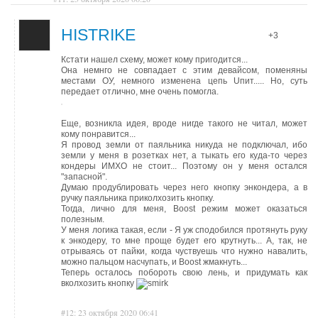
HISTRIKE
+3
Кстати нашел схему, может кому пригодится...
Она немнго не совпадает с этим девайсом, поменяны
местами ОУ, немного изменена цепь Uпит..... Но, суть
передает отлично, мне очень помогла.
Еще, возникла идея, вроде нигде такого не читал, может
кому понравится...
Я провод земли от паяльника никуда не подключал, ибо
земли у меня в розетках нет, а тыкать его куда-то через
кондеры ИМХО не стоит... Поэтому он у меня остался
"запасной".
Думаю продублировать через него кнопку энкондера, а в
ручку паяльника приколхозить кнопку.
Тогда, лично для меня, Boost режим может оказаться
полезным.
У меня логика такая, если - Я уж сподобился протянуть руку
к энкодеру, то мне проще будет его крутнуть... А, так, не
отрываясь от пайки, когда чуствуешь что нужно навалить,
можно пальцом насчупать, и Boost жмакнуть...
Теперь осталось побороть свою лень, и придумать как
вколхозить кнопку
#12: 23 октября 2020 06:41