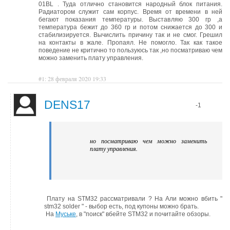
01BL . Туда отлично становится народный блок питания.
Радиатором служит сам корпус. Время от времени в ней
бегают показания температуры. Выставляю 300 гр ,а
температура бежит до 360 гр и потом снижается до 300 и
стабилизируется. Вычислить причину так и не смог. Грешил
на контакты в жале. Пропаял. Не помогло. Так как такое
поведение не критично то пользуюсь так ,но посматриваю чем
можно заменить плату управления.
#1: 28 февраля 2020 19:33
DENS17
-1
но посматриваю чем можно заменить
плату управления.
Плату на STM32 рассматривали ? На Али можно вбить "
stm32 solder " - выбор есть, под купоны можно брать.
На
Муське
, в "поиск" вбейте STM32 и почитайте обзоры.