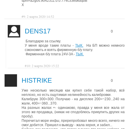
spm=a2g0s.9042311.0.0.774c33edkdqbB
X
#9: 2 марта 2020 14:52
DENS17
0
Благодарю за ссылку.
У меня вроде такие платы -
ТЫК.
На БП можно немного
сэкономить и взять фирменную б/у плату.
Фирменная б/у плата 24V-3A -
ТЫК.
#10: 2 марта 2020 15:22
HISTRIKE
0
Уже несколько месяцкв как купил себе такой набор, всё
неплохо, но есть ощутимая нелинейность калибровки.
Калибрую 300=300. Получаю - на дисплее 200=~230...240 на
жале, 400=~360...370.
На разных жалах +- одинаково, правда у меня все жала от
этого же продавца, (никак не сподоблюсь прикупить других на
пробу).
Перечитал море инфы, пререпробовал много всего, ничего не
смог добится. Пришел к выводу - жала херня, и забил...