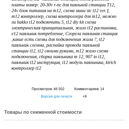
платы номер: 20-30v r-nc для паяльной станции T12
,
24v блок питания на т12
,
схема мини stc t12 ver. f
,
т12 контроллер
,
схема контроллера для т12
,
можно
ли hakko t12 подключить 5
,
t12 diy kit схема
электрическая принципиальная
,
жало t12 распиновка
,
е12 паяльник потребление
,
Сгорела паяльная станция
,какие есть схемы для подключения жала ?
,
t12
паяльник схемма
,
распайка провода паяльной
станции t12
,
t12 своими руками
,
т12 жало схема
подключения
,
сборка паяльника т 12
,
907 to t12
,
паяльник t12 инструкция
,
t12 модуль паяльника
,
kirich
контроллер t12
Просмотров: 46 502
Комментариев: 14
Версия для печати
+9
Товары по сниженной стоимости