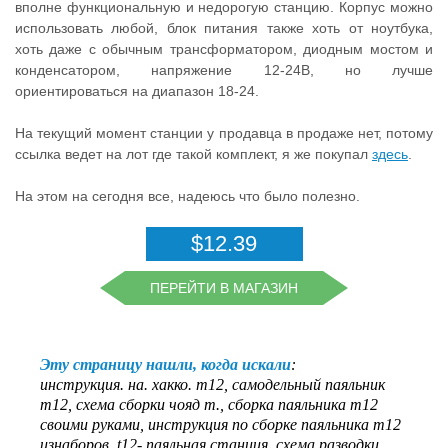
вполне функциональную и недорогую станцию. Корпус можно
использовать любой, блок питания также хоть от ноутбука,
хоть даже с обычным трансформатором, диодным мостом и
конденсатором, напряжение 12-24В, но лучше
ориентироваться на диапазон 18-24.
На текущий момент станции у продавца в продаже нет, потому
ссылка ведет на лот где такой комплект, я же покупал
здесь
.
На этом на сегодня все, надеюсь что было полезно.
$12.39
ПЕРЕЙТИ В МАГАЗИН
Эту страницу нашли, когда искали
:
инструкция. на. хакко. т12
,
самодельный паяльник
т12
,
схема сборки чояд т.
,
сборка паяльника т12
своими руками
,
инструкция по сборке паяльника т12
изнаборов
,
t12- паяльная станция
,
схема разводки