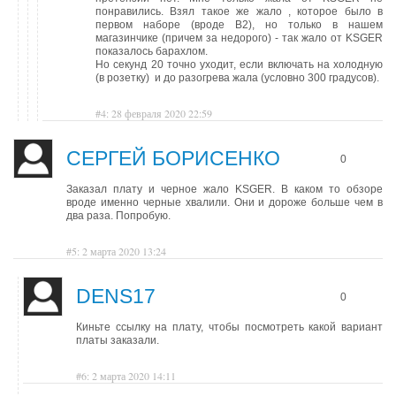
понравились. Взял такое же жало , которое было в
первом наборе (вроде В2), но только в нашем
магазинчике (причем за недорого) - так жало от KSGER
показалось барахлом.
Но секунд 20 точно уходит, если включать на холодную
(в розетку) и до разогрева жала (условно 300 градусов).
#4: 28 февраля 2020 22:59
СЕРГЕЙ БОРИСЕНКО
0
Заказал плату и черное жало KSGER. В каком то обзоре
вроде именно черные хвалили. Они и дороже больше чем в
два раза. Попробую.
#5: 2 марта 2020 13:24
DENS17
0
Киньте ссылку на плату, чтобы посмотреть какой вариант
платы заказали.
#6: 2 марта 2020 14:11