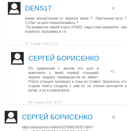
DENS17
0
Какие впечатления от чёрного жала ? Претензии есть ?
СтОит за него переплачивать ?
По конкретно своей плате STM32, пару слов напишите - как
в работе, прошивка и т.п.
#7: 6 июня 2020 13:13
СЕРГЕЙ БОРИСЕНКО
По сравнению с жалом что шло в
+1
комплекте с моей первой станцией
черное никаких приимуществ не имеет.
Плату станции проверил и пока не ставил. Оказалось что
старая плата сходила с ума из за плохих контактов в
ручке, а не в самом жале.
#8: 6 июня 2020 18:35
СЕРГЕЙ БОРИСЕНКО
0
https://aliexpress.ru/item/32790819535.html?