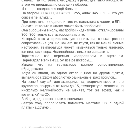
Сейчас, так получилсь, что держу в руках два таких набора, от
этого же продавца, по ссылке из обзора.
И теперь озадачился ещё больше.
На втором 300=300, 200=~250...255, 400=~345...350. - Это уже
совсем печалька!...
При подключении одного и того же паяльника с жалом, и БП.
Значит не только в жалах может быть проблема!
Оба сброшены в ноль, настройки индентичны, откалиброваны
300=300 только крутистором на плате.
Который кстати пришлось установить на весьма разное
сопротивление (?!). Но, как его не крути, как не меняй любые
настройки, температура может изменяться только линейно,
как низ, так и верх. Нелинейность никак не исправить.
Тщательно всё перемыл изопропилом и ацетоном.
Перемярял Ref на 431, 5v, все резисторы......
Увидел что на термисторе разное сопротивление,
обрадовался.
Когда он впаян, на одном около 6,1ком на другом 5,9ком,
выпаял, оба 12ком абсолютно одинаковые, расстроился...
На всякий случай, для эксперимента, вкарячил вместо него
крутистор, покрутил от 4ком до 15, температура меняетя, но
нисколько нелинейность не меняет, тот же эфект, как и
крутить КУ на ОУ.
Вобщем, идеи пока почти закончились...
Завтра хочу попробовать поменять местами ОУ с одной
платы на другую...
#11: 23 октября 2020 06:20