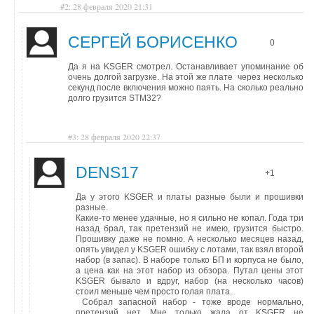
#2: 28 февраля 2020 21:31
СЕРГЕЙ БОРИСЕНКО
0
Да я на KSGER смотрел. Останавливает упоминание об
очень долгой загрузке. На этой же плате через несколько
секунд после включения можно паять. На сколько реально
долго грузится STM32?
#3: 28 февраля 2020 22:37
DENS17
+1
Да у этого KSGER и платы разные были и прошивки
разные.
Какие-то менее удачные, но я сильно не копал. Года три
назад брал, так претензий не имею, грузится быстро.
Прошивку даже не помню. А несколько месяцев назад,
опять увидел у KSGER ошибку с лотами, так взял второй
набор (в запас). В наборе только БП и корпуса не было,
а цена как на этот набор из обзора. Путал цены этот
KSGER бывало и вдруг, набор (на несколько часов)
стоил меньше чем просто голая плата.
Собрал запасной набор - тоже вроде нормально,
претензий нет. Мне только жала от KSGER не