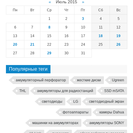
«
Июль 2015
»
Пн
Вт
Ср
Чт
Пт
Сб
Вс
1
2
3
4
5
6
7
8
9
10
11
12
13
14
15
16
17
18
19
20
21
22
23
24
25
26
27
28
29
30
31
Популярные теги
аккумуляторный перфоратор
жесткие диски
Ugreen
THL
аккумуляторы для радиостанций
SSD mSATA
светодиоды
LG
светодиодный экран
фотоаппараты
камеры Dahua
машинки на аккумуляторах
аккумуляторы SONY