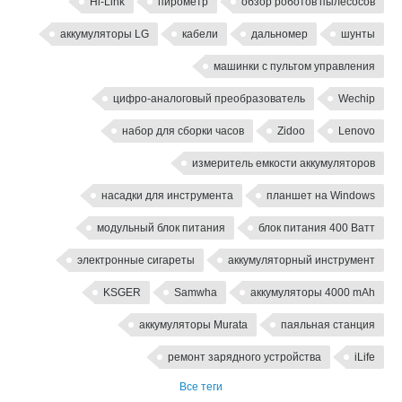
Hi-Link
пирометр
обзор роботов пылесосов
аккумуляторы LG
кабели
дальномер
шунты
машинки с пультом управления
цифро-аналоговый преобразователь
Wechip
набор для сборки часов
Zidoo
Lenovo
измеритель емкости аккумуляторов
насадки для инструмента
планшет на Windows
модульный блок питания
блок питания 400 Ватт
электронные сигареты
аккумуляторный инструмент
KSGER
Samwha
аккумуляторы 4000 mAh
аккумуляторы Murata
паяльная станция
ремонт зарядного устройства
iLife
Все теги