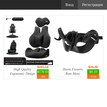
Вход
Регистрация
$183.54
$16.39
High Quality
Horns Flowers
$178.03
$8.19
Ergonomic Design
Ram Mens
-4%
-51%
Cushion An...
Masquerade Mask
S...