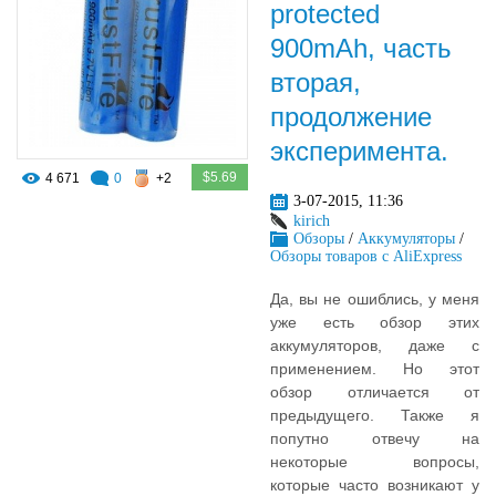
protected
900mAh, часть
вторая,
продолжение
эксперимента.
$5.69
4 671
0
+2
3-07-2015, 11:36
kirich
Обзоры
/
Аккумуляторы
/
Обзоры товаров с AliExpress
Да, вы не ошиблись, у меня
уже есть обзор этих
аккумуляторов, даже с
применением. Но этот
обзор отличается от
предыдущего. Также я
попутно отвечу на
некоторые вопросы,
которые часто возникают у