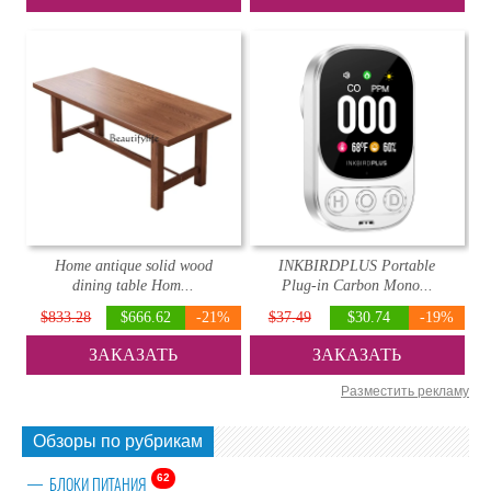
Home antique solid wood
INKBIRDPLUS Portable
dining table Hom...
Plug-in Carbon Mono...
$833.28
$666.62
-21%
$37.49
$30.74
-19%
ЗАКАЗАТЬ
ЗАКАЗАТЬ
Разместить рекламу
Обзоры по рубрикам
62
БЛОКИ ПИТАНИЯ