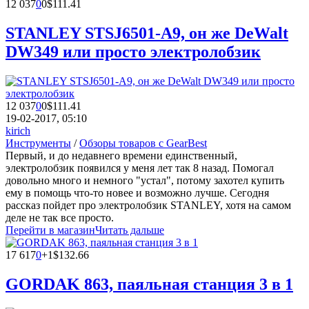
12 037
0
0
$111.41
STANLEY STSJ6501-A9, он же DeWalt
DW349 или просто электролобзик
12 037
0
0
$111.41
19-02-2017, 05:10
kirich
Инструменты
/
Обзоры товаров с GearBest
Первый, и до недавнего времени единственный,
электролобзик появился у меня лет так 8 назад. Помогал
довольно много и немного "устал", потому захотел купить
ему в помощь что-то новее и возможно лучше. Сегодня
рассказ пойдет про электролобзик STANLEY, хотя на самом
деле не так все просто.
Перейти в магазин
Читать дальше
17 617
0
+1
$132.66
GORDAK 863, паяльная станция 3 в 1