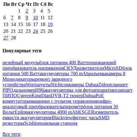
Пн
Вт
Ср
Чт
Пт
Сб
Вс
1
2
3
4
5
6
7
8
9
10
11
12
13
14
15
16
17
18
19
20
21
22
23
24
25
26
27
28
Популярные теги
релейный модуль
блок питания 400 Ватт
понижающий
преобразователь напряжения
СКУД
разветвители
MicroSD
блок
питания 500 Ватт
аккумуляторы 700 mAh
разъемы
камеры 8
Мп
индикаторы
ремонт зарядного
устройства
Worx
шунты
Nichicon
камеры Dahua
Zidoo
планшет
PIPO
дальномер
H96
аккумуляторы для фотоаппаратов
планшет
ПИПО
Ugreen
KingDian
DVB-T2 тюнер
Dahua
PoE
коммутаторы
машинки с пультом управления
цифро-
аналоговый преобразователь
пирометр
блок питания 30
Вольт
Epilot
аккумуляторы 4000 mAh
KSGER
измеритель
емкости аккумуляторов
Blackview
фитнес часы
SMD
резисторы
Scishion
паяльная станция
Все теги