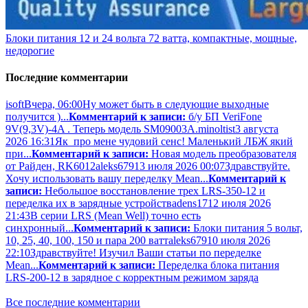
Блоки питания 12 и 24 вольта 72 ватта, компактные, мощные,
недорогие
Последние комментарии
isoft
Вчера, 06:00
Ну может быть в следующие выходные
получится )...
Комментарий к записи:
б/у БП VeriFone
9V(9,3V)-4A . Теперь модель SM09003A.
minoltist
3 августа
2026 16:31
Як про мене чудовий сенс! Маленький ЛБЖ який
при...
Комментарий к записи:
Новая модель преобразователя
от Райден, RK6012
aleks679
13 июля 2026 00:07
Здравствуйте.
Хочу использовать вашу переделку Mean...
Комментарий к
записи:
Небольшое восстановление трех LRS-350-12 и
переделка их в зарядные устройства
dens17
12 июля 2026
21:43
В серии LRS (Mean Well) точно есть
синхронный...
Комментарий к записи:
Блоки питания 5 вольт,
10, 25, 40, 100, 150 и пара 200 ватт
aleks679
10 июля 2026
22:10
Здравствуйте! Изучил Ваши статьи по переделке
Mean...
Комментарий к записи:
Переделка блока питания
LRS-200-12 в зарядное с корректным режимом заряда
Все последние комментарии