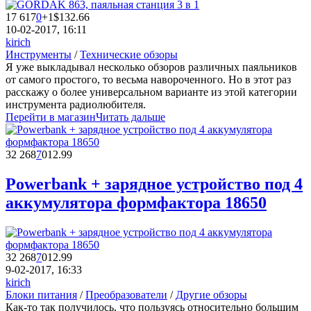
17 617
0
+1
$132.66
10-02-2017, 16:11
kirich
Инструменты
/
Технические обзоры
Я уже выкладывал несколько обзоров различных паяльников
от самого простого, то весьма навороченного. Но в этот раз
расскажу о более универсальном варианте из этой категории
инструмента радиолюбителя.
Перейти в магазин
Читать дальше
32 268
7
0
12.99
Powerbank + зарядное устройство под 4
аккумулятора формфактора 18650
32 268
7
0
12.99
9-02-2017, 16:33
kirich
Блоки питания
/
Преобразователи
/
Другие обзоры
Как-то так получилось, что пользуясь относительно большим