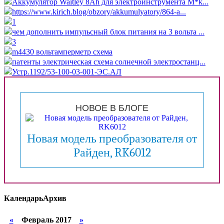
Аккумулятор Waitley 8Ah для электроинструмента M*k...
https://www.kirich.blog/obzory/akkumulyatory/864-a...
1
чем дополнить импульсный блок питания на 3 вольта ...
3
m4430 вольтамперметр схема
патенты электрическая схема солнечной электростанц...
Устр.1192/53-100-03-001-ЭС.АЛ
НОВОЕ В БЛОГЕ
Новая модель преобразователя от
Райден, RK6012
Календарь
Архив
«
Февраль 2017
»