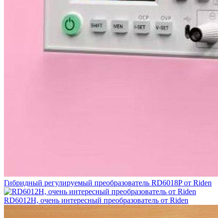
Гибридный регулируемый преобразователь RD6018P от Riden
RD6012H, очень интересный преобразователь от Riden