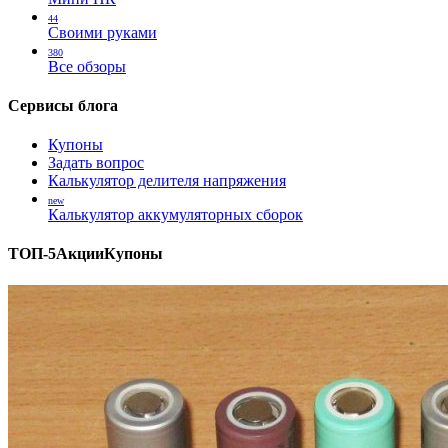
44
Своими руками
380
Все обзоры
Сервисы блога
Купоны
Задать вопрос
Калькулятор делителя напряжения
new
Калькулятор аккумуляторных сборок
ТОП-5
Акции
Купоны