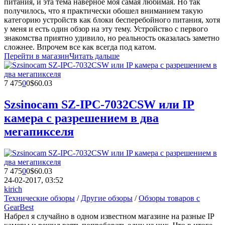
питания, и эта тема наверное моя самая любимая. Но так
получилось, что я практически обошел вниманием такую
категорию устройств как блоки бесперебойного питания, хотя
у меня и есть один обзор на эту тему. Устройство с первого
знакомства приятно удивило, но реальность оказалась заметно
сложнее. Впрочем все как всегда под катом.
Перейти в магазин
Читать дальше
7 475
0
0
$60.03
Szsinocam SZ-IPC-7032CSW или IP
камера с разрешением в два
мегапикселя
7 475
0
0
$60.03
24-02-2017, 03:52
kirich
Технические обзоры
/
Другие обзоры
/
Обзоры товаров с
GearBest
Набрел я случайно в одном известном магазине на разные IP