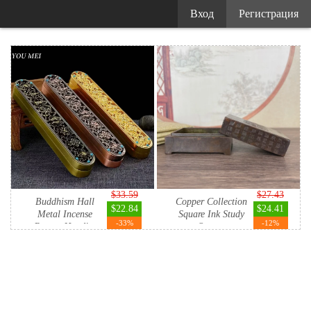
Вход
Регистрация
$33.59
$27.43
Buddhism Hall
Copper Collection
$22.84
$24.41
Metal Incense
Square Ink Study
-33%
-12%
Burner Handi...
Orna...