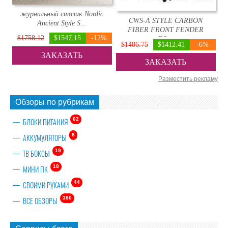
журнальный столик Nordic
CWS-A STYLE CARBON
Ancient Style S...
FIBER FRONT FENDER
$1758.12
$1547.15
-12%
FO...
$1486.75
$1412.41
-6%
ЗАКАЗАТЬ
ЗАКАЗАТЬ
Разместить рекламу
Обзоры по рубрикам
62
БЛОКИ ПИТАНИЯ
8
АККУМУЛЯТОРЫ
19
ТВ БОКСЫ
18
МИНИ ПК
44
СВОИМИ РУКАМИ
380
ВСЕ ОБЗОРЫ