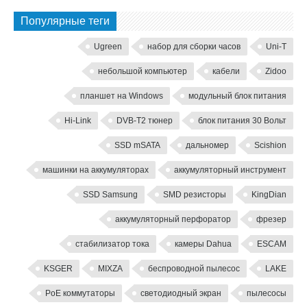
Популярные теги
Ugreen
набор для сборки часов
Uni-T
небольшой компьютер
кабели
Zidoo
планшет на Windows
модульный блок питания
Hi-Link
DVB-T2 тюнер
блок питания 30 Вольт
SSD mSATA
дальномер
Scishion
машинки на аккумуляторах
аккумуляторный инструмент
SSD Samsung
SMD резисторы
KingDian
аккумуляторный перфоратор
фрезер
стабилизатор тока
камеры Dahua
ESCAM
KSGER
MIXZA
беспроводной пылесос
LAKE
PoE коммутаторы
светодиодный экран
пылесосы