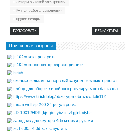
Обзоры бытовой электроники
Ручная работа (самоделки)
Другие обзоры
ГОЛОСОВАТЬ
РЕЗУЛЬТАТЫ
Поисковые запросы
jn102m как проверить
jn102m конденсатор характеристики
kirich
сколкьо вольтаж на первоый катушке компьютерного п...
набор для сборки линейного регулируемого блока пит...
https://www.kirich.blog/obzory/preobrazovateli/112...
mean well sp 200 24 регулировка
LD-10012HDR ,kjr gbnfybz c[tvf gjlrk.xtybz
зарядник для скутера 48в своими руками
zcd-630a-4.3d как запустить