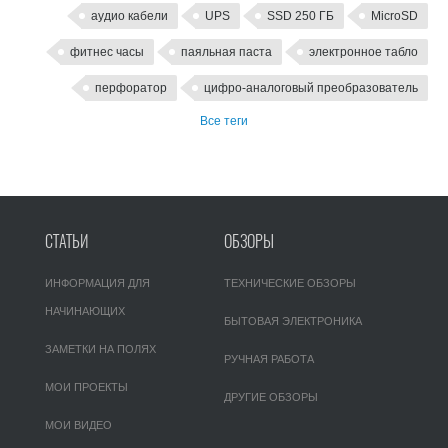
аудио кабели
UPS
SSD 250 ГБ
MicroSD
фитнес часы
паяльная паста
электронное табло
перфоратор
цифро-аналоговый преобразователь
Все теги
СТАТЬИ
ОБЗОРЫ
ИНФОРМАЦИЯ ДЛЯ
ТЕХНИЧЕСКИЕ ОБЗОРЫ
НАЧИНАЮЩИХ
БЫТОВАЯ ЭЛЕКТРОНИКА
ЗАМЕТКИ НА ПОЛЯХ
РУЧНАЯ РАБОТА
МОИ ПРОЕКТЫ
ДРУГИЕ ОБЗОРЫ
МОИ ВИДЕО