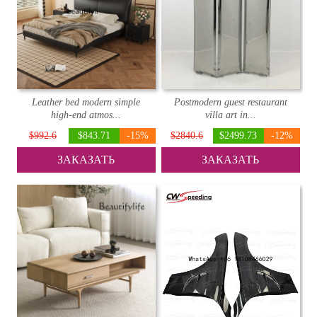
Leather bed modern simple
Postmodern guest restaurant
high-end atmos...
villa art in...
$992.6
$843.71
-15%
$2840.6
$2499.73
-12%
ЗАКАЗАТЬ
ЗАКАЗАТЬ