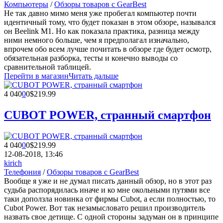
Компьютеры
/
Обзоры товаров с GearBest
Не так давно мимо меня уже пробегал компьютер почти
идентичный тому, что будет показан в этом обзоре, назывался
он Beelink M1. Но как показала практика, разница между
ними немного больше, чем я предполагал изначально,
впрочем обо всем лучше почитать в обзоре где будет осмотр,
обязательная разборка, тесты и конечно выводы со
сравнительной таблицей.
Перейти в магазин
Читать дальше
4 040
0
0
$219.99
CUBOT POWER, странный смартфон
4 040
0
0
$219.99
12-08-2018, 13:46
kirich
Телефония
/
Обзоры товаров с GearBest
Вообще я уже и не думал писать данный обзор, но в этот раз
судьба распорядилась иначе и ко мне окольными путями все
таки доползла новинка от фирмы Cubot, а если полностью, то
Cubot Power. Вот так незамысловато решил производитель
назвать свое детище. С одной стороны задуман он в принципе