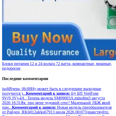
Блоки питания 12 и 24 вольта 72 ватта, компактные, мощные,
недорогие
Последние комментарии
isoft
Вчера, 06:00
Ну может быть в следующие выходные
получится )...
Комментарий к записи:
б/у БП VeriFone
9V(9,3V)-4A . Теперь модель SM09003A.
minoltist
3 августа
2026 16:31
Як про мене чудовий сенс! Маленький ЛБЖ який
при...
Комментарий к записи:
Новая модель преобразователя
от Райден, RK6012
aleks679
13 июля 2026 00:07
Здравствуйте.