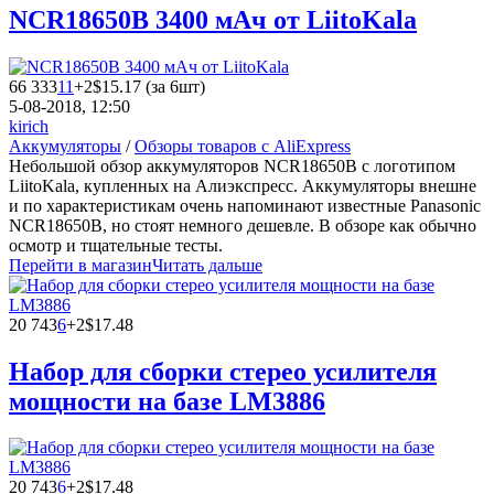
NCR18650B 3400 мАч от LiitoKala
66 333
11
+2
$15.17 (за 6шт)
5-08-2018, 12:50
kirich
Аккумуляторы
/
Обзоры товаров с AliExpress
Небольшой обзор аккумуляторов NCR18650B с логотипом
LiitoKala, купленных на Алиэкспресс. Аккумуляторы внешне
и по характеристикам очень напоминают известные Panasonic
NCR18650B, но стоят немного дешевле. В обзоре как обычно
осмотр и тщательные тесты.
Перейти в магазин
Читать дальше
20 743
6
+2
$17.48
Набор для сборки стерео усилителя
мощности на базе LM3886
20 743
6
+2
$17.48