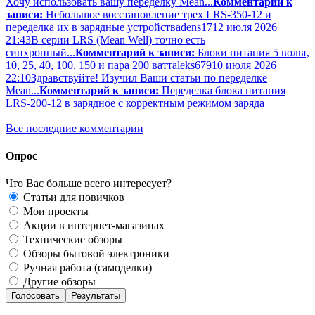
Хочу использовать вашу переделку Mean...
Комментарий к
записи:
Небольшое восстановление трех LRS-350-12 и
переделка их в зарядные устройства
dens17
12 июля 2026
21:43
В серии LRS (Mean Well) точно есть
синхронный...
Комментарий к записи:
Блоки питания 5 вольт,
10, 25, 40, 100, 150 и пара 200 ватт
aleks679
10 июля 2026
22:10
Здравствуйте! Изучил Ваши статьи по переделке
Mean...
Комментарий к записи:
Переделка блока питания
LRS-200-12 в зарядное с корректным режимом заряда
Все последние комментарии
Опрос
Что Вас больше всего интересует?
Статьи для новичков
Мои проекты
Акции в интернет-магазинах
Технические обзоры
Обзоры бытовой электроники
Ручная работа (самоделки)
Другие обзоры
Голосовать
Результаты