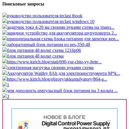
Поисковые запросы
руководство пользователя teclast tbook
руководство пользователя teclast windows 10
задатчик тока 4-20 ма своими руками схема на транз...
зарядное устройство для аккумулятора шуруповерта 2...
принципиальная схема блока питания для запитки вен...
лабораторный блок питания из nes-350-48
блок питания 48 вольт схема 1216p06
блок питания 48 вольт схема
https://www.kirich.blog/stati/690-vse-chto-vy-hote...
электронная нагрузка своими руками схема
Аккумулятор Waitley 8Ah для электроинструмента M*k...
https://www.kirich.blog/obzory/akkumulyatory/864-a...
1
чем дополнить импульсный блок питания на 3 вольта ...
3
НОВОЕ В БЛОГЕ