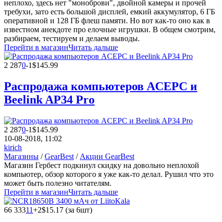
неплохо, здесь нет "моноброви", двойной камеры и прочей
требухи, зато есть большой дисплей, емкий аккумулятор, 6 ГБ
оперативной и 128 ГБ флеш памяти. Но вот как-то оно как в
известном анекдоте про елочные игрушки. В общем смотрим,
разбираем, тестируем и делаем выводы.
Перейти в магазин
Читать дальше
2 287
0
-1
$145.99
Распродажа компьютеров ACEPC и
Beelink AP34 Pro
2 287
0
-1
$145.99
10-08-2018, 11:02
kirich
Магазины
/
GearBest
/
Акции GearBest
Магазин Гербест подкинул скидку на довольно неплохой
компьютер, обзор которого я уже как-то делал. Рушил что это
может быть полезно читателям.
Перейти в магазин
Читать дальше
66 333
11
+2
$15.17 (за 6шт)