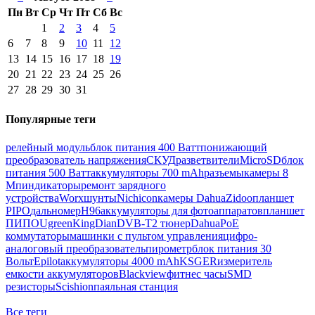
Пн
Вт
Ср
Чт
Пт
Сб
Вс
1
2
3
4
5
6
7
8
9
10
11
12
13
14
15
16
17
18
19
20
21
22
23
24
25
26
27
28
29
30
31
Популярные теги
релейный модуль
блок питания 400 Ватт
понижающий
преобразователь напряжения
СКУД
разветвители
MicroSD
блок
питания 500 Ватт
аккумуляторы 700 mAh
разъемы
камеры 8
Мп
индикаторы
ремонт зарядного
устройства
Worx
шунты
Nichicon
камеры Dahua
Zidoo
планшет
PIPO
дальномер
H96
аккумуляторы для фотоаппаратов
планшет
ПИПО
Ugreen
KingDian
DVB-T2 тюнер
Dahua
PoE
коммутаторы
машинки с пультом управления
цифро-
аналоговый преобразователь
пирометр
блок питания 30
Вольт
Epilot
аккумуляторы 4000 mAh
KSGER
измеритель
емкости аккумуляторов
Blackview
фитнес часы
SMD
резисторы
Scishion
паяльная станция
Все теги