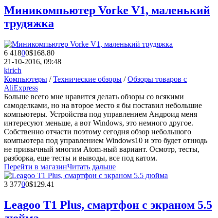
Миникомпьютер Vorke V1, маленький
трудяжка
6 418
0
0
$168.80
21-10-2016, 09:48
kirich
Компьютеры
/
Технические обзоры
/
Обзоры товаров с
AliExpress
Больше всего мне нравится делать обзоры со всякими
самоделками, но на второе место я бы поставил небольшие
компьютеры. Устройства под управлением Андроид меня
интересуют меньше, а вот Windows, это немного другое.
Собственно отчасти поэтому сегодня обзор небольшого
компьютера под управлением Windows10 и это будет отнюдь
не привычный многим Atom-ный вариант. Осмотр, тесты,
разборка, еще тесты и выводы, все под катом.
Перейти в магазин
Читать дальше
3 377
0
0
$129.41
Leagoo T1 Plus, смартфон с экраном 5.5
дюйма