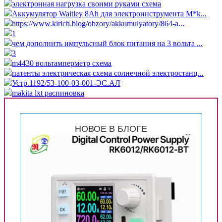
электронная нагрузка своими руками схема
Аккумулятор Waitley 8Ah для электроинструмента M*k...
https://www.kirich.blog/obzory/akkumulyatory/864-a...
1
чем дополнить импульсный блок питания на 3 вольта ...
3
m4430 вольтамперметр схема
патенты электрическая схема солнечной электростанц...
Устр.1192/53-100-03-001-ЭС.АЛ
makita lxt распиновка
НОВОЕ В БЛОГЕ