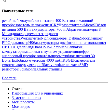
31
Популярные теги
релейный модуль
блок питания 400 Ватт
понижающий
преобразователь напряжения
СКУД
разветвители
MicroSD
блок
питания 500 Ватт
аккумуляторы 700 mAh
разъемы
камеры 8
Мп
индикаторы
ремонт зарядного
устройства
Worx
шунты
Nichicon
камеры Dahua
Zidoo
планшет
PIPO
дальномер
H96
аккумуляторы для фотоаппаратов
планшет
ПИПО
Ugreen
KingDian
DVB-T2 тюнер
Dahua
PoE
коммутаторы
машинки с пультом управления
цифро-
аналоговый преобразователь
пирометр
блок питания 30
Вольт
Epilot
аккумуляторы 4000 mAh
KSGER
измеритель
емкости аккумуляторов
Blackview
фитнес часы
SMD
резисторы
Scishion
паяльная станция
Все теги
Статьи
Информация для начинающих
Заметки на полях
Мои проекты
Мои видео