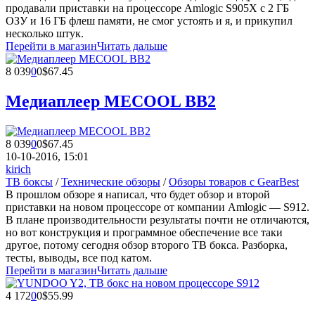
продавали приставки на процессоре Amlogic S905X с 2 ГБ
ОЗУ и 16 ГБ флеш памяти, не смог устоять и я, и прикупил
несколько штук.
Перейти в магазин
Читать дальше
8 039
0
0
$67.45
Медиаплеер MECOOL BB2
8 039
0
0
$67.45
10-10-2016, 15:01
kirich
ТВ боксы
/
Технические обзоры
/
Обзоры товаров с GearBest
В прошлом обзоре я написал, что будет обзор и второй
приставки на новом процессоре от компании Amlogic — S912.
В плане производительности результаты почти не отличаются,
но вот конструкция и программное обеспечение все таки
другое, потому сегодня обзор второго ТВ бокса. Разборка,
тесты, выводы, все под катом.
Перейти в магазин
Читать дальше
4 172
0
0
$55.99