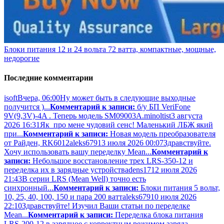
Блоки питания 12 и 24 вольта 72 ватта, компактные, мощные,
недорогие
Последние комментарии
isoft
Вчера, 06:00
Ну может быть в следующие выходные
получится )...
Комментарий к записи:
б/у БП VeriFone
9V(9,3V)-4A . Теперь модель SM09003A.
minoltist
3 августа
2026 16:31
Як про мене чудовий сенс! Маленький ЛБЖ який
при...
Комментарий к записи:
Новая модель преобразователя
от Райден, RK6012
aleks679
13 июля 2026 00:07
Здравствуйте.
Хочу использовать вашу переделку Mean...
Комментарий к
записи:
Небольшое восстановление трех LRS-350-12 и
переделка их в зарядные устройства
dens17
12 июля 2026
21:43
В серии LRS (Mean Well) точно есть
синхронный...
Комментарий к записи:
Блоки питания 5 вольт,
10, 25, 40, 100, 150 и пара 200 ватт
aleks679
10 июля 2026
22:10
Здравствуйте! Изучил Ваши статьи по переделке
Mean...
Комментарий к записи:
Переделка блока питания
LRS-200-12 в зарядное с корректным режимом заряда