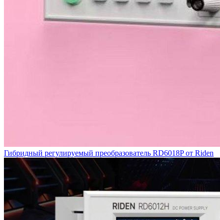
Гибридный регулируемый преобразователь RD6018P от Riden