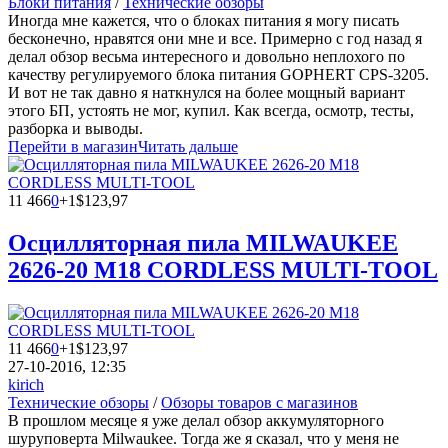
Блоки питания
/
Технические обзоры
Иногда мне кажется, что о блоках питания я могу писать
бесконечно, нравятся они мне и все. Примерно с год назад я
делал обзор весьма интересного и довольно неплохого по
качеству регулируемого блока питания GOPHERT CPS-3205.
И вот не так давно я наткнулся на более мощный вариант
этого БП, устоять не мог, купил. Как всегда, осмотр, тесты,
разборка и выводы.
Перейти в магазин
Читать дальше
11 466
0
+1
$123,97
Осцилляторная пила MILWAUKEE
2626-20 M18 CORDLESS MULTI-TOOL
11 466
0
+1
$123,97
27-10-2016, 12:35
kirich
Технические обзоры
/
Обзоры товаров с магазинов
В прошлом месяце я уже делал обзор аккумуляторного
шуруповерта Milwaukee. Тогда же я сказал, что у меня не