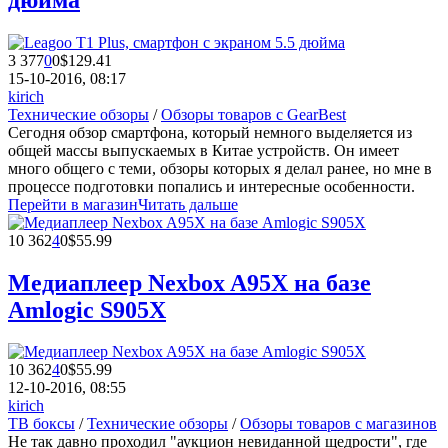
3 377
0
0
$129.41
15-10-2016, 08:17
kirich
Технические обзоры
/
Обзоры товаров с GearBest
Сегодня обзор смартфона, который немного выделяется из
общей массы выпускаемых в Китае устройств. Он имеет
много общего с теми, обзоры которых я делал ранее, но мне в
процессе подготовки попались и интересные особенности.
Перейти в магазин
Читать дальше
10 362
4
0
$55.99
Медиаплеер Nexbox A95X на базе
Amlogic S905X
10 362
4
0
$55.99
12-10-2016, 08:55
kirich
ТВ боксы
/
Технические обзоры
/
Обзоры товаров с магазинов
Не так давно проходил "аукцион невиданной щедрости", где