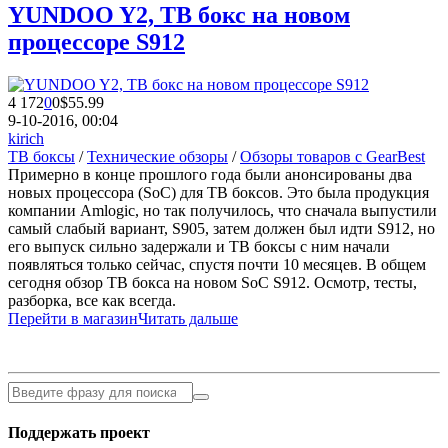
YUNDOO Y2, ТВ бокс на новом
процессоре S912
4 172
0
0
$55.99
9-10-2016, 00:04
kirich
ТВ боксы
/
Технические обзоры
/
Обзоры товаров с GearBest
Примерно в конце прошлого года были анонсированы два
новых процессора (SoC) для ТВ боксов. Это была продукция
компании Amlogic, но так получилось, что сначала выпустили
самый слабый вариант, S905, затем должен был идти S912, но
его выпуск сильно задержали и ТВ боксы с ним начали
появляться только сейчас, спустя почти 10 месяцев. В общем
сегодня обзор ТВ бокса на новом SoC S912. Осмотр, тесты,
разборка, все как всегда.
Перейти в магазин
Читать дальше
Поддержать проект