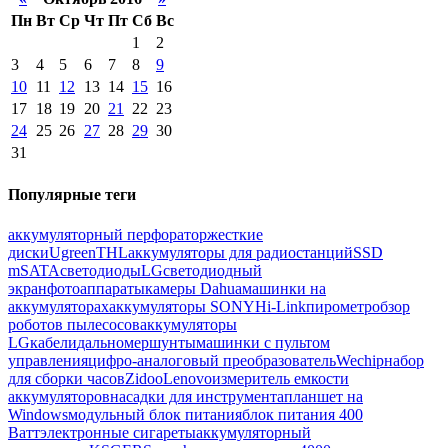
Пн
Вт
Ср
Чт
Пт
Сб
Вс
1
2
3
4
5
6
7
8
9
10
11
12
13
14
15
16
17
18
19
20
21
22
23
24
25
26
27
28
29
30
31
Популярные теги
аккумуляторный перфоратор
жесткие
диски
Ugreen
THL
аккумуляторы для радиостанций
SSD
mSATA
светодиоды
LG
светодиодный
экран
фотоаппараты
камеры Dahua
машинки на
аккумуляторах
аккумуляторы SONY
Hi-Link
пирометр
обзор
роботов пылесосов
аккумуляторы
LG
кабели
дальномер
шунты
машинки с пультом
управления
цифро-аналоговый преобразователь
Wechip
набор
для сборки часов
Zidoo
Lenovo
измеритель емкости
аккумуляторов
насадки для инструмента
планшет на
Windows
модульный блок питания
блок питания 400
Ватт
электронные сигареты
аккумуляторный