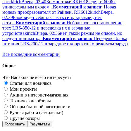
ватт
kirich
Вчера, 02:40
Ко мне тоже RK6018 едет, и 6006 с
универсальным входом...
Комментарий к записи:
Новая
модель преобразователя от Райден, RK6012
kirich
Вчера,
02:39
Блок ведет себя так - есть сеть, заряжает, нет
сети,...
Комментарий к записи:
Небольшое восстановление
трех LRS-350-12 и переделка их в зарядные
устройства
kirich
Вчера, 02:36
нет, такой режим не опасен, но
следует понимать,...
Комментарий к записи:
Переделка блока
питания LRS-200-12 в зарядное с корректным режимом заряда
Все последние комментарии
Опрос
Что Вас больше всего интересует?
Статьи для новичков
Мои проекты
Акции в интернет-магазинах
Технические обзоры
Обзоры бытовой электроники
Ручная работа (самоделки)
Другие обзоры
Голосовать
Результаты