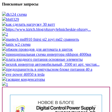
Поисковые запросы
dk124 схема
bbi0329
как сделать нагрузку 30 ватт
https://www.kirich.blog/obzory/tehnicheskie-obzory...
2
mastech ms8910 fnirsi st2 zoyi md2 сравнить
tanix w2 схема
обжим проводов для автомата в щиток
принципиальная схема инвертора rddspon 4000кв
плата входного питания основные элементы
nexrok инвертор автомобильный, 3500 вт арт. чистая...
предохранитель в импульсном блоке питания 40 а
eve power 46950 в tesla
гасящие конденсаторы
1
НОВОЕ В БЛОГЕ