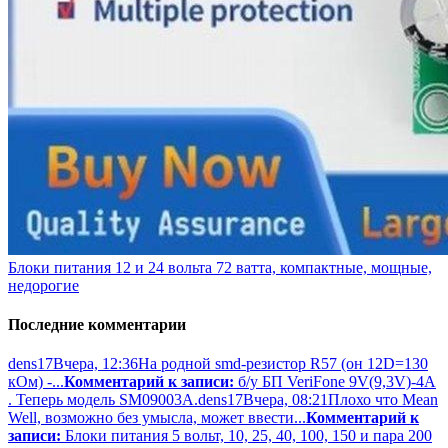
Блоки питания 12 и 24 вольта 72 ватта, компактные, мощные,
недорогие
Последние комментарии
dens17
Вчера, 12:36
На родной smd-резистор R57 (он 12D=130
кОм) -...
Комментарий к записи:
б/у БП VeriFone 9V(9,3V)-4A
. Теперь модель SM09003A.
dens17
Вчера, 08:21
Плохо что Mean
Well, возможно без умысла, может ввести...
Комментарий к
записи:
Блоки питания 5 вольт, 10, 25, 40, 100, 150 и пара 200