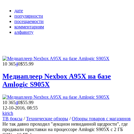
дате
популярности
посещаемости
комментариям
алфавиту
10 365
4
0
$55.99
Медиаплеер Nexbox A95X на базе
Amlogic S905X
10 365
4
0
$55.99
12-10-2016, 08:55
kirich
ТВ боксы
/
Технические обзоры
/
Обзоры товаров с магазинов
Не так давно проходил "аукцион невиданной щедрости", где
продавали приставки на процессоре Amlogic S905X с 2 ГБ