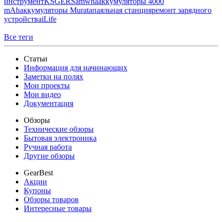
инструмент
KSGER
Samwha
аккумуляторы 4000
mAh
аккумуляторы Murata
паяльная станция
ремонт зарядного
устройства
iLife
Все теги
Статьи
Информация для начинающих
Заметки на полях
Мои проекты
Мои видео
Документация
Обзоры
Технические обзоры
Бытовая электроника
Ручная работа
Другие обзоры
GearBest
Акции
Купоны
Обзоры товаров
Интересные товары