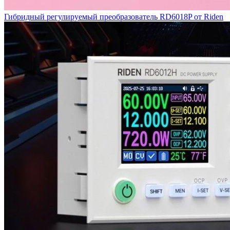
Гибридный регулируемый преобразователь RD6018P от Riden