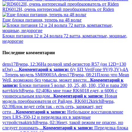
RD6012H, очень интересный преобразователь от Riden
Еще блоки питания, теперь на 48 вольт
Блоки питания 12 и 24 вольта 72 ватта, компактные, мощные,
недорогие
Последние комментарии
dens17
Вчера, 12:36
На родной smd-резистор R57 (он 12D=130
кОм) -...
Комментарий к записи:
б/у БП VeriFone 9V(9,3V)-4A
. Теперь модель SM09003A.
dens17
Вчера, 08:21
Плохо что Mean
Well, возможно без умысла, может ввести...
Комментарий к
записи:
Блоки питания 5 вольт, 10, 25, 40, 100, 150 и пара 200
ватт
kirich
Вчера, 02:40
Ко мне тоже RK6018 едет, и 6006 с
универсальным входом...
Комментарий к записи:
Новая
модель преобразователя от Райден, RK6012
kirich
Вчера,
02:39
Блок ведет себя так - есть сеть, заряжает, нет
сети,...
Комментарий к записи:
Небольшое восстановление
трех LRS-350-12 и переделка их в зарядные
устройства
kirich
Вчера, 02:36
нет, такой режим не опасен, но
следует понимать,...
Комментарий к записи:
Переделка блока