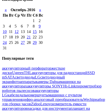
«
Октябрь 2016
»
Пн
Вт
Ср
Чт
Пт
Сб
Вс
1
2
3
4
5
6
7
8
9
10
11
12
13
14
15
16
17
18
19
20
21
22
23
24
25
26
27
28
29
30
31
Популярные теги
аккумуляторный перфоратор
жесткие
диски
Ugreen
THL
аккумуляторы для радиостанций
SSD
mSATA
светодиоды
LG
светодиодный
экран
фотоаппараты
камеры Dahua
машинки на
аккумуляторах
аккумуляторы SONY
Hi-Link
пирометр
обзор
роботов пылесосов
аккумуляторы
LG
кабели
дальномер
шунты
машинки с пультом
управления
цифро-аналоговый преобразователь
Wechip
набор
для сборки часов
Zidoo
Lenovo
измеритель емкости
аккумуляторов
насадки для инструмента
планшет на