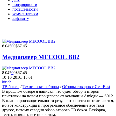
популярности
посещаемости
комментариям
алфавиту
8 045
0
0
$67.45
Медиаплеер MECOOL BB2
8 045
0
0
$67.45
10-10-2016, 15:01
kirich
ТВ боксы
/
Технические обзоры
/
Обзоры товаров с GearBest
В прошлом обзоре я написал, что будет обзор и второй
приставки на новом процессоре от компании Amlogic — S912.
В плане производительности результаты почти не отличаются,
но вот конструкция и программное обеспечение все таки
другое, потому сегодня обзор второго ТВ бокса. Разборка,
тесты, выводы, все под катом.