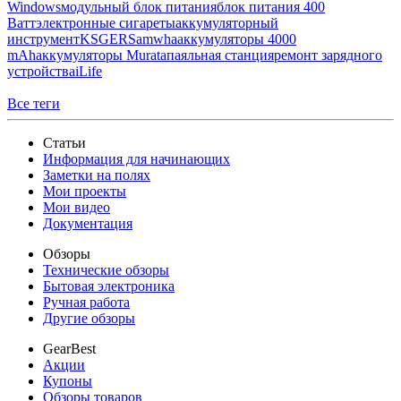
Windows
модульный блок питания
блок питания 400
Ватт
электронные сигареты
аккумуляторный
инструмент
KSGER
Samwha
аккумуляторы 4000
mAh
аккумуляторы Murata
паяльная станция
ремонт зарядного
устройства
iLife
Все теги
Статьи
Информация для начинающих
Заметки на полях
Мои проекты
Мои видео
Документация
Обзоры
Технические обзоры
Бытовая электроника
Ручная работа
Другие обзоры
GearBest
Акции
Купоны
Обзоры товаров