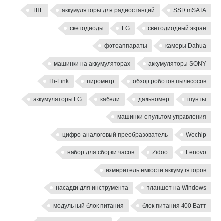
THL
аккумуляторы для радиостанций
SSD mSATA
светодиоды
LG
светодиодный экран
фотоаппараты
камеры Dahua
машинки на аккумуляторах
аккумуляторы SONY
Hi-Link
пирометр
обзор роботов пылесосов
аккумуляторы LG
кабели
дальномер
шунты
машинки с пультом управления
цифро-аналоговый преобразователь
Wechip
набор для сборки часов
Zidoo
Lenovo
измеритель емкости аккумуляторов
насадки для инструмента
планшет на Windows
модульный блок питания
блок питания 400 Ватт