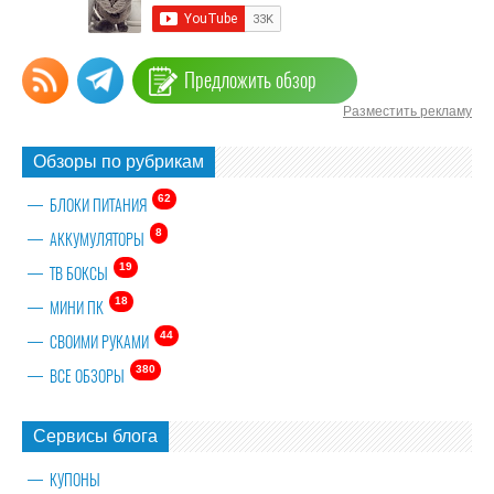
Предложить обзор
Разместить рекламу
Обзоры по рубрикам
62
БЛОКИ ПИТАНИЯ
8
АККУМУЛЯТОРЫ
19
ТВ БОКСЫ
18
МИНИ ПК
44
СВОИМИ РУКАМИ
380
ВСЕ ОБЗОРЫ
Сервисы блога
КУПОНЫ