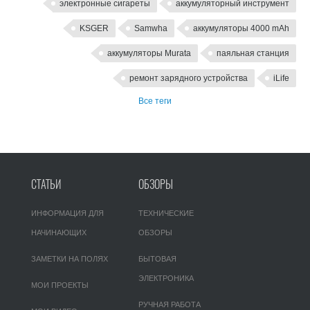
электронные сигареты
аккумуляторный инструмент
KSGER
Samwha
аккумуляторы 4000 mAh
аккумуляторы Murata
паяльная станция
ремонт зарядного устройства
iLife
Все теги
СТАТЬИ
ОБЗОРЫ
ИНФОРМАЦИЯ ДЛЯ
ТЕХНИЧЕСКИЕ
НАЧИНАЮЩИХ
ОБЗОРЫ
ЗАМЕТКИ НА ПОЛЯХ
БЫТОВАЯ
ЭЛЕКТРОНИКА
МОИ ПРОЕКТЫ
РУЧНАЯ РАБОТА