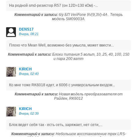
На родной smd-резистор R57 (он 12D=130 кОм) -...
Комментарий к записи:
б/у БП VeriFone 9V(9,3V)-4A . Теперь
модель SM09003A.
DENS17
Вчера, 08:21
Плохо что Mean Well, возможно без умысла, может ввести...
Комментарий к записи:
Блоки питания 5 вольт, 10, 25, 40, 100, 150
и пара 200 ватт
KIRICH
Вчера, 02:40
Ко мне тоже RK6018 едет, и 6006 с универсальным входом...
Комментарий к записи:
Новая модель преобразователя от
Райден, RK6012
KIRICH
Вчера, 02:39
Блок ведет себя так - есть сеть, заряжает, нет сети,...
Комментарий к записи:
Небольшое восстановление трех LRS-