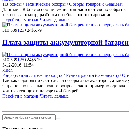
ТВ боксы
/
Технические обзоры
/
Обзоры товаров с GearBest
Данный ТВ бокс особо ничем не отличается от своих собратье
как всегда осмотр, разборка и небольшое тестирование.
Перейти в магазин
Читать дальше
310 539
125
+24
$5.79
Плата защиты аккумуляторной батареи 
310 539
125
+24
$5.79
3-12-2016, 11:54
kirich
Информация для начинающих
/
Ручная работа (самоделки)
/
Обз
Так как я довольно часто делал обзоры аккумуляторов, а такж
Спрашивают разные люди и вопросы часто примерно одинаковы
комплектующих и переделкой батарей.
Перейти в магазин
Читать дальше
Поддержать проект