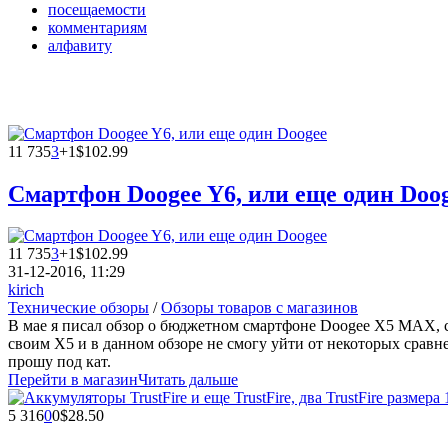
посещаемости
комментариям
алфавиту
11 735
3
+1
$102.99
Смартфон Doogee Y6, или еще один Doo
11 735
3
+1
$102.99
31-12-2016, 11:29
kirich
Технические обзоры
/
Обзоры товаров с магазинов
В мае я писал обзор о бюджетном смартфоне Doogee X5 MAX, с
своим X5 и в данном обзоре не смогу уйти от некоторых сравн
прошу под кат.
Перейти в магазин
Читать дальше
5 316
0
0
$28.50