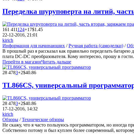
Переделка шуруповерта на литий, част
161 411
124
+17
$1.45
22-12-2016, 21:01
kirich
Информация для начинающих
/
Ручная работа (самоделки)
/
Обз
В прошлый раз я рассказал как правильно переделать батарею д
плата DC-DC преобразователя. Кому интересно, прошу в гости.
Перейти в магазин
Читать дальше
28 478
3
+2
$40.86
TL866CS, универсальный программато
28 478
3
+2
$40.86
17-12-2016, 14:32
kirich
Обзоры
/
Технические обзоры
Не скажу, что я часто пользуюсь программатором, но иногда п
Собственно потому и был куплен более современный, которому