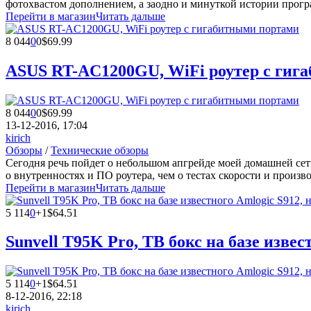
фотохвастом дополнением, а заодно и минуткой истории прогр
Перейти в магазин
Читать дальше
8 044
0
0
$69.99
ASUS RT-AC1200GU, WiFi роутер с гиг
8 044
0
0
$69.99
13-12-2016, 17:04
kirich
Обзоры
/
Технические обзоры
Сегодня речь пойдет о небольшом апгрейде моей домашней сети
о внутренностях и ПО роутера, чем о тестах скорости и произв
Перейти в магазин
Читать дальше
5 114
0
+1
$64.51
Sunvell T95K Pro, ТВ бокс на базе изве
5 114
0
+1
$64.51
8-12-2016, 22:18
kirich