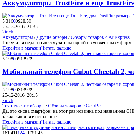
Аккумуляторы TrustFire и еще TrustFire,
5 316
0
0
$28.50
25-12-2016, 21:35
kirich
Аккумуляторы
/
Другие обзоры
/
Обзоры товаров с AliExpress
Получил я недавно аккумуляторы одной из «известных» фирм по
Перейти в магазин
Читать дальше
5 198
0
0
$139.99
Мобильный телефон Cubot Cheetah 2, ч
5 198
0
0
$139.99
25-12-2016, 20:15
kirich
Технические обзоры
/
Обзоры товаров с GearBest
Да, это снова смартфон, на этот раз новинка под названием C
также как и все остальные.
Перейти в магазин
Читать дальше
161 411
124
+17
$1.45