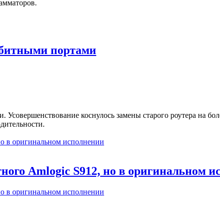
амматоров.
абитными портами
. Усовершенствование коснулось замены старого роутера на бол
одительности.
стного Amlogic S912, но в оригинальном 