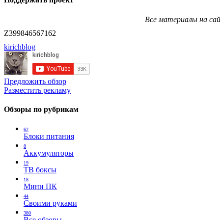
Все материалы на сай
Z399846567162
kirichblog
Предложить обзор
Разместить рекламу
Обзоры по рубрикам
62
Блоки питания
8
Аккумуляторы
19
ТВ боксы
18
Мини ПК
44
Своими руками
380
Все обзоры