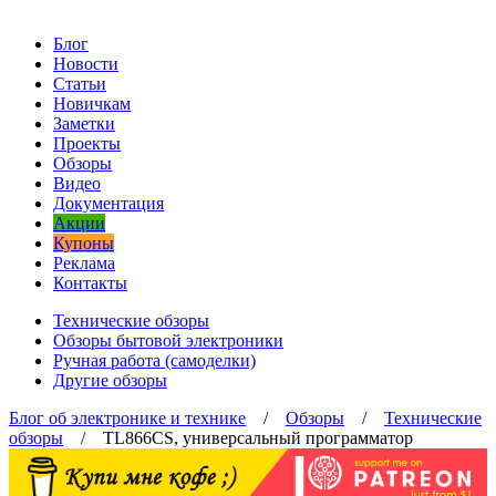
Блог
Новости
Статьи
Новичкам
Заметки
Проекты
Обзоры
Видео
Документация
Акции
Купоны
Реклама
Контакты
Технические обзоры
Обзоры бытовой электроники
Ручная работа (самоделки)
Другие обзоры
Блог об электронике и технике
/
Обзоры
/
Технические
обзоры
/ TL866CS, универсальный программатор