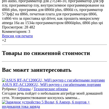
pro audio
,
программатор для 27с240-10
,
программатор для уф
пзу
,
программатор пзу
,
внутрисхемное программирование на
tl866 plus
,
программа для tl866ii plus
,
tl866ii cs
,
программатор
573рф2 на tl866
,
печатная плата для программатора tl866
,
тл866 что за приставка spi driver
,
как прошить микросхему
atmega 16a au 1534a программатором tl866iiplus
,
tl866 plus spi
Просмотров: 28 482
Комментариев: 3
Версия для печати
+2
Товары по сниженной стоимости
Вас может заинтересовать
ASUS RT-AC1200GU, WiFi роутер с гигабитными портами
Рубрика:
Обзоры
/
Технические обзоры
Сегодня речь пойдет о небольшом апгрейде моей домашней
сети. Усовершенствование коснулось замены...