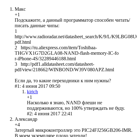
Макс
+1
Подскажите, а данный программатор способен читать/
писать данные чипы:
1
http://www.radioradar.net/datasheet_search/K/9/L/K9LBG08
pdf.html
2 https://ru.aliexpress.com/item/Toshibaa-
THGVX1G7D2GLA08-NAND-flash-memory-IC-fo
r-iPhone-4S/32289446188.html
3 http://pdf1.alldatasheet.com/datasheet-
pdf/view/218662/WINBOND/W39V080APZ.html
Если да, то какие переходники к ним нужны?
#1: 4 июня 2017 09:50
kirich
+1
Насколько я знаю, NAND флеши не
поддерживаются, но 100% утверждать не буду.
#2: 4 июня 2017 22:41
Александр
+4
Затертый микроконтроллер это PIC24FJ256GB206-IMR.
В моем экземпляре плохо затерли!