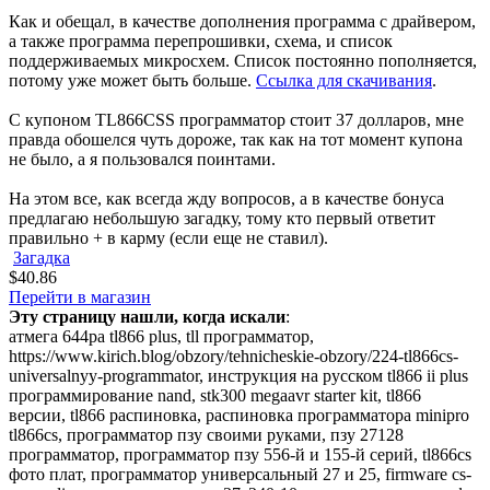
Как и обещал, в качестве дополнения программа с драйвером,
а также программа перепрошивки, схема, и список
поддерживаемых микросхем. Список постоянно пополняется,
потому уже может быть больше.
Ссылка для скачивания
.
С купоном TL866CSS программатор стоит 37 долларов, мне
правда обошелся чуть дороже, так как на тот момент купона
не было, а я пользовался поинтами.
На этом все, как всегда жду вопросов, а в качестве бонуса
предлагаю небольшую загадку, тому кто первый ответит
правильно + в карму (если еще не ставил).
Загадка
$40.86
Перейти в магазин
Эту страницу нашли, когда искали
:
атмега 644ра tl866 plus
,
tll программатор
,
https://www.kirich.blog/obzory/tehnicheskie-obzory/224-tl866cs-
universalnyy-programmator
,
инструкция на русском tl866 ii plus
программирование nand
,
stk300 megaavr starter kit
,
tl866
версии
,
tl866 распиновка
,
распиновка программатора minipro
tl866cs
,
программатор пзу своими руками
,
пзу 27128
программатор
,
программатор пзу 556-й и 155-й серий
,
tl866cs
фото плат
,
программатор универсальный 27 и 25
,
firmware cs-