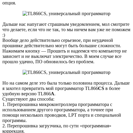
опция.
Дальше нас напугают страшным уведомлением, мол смотрите
что делаете, если что не так, то мы ничем вам уже не поможем
:)
Вообще дело действительно серьезное, при неудачной
прошивке действительно могут быть большие сложности.
Нажимаем кнопку — Прошить и надеемся что компьютер не
зависнет и не выключат электричество. В моем случае все
прошло удачно, ПО обновилось без проблем.
Но на самом деле это была только половина процесса. Дальше
я захотел превратить мой программатор TL866
CS
в более
удобную версию TL866
A
.
Существуют два способа:
1. Перепрошивка микроконтроллера программатора с
использованием другого программатора, а точнее при
помощи нескольких проводков, LPT порта и специальной
программы.
2. Перепрошивка загрузчика, по сути «программная»
коррекция.