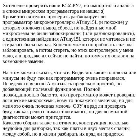
Хотел еще проверить наши К565РУ7, но импортного аналога
в списке микросхем программатора не нашел :(
Кроме того хотелось проверить разблокирует ли
программатор микроконтроллеры ATtiny15L (и похожие) у
которых отключен вывод сброса, но найденные мной
микросхемы не были заблокированы (или разблокировались),
а единственная найденная ATtiny15L которая не читалась и не
стиралась была паяная. Конечно можно попробовать сначала
заблокировать, а потом стереть, но этих контроллеров у меня
мало, а в продаже их сейчас не найти, потому я их оставил на
возможные замены.
На этом можно сказать, что все. Выделять какие то плюсы или
минусы не буду, так как программатор очень понравился.
Переделка в версию А оказалась предельно простой, но
добавляющей полезный функционал. Полной
неожиданностью было то, что программатор может проверять
логические микросхемы, кому то покажется мелочью, но для
меня это очень полезная мелочь. ОЗУ я вряд ли проверять
буду, так как редко с ними сталкиваюсь, но для возможной
диагностики может пригодится.
Качество сборки также на отлично, конструкция несколько
неудобна для разборки, так как платы в двух местах спаяны
между собой, но в жизни разбирать их вряд ли придется.