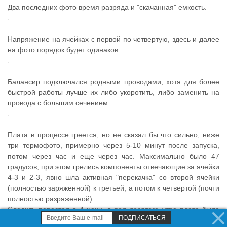
Два последних фото время разряда и "скачанная" емкость.
Напряжение на ячейках с первой по четвертую, здесь и далее
на фото порядок будет одинаков.
Балансир подключался родными проводами, хотя для более
быстрой работы лучше их либо укоротить, либо заменить на
провода с большим сечением.
Плата в процессе греется, но не сказал бы что сильно, ниже
три термофото, примерно через 5-10 минут после запуска,
потом через час и еще через час. Максимально было 47
градусов, при этом грелись компоненты отвечающие за ячейки
4-3 и 2-3, явно шла активная "перекачка" со второй ячейки
(полностью заряженной) к третьей, а потом к четвертой (почти
полностью разряженной).
Следить перестал в 4 ночи, в пол десятого утра плата была
холодной.