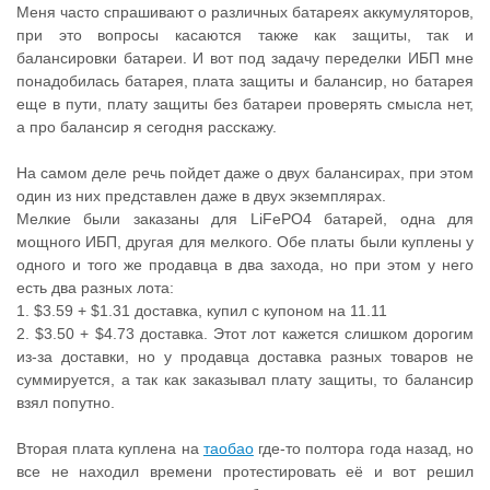
Меня часто спрашивают о различных батареях аккумуляторов,
при это вопросы касаются также как защиты, так и
балансировки батареи. И вот под задачу переделки ИБП мне
понадобилась батарея, плата защиты и балансир, но батарея
еще в пути, плату защиты без батареи проверять смысла нет,
а про балансир я сегодня расскажу.
На самом деле речь пойдет даже о двух балансирах, при этом
один из них представлен даже в двух экземплярах.
Мелкие были заказаны для LiFePO4 батарей, одна для
мощного ИБП, другая для мелкого. Обе платы были куплены у
одного и того же продавца в два захода, но при этом у него
есть два разных лота:
1. $3.59 + $1.31 доставка, купил с купоном на 11.11
2. $3.50 + $4.73 доставка. Этот лот кажется слишком дорогим
из-за доставки, но у продавца доставка разных товаров не
суммируется, а так как заказывал плату защиты, то балансир
взял попутно.
Вторая плата куплена на
таобао
где-то полтора года назад, но
все не находил времени протестировать её и вот решил