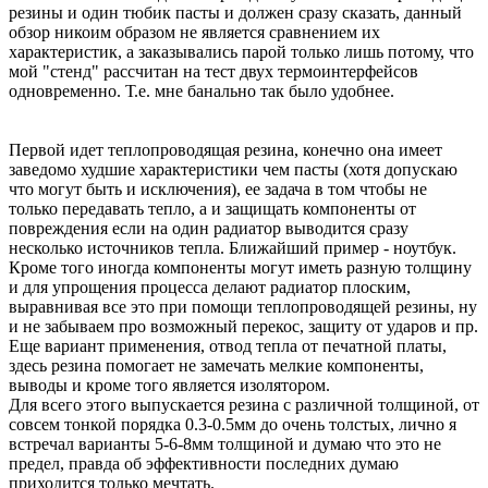
резины и один тюбик пасты и должен сразу сказать, данный
обзор никоим образом не является сравнением их
характеристик, а заказывались парой только лишь потому, что
мой "стенд" рассчитан на тест двух термоинтерфейсов
одновременно. Т.е. мне банально так было удобнее.
Первой идет теплопроводящая резина, конечно она имеет
заведомо худшие характеристики чем пасты (хотя допускаю
что могут быть и исключения), ее задача в том чтобы не
только передавать тепло, а и защищать компоненты от
повреждения если на один радиатор выводится сразу
несколько источников тепла. Ближайший пример - ноутбук.
Кроме того иногда компоненты могут иметь разную толщину
и для упрощения процесса делают радиатор плоским,
выравнивая все это при помощи теплопроводящей резины, ну
и не забываем про возможный перекос, защиту от ударов и пр.
Еще вариант применения, отвод тепла от печатной платы,
здесь резина помогает не замечать мелкие компоненты,
выводы и кроме того является изолятором.
Для всего этого выпускается резина с различной толщиной, от
совсем тонкой порядка 0.3-0.5мм до очень толстых, лично я
встречал варианты 5-6-8мм толщиной и думаю что это не
предел, правда об эффективности последних думаю
приходится только мечтать.