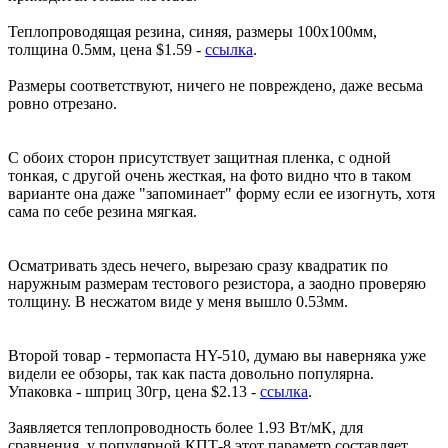
Теплопроводящая резина, синяя, размеры 100х100мм,
толщина 0.5мм, цена $1.59 -
ссылка
.
Размеры соответствуют, ничего не повреждено, даже весьма
ровно отрезано.
С обоих сторон присутствует защитная пленка, с одной
тонкая, с другой очень жесткая, на фото видно что в таком
варианте она даже "запоминает" форму если ее изогнуть, хотя
сама по себе резина мягкая.
Осматривать здесь нечего, вырезаю сразу квадратик по
наружным размерам тестового резистора, а заодно проверяю
толщину. В несжатом виде у меня вышло 0.53мм.
Второй товар - термопаста HY-510, думаю вы наверняка уже
видели ее обзоры, так как паста довольно популярна.
Упаковка - шприц 30гр, цена $2.13 -
ссылка
.
Заявляется теплопроводность более 1.93 Вт/мК, для
сравнения, у популярной КПТ-8 этот параметр составляет