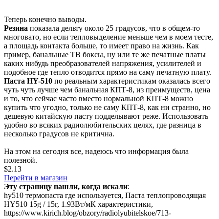
Теперь конечно выводы.
Резина
показала дельту около 25 градусов, что в общем-то
многовато, но если тепловыделение меньше чем в моем тесте,
а площадь контакта больше, то имеет право на жизнь. Как
пример, банальные ТВ боксы, ну или те же печатные платы
каких нибудь преобразователей напряжения, усилителей и
подобное где тепло отводится прямо на саму печатную плату.
Паста HY-510
по реальным характеристикам оказалась всего
чуть чуть лучше чем банальная КПТ-8, из преимуществ, цена
и то, что сейчас часто вместо нормальной КПТ-8 можно
купить что угодно, только не саму КПТ-8, как ни странно, но
дешевую китайскую пасту подделывают реже. Использовать
удобно во всяких радиолюбительских целях, где разница в
несколько градусов не критична.
На этом на сегодня все, надеюсь что информация была
полезной.
$2.13
Перейти в магазин
Эту страницу нашли, когда искали
:
hy510 термопаста где используется
,
Паста теплопроводящая
HY510 15g / 15г, 1.93Вт/мК характеристики
,
https://www.kirich.blog/obzory/radiolyubitelskoe/713-