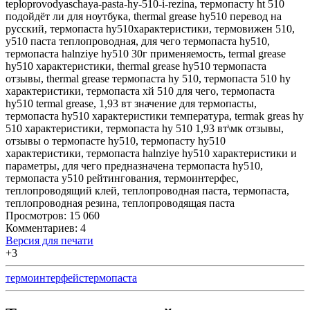
teploprovodyaschaya-pasta-hy-510-i-rezina
,
термопасту ht 510
подойдёт ли для ноутбука
,
thermal grease hy510 перевод на
русский
,
термопаста hy510характеристики
,
термовижен 510
,
y510 паста теплопроводная
,
для чего термопаста hy510
,
термопаста halnziye hy510 30г применяемость
,
termal grease
hy510 характеристики
,
thermal grease hy510 термопаста
отзывы
,
thermal grease термопаста hy 510
,
термопаста 510 hy
характеристики
,
термопаста хй 510 для чего
,
термопаста
hy510 termal grease
,
1,93 вт значение для термопасты
,
термопаста hy510 характеристики температура
,
termak greas hy
510 характеристики
,
термопаста hy 510 1,93 вт\мк отзывы
,
отзывы о термопасте hy510
,
термопасту hy510
характеристики
,
термопаста halnziye hy510 характеристики и
параметры
,
для чего предназначена термопаста hy510
,
термопаста y510 рейтингования
,
термоинтерфес
,
теплопроводящий клей
,
теплопроводная паста
,
термопаста
,
теплопроводная резина
,
теплопроводящая паста
Просмотров: 15 060
Комментариев: 4
Версия для печати
+3
термоинтерфейс
термопаста