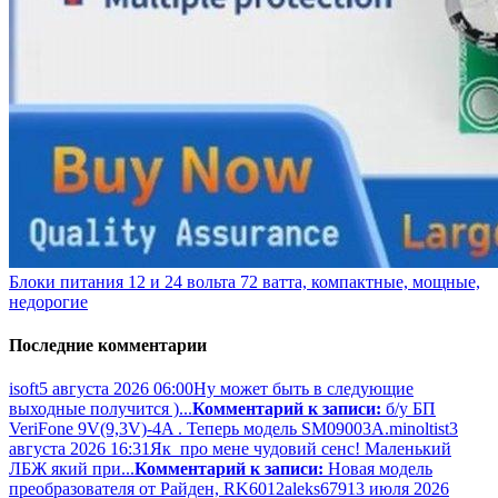
Блоки питания 12 и 24 вольта 72 ватта, компактные, мощные,
недорогие
Последние комментарии
isoft
5 августа 2026 06:00
Ну может быть в следующие
выходные получится )...
Комментарий к записи:
б/у БП
VeriFone 9V(9,3V)-4A . Теперь модель SM09003A.
minoltist
3
августа 2026 16:31
Як про мене чудовий сенс! Маленький
ЛБЖ який при...
Комментарий к записи:
Новая модель
преобразователя от Райден, RK6012
aleks679
13 июля 2026