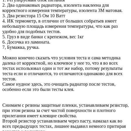
2. Два одинаковых радиатора, изолента наклеена для
корректного измерения температуры, изолента 3М матовая.
3. Два резистора 15 Ом 10 Ватт
4. ИК термометр, в отличии от больших собратьев имеет
небольшую площадь измерения температуры, что как раз
удобно для подобных тестов.
5. Груз в виде банки с крепежом, вес 1кг
6. Досочка из ламината.
7, Бумажка, ручка.
Можно конечно сказать что условия теста и сама методика
далека от корректной, но ключевое у нее то, что я во всех
тестах использовал один и тот же набор, потому результаты
теста если и отличаются, то отличаются одинаково для всех
тестов.
Самое нудное здесь, это очищать радиатор после тестов,
особенно если это были тесты клея.
Снимаем с резины защитные пленки, устанавливаем резистор,
при этом резина за счет чистой поверхности и плотного
прилегания имеет клеящие свойства.
Второй резистор устанавливаем через пасту, намазал как во
всех предыдущих тестах, лишнее выдавил немного притирая