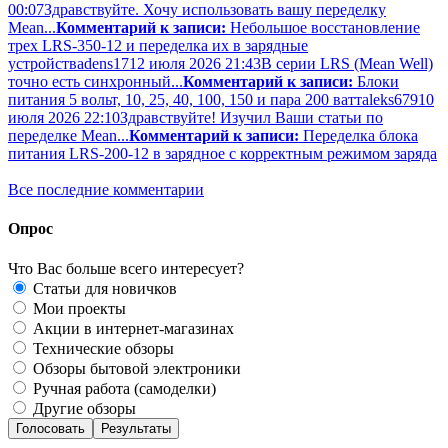
00:07
Здравствуйте. Хочу использовать вашу переделку
Mean...
Комментарий к записи:
Небольшое восстановление
трех LRS-350-12 и переделка их в зарядные
устройства
dens17
12 июля 2026 21:43
В серии LRS (Mean Well)
точно есть синхронный...
Комментарий к записи:
Блоки
питания 5 вольт, 10, 25, 40, 100, 150 и пара 200 ватт
aleks679
10
июля 2026 22:10
Здравствуйте! Изучил Ваши статьи по
переделке Mean...
Комментарий к записи:
Переделка блока
питания LRS-200-12 в зарядное с корректным режимом заряда
Все последние комментарии
Опрос
Что Вас больше всего интересует?
Статьи для новичков
Мои проекты
Акции в интернет-магазинах
Технические обзоры
Обзоры бытовой электроники
Ручная работа (самоделки)
Другие обзоры
Голосовать
Результаты