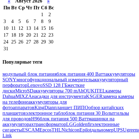
«
Август 2026
»
Пн
Вт
Ср
Чт
Пт
Сб
Вс
1
2
3
4
5
6
7
8
9
10
11
12
13
14
15
16
17
18
19
20
21
22
23
24
25
26
27
28
29
30
31
Популярные теги
модульный блок питания
блок питания 400 Ватт
аккумуляторы
SONY
многофункциональный измеритель
аккумуляторный
перфоратор
Lenovo
SSD 128 ГБ
жесткие
диски
MicroSD
аккумуляторы 700 mAh
OUKITEL
камеры
Dahua
MIXZA
насадки для инструмента
KSGER
замена камеры
на телефоне
аккумуляторы для
фотоаппаратов
KingDian
планшет ПИПО
обзор китайских
планшетов
электронное табло
блок питания 30 Вольт
гильзы
для проводов
H96
блок питания 500 Ватт
машинки на
аккумуляторах
трансформатор
LG
Goldenfir
электронные
сигареты
ESCAM
Epcos
THL
Nichicon
Epilot
дальномер
UPS
Ugreen
Link