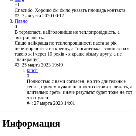
+1
Спасибо. Хорошо бы было указать площадь контакта.
#2: 7 августа 2020 00:17
Павло
0
В термопасті найголовніше не теплопровідність, а
витривалість.
Якщо найкраща по теплопровідності паста за рік
перетворюється на крейду, а "поганенька" залишається
такою ж і через 10 років - я краще візьму другу, а не
"найкращу".
#3: 25 марта 2023 19:49
kirich
0
Полностью с вами согласен, но это длительные
тесты, причем нужно не просто оставить лежать, а
длительно греть, иначе результат будет тоже не тот
что нужен.
#4: 27 марта 2023 14:01
Информация