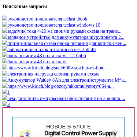
Поисковые запросы
руководство пользователя teclast tbook
руководство пользователя teclast windows 10
задатчик тока 4-20 ма своими руками схема на транз...
зарядное устройство для аккумулятора шуруповерта 2...
принципиальная схема блока питания для запитки вен...
лабораторный блок питания из nes-350-48
блок питания 48 вольт схема 1216p06
блок питания 48 вольт схема
https://www.kirich.blog/stati/690-vse-chto-vy-hote...
электронная нагрузка своими руками схема
Аккумулятор Waitley 8Ah для электроинструмента M*k...
https://www.kirich.blog/obzory/akkumulyatory/864-a...
1
чем дополнить импульсный блок питания на 3 вольта ...
3
НОВОЕ В БЛОГЕ