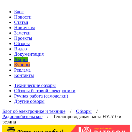
Блог
Новости
Статьи
Новичкам
Заметки
Проекты
Обзоры
Видео
Документация
Акции
Купоны
Реклама
Контакты
Технические обзоры
Обзоры бытовой электроники
Ручная работа (самоделки)
Другие обзоры
Блог об электронике и технике
/
Обзоры
/
Радиолюбительское
/ Теплопроводящая паста HY-510 и
резина