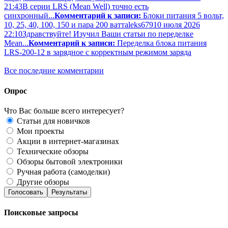
21:43
В серии LRS (Mean Well) точно есть
синхронный...
Комментарий к записи:
Блоки питания 5 вольт,
10, 25, 40, 100, 150 и пара 200 ватт
aleks679
10 июля 2026
22:10
Здравствуйте! Изучил Ваши статьи по переделке
Mean...
Комментарий к записи:
Переделка блока питания
LRS-200-12 в зарядное с корректным режимом заряда
Все последние комментарии
Опрос
Что Вас больше всего интересует?
Статьи для новичков
Мои проекты
Акции в интернет-магазинах
Технические обзоры
Обзоры бытовой электроники
Ручная работа (самоделки)
Другие обзоры
Голосовать
Результаты
Поисковые запросы