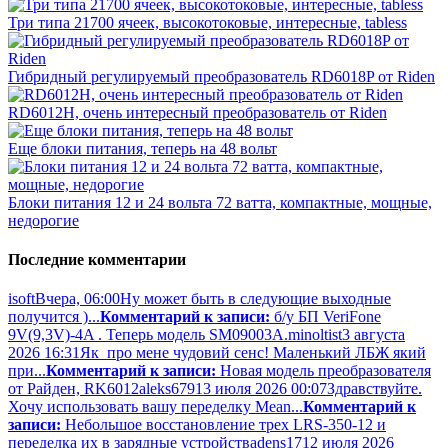
Три типа 21700 ячеек, высокотоковые, интересные, tabless
Гибридный регулируемый преобразователь RD6018P от Riden
RD6012H, очень интересный преобразователь от Riden
Еще блоки питания, теперь на 48 вольт
Блоки питания 12 и 24 вольта 72 ватта, компактные, мощные,
недорогие
Последние комментарии
isoft
Вчера, 06:00
Ну может быть в следующие выходные
получится )...
Комментарий к записи:
б/у БП VeriFone
9V(9,3V)-4A . Теперь модель SM09003A.
minoltist
3 августа
2026 16:31
Як про мене чудовий сенс! Маленький ЛБЖ який
при...
Комментарий к записи:
Новая модель преобразователя
от Райден, RK6012
aleks679
13 июля 2026 00:07
Здравствуйте.
Хочу использовать вашу переделку Mean...
Комментарий к
записи:
Небольшое восстановление трех LRS-350-12 и
переделка их в зарядные устройства
dens17
12 июля 2026