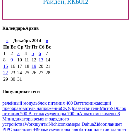
Райден, RK6012
Календарь
Архив
«
Декабрь 2014
»
Пн
Вт
Ср
Чт
Пт
Сб
Вс
1
2
3
4
5
6
7
8
9
10
11
12
13
14
15
16
17
18
19
20
21
22
23
24
25
26
27
28
29
30
31
Популярные теги
релейный модуль
блок питания 400 Ватт
понижающий
преобразователь напряжения
СКУД
разветвители
MicroSD
блок
питания 500 Ватт
аккумуляторы 700 mAh
разъемы
камеры 8
Мп
индикаторы
ремонт зарядного
устройства
Worx
шунты
Nichicon
камеры Dahua
Zidoo
планшет
PIPO
дальномер
H96
аккумуляторы для фотоаппаратов
планшет