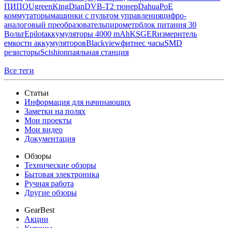
ПИПО
Ugreen
KingDian
DVB-T2 тюнер
Dahua
PoE
коммутаторы
машинки с пультом управления
цифро-
аналоговый преобразователь
пирометр
блок питания 30
Вольт
Epilot
аккумуляторы 4000 mAh
KSGER
измеритель
емкости аккумуляторов
Blackview
фитнес часы
SMD
резисторы
Scishion
паяльная станция
Все теги
Статьи
Информация для начинающих
Заметки на полях
Мои проекты
Мои видео
Документация
Обзоры
Технические обзоры
Бытовая электроника
Ручная работа
Другие обзоры
GearBest
Акции