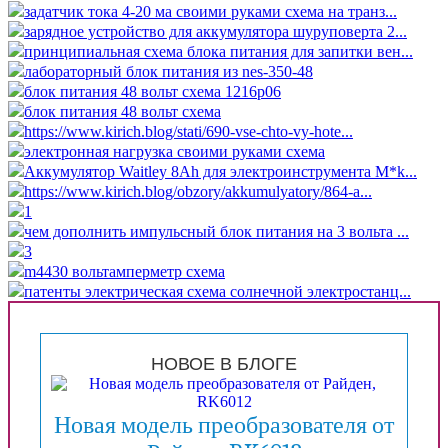
задатчик тока 4-20 ма своими руками схема на транз...
зарядное устройство для аккумулятора шуруповерта 2...
принципиальная схема блока питания для запитки вен...
лабораторный блок питания из nes-350-48
блок питания 48 вольт схема 1216p06
блок питания 48 вольт схема
https://www.kirich.blog/stati/690-vse-chto-vy-hote...
электронная нагрузка своими руками схема
Аккумулятор Waitley 8Ah для электроинструмента M*k...
https://www.kirich.blog/obzory/akkumulyatory/864-a...
1
чем дополнить импульсный блок питания на 3 вольта ...
3
m4430 вольтамперметр схема
патенты электрическая схема солнечной электростанц...
НОВОЕ В БЛОГЕ
Новая модель преобразователя от