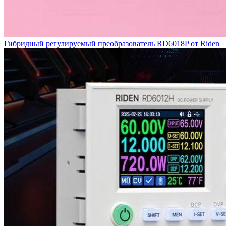
Гибридный регулируемый преобразователь RD6018P от Riden