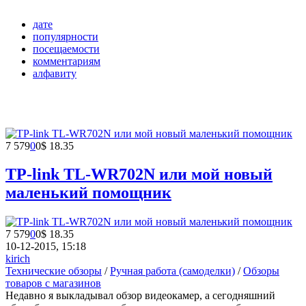
дате
популярности
посещаемости
комментариям
алфавиту
7 579
0
0
$ 18.35
TP-link TL-WR702N или мой новый
маленький помощник
7 579
0
0
$ 18.35
10-12-2015, 15:18
kirich
Технические обзоры
/
Ручная работа (самоделки)
/
Обзоры
товаров с магазинов
Недавно я выкладывал обзор видеокамер, а сегодняшний