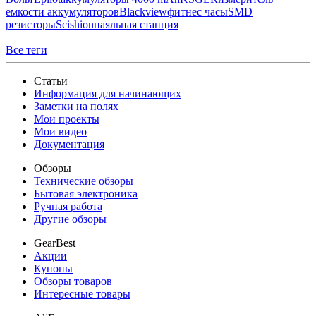
емкости аккумуляторов
Blackview
фитнес часы
SMD
резисторы
Scishion
паяльная станция
Все теги
Статьи
Информация для начинающих
Заметки на полях
Мои проекты
Мои видео
Документация
Обзоры
Технические обзоры
Бытовая электроника
Ручная работа
Другие обзоры
GearBest
Акции
Купоны
Обзоры товаров
Интересные товары