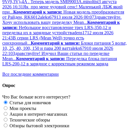
9V(9,3V)-4A . Теперь модель SM09003A.
minoltist
3 августа
2026 16:31
Як про мене чудовий сенс! Маленький ЛБЖ який
при...
Комментарий к записи:
Новая модель преобразователя
от Райден, RK6012
aleks679
13 июля 2026 00:07
Здравствуйте.
Хочу использовать вашу переделку Mean...
Комментарий к
записи:
Небольшое восстановление трех LRS-350-12 и
переделка их в зарядные устройства
dens17
12 июля 2026
21:43
В серии LRS (Mean Well) точно есть
синхронный...
Комментарий к записи:
Блоки питания 5 вольт,
10, 25, 40, 100, 150 и пара 200 ватт
aleks679
10 июля 2026
22:10
Здравствуйте! Изучил Ваши статьи по переделке
Mean...
Комментарий к записи:
Переделка блока питания
LRS-200-12 в зарядное с корректным режимом заряда
Все последние комментарии
Опрос
Что Вас больше всего интересует?
Статьи для новичков
Мои проекты
Акции в интернет-магазинах
Технические обзоры
Обзоры бытовой электроники