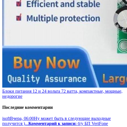
Блоки питания 12 и 24 вольта 72 ватта, компактные, мощные,
недорогие
Последние комментарии
isoft
Вчера, 06:00
Ну может быть в следующие выходные
получится )...
Комментарий к записи:
б/у БП VeriFone