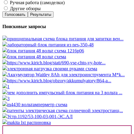
Ручная работа (самоделки)
Другие обзоры
Голосовать
Результаты
Поисковые запросы
принципиальная схема блока питания для запитки вен...
лабораторный блок питания из nes-350-48
блок питания 48 вольт схема 1216p06
блок питания 48 вольт схема
https://www.kirich.blog/stati/690-vse-chto-vy-hote...
электронная нагрузка своими руками схема
Аккумулятор Waitley 8Ah для электроинструмента M*k...
https://www.kirich.blog/obzory/akkumulyatory/864-a...
1
чем дополнить импульсный блок питания на 3 вольта ...
3
m4430 вольтамперметр схема
патенты электрическая схема солнечной электростанц...
Устр.1192/53-100-03-001-ЭС.АЛ
makita lxt распиновка