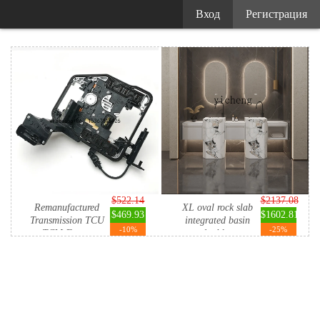
Вход
Регистрация
$522.14
$2137.08
Remanufactured
XL oval rock slab
$469.93
$1602.81
Transmission TCU
integrated basin
-10%
-25%
TCM For ...
doubl...