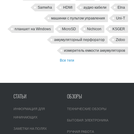
Samwha
HDMI
аудио кабели
Elna
машинки с пультом управления
Uni-T
планшет на Windows
MicroSD
Nichicon
KSGER
аккумуляторный перфоратор
Zidoo
измеритель емкости аккумуляторов
Все теги
СТАТЬИ
ОБЗОРЫ
ИНФОРМАЦИЯ ДЛЯ
ТЕХНИЧЕСКИЕ ОБЗОРЫ
НАЧИНАЮЩИХ
БЫТОВАЯ ЭЛЕКТРОНИКА
ЗАМЕТКИ НА ПОЛЯХ
РУЧНАЯ РАБОТА