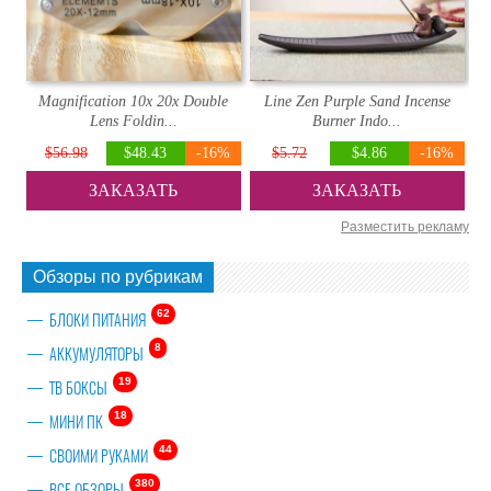
Magnification 10x 20x Double
Line Zen Purple Sand Incense
Lens Foldin...
Burner Indo...
$56.98
$48.43
-16%
$5.72
$4.86
-16%
ЗАКАЗАТЬ
ЗАКАЗАТЬ
Разместить рекламу
Обзоры по рубрикам
62
БЛОКИ ПИТАНИЯ
8
АККУМУЛЯТОРЫ
19
ТВ БОКСЫ
18
МИНИ ПК
44
СВОИМИ РУКАМИ
380
ВСЕ ОБЗОРЫ