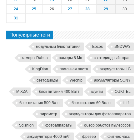
24
25
26
27
28
29
30
31
Популярные теги
модульный блок питания
Epcos
SNDWAY
камеры Dahua
камеры 8 Мп
светодиодный экран
KingDian
паяльная паста
аккумуляторы LG
светодиоды
Wechip
аккумуляторы SONY
MIXZA
блок питания 400 Ватт
шунты
OUKITEL
блок питания 500 Ватт
блок питания 60 Вольт
iLife
пирометр
аккумуляторы для фотоаппаратов
Scishion
фотоаппараты
обзор роботов пылесосов
аккумуляторы 4000 mAh
фрезер
фитнес часы