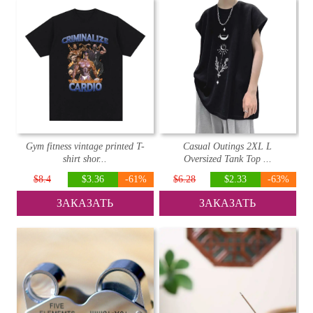
Gym fitness vintage printed T-
Casual Outings 2XL L
shirt shor...
Oversized Tank Top ...
$8.4
$3.36
-61%
$6.28
$2.33
-63%
ЗАКАЗАТЬ
ЗАКАЗАТЬ