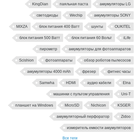
KingDian
паяльная паста
аккумуляторы LG
светодиоды
Wechip
аккумуляторы SONY
MIXZA
блок питания 400 Ватт
шунты
OUKITEL
блок питания 500 Ватт
блок питания 60 Вольт
iLife
пирометр
аккумуляторы для фотоаппаратов
Scishion
фотоаппараты
обзор роботов пылесосов
аккумуляторы 4000 mAh
фрезер
фитнес часы
Samwha
HDMI
аудио кабели
Elna
машинки с пультом управления
Uni-T
планшет на Windows
MicroSD
Nichicon
KSGER
аккумуляторный перфоратор
Zidoo
измеритель емкости аккумуляторов
Все теги