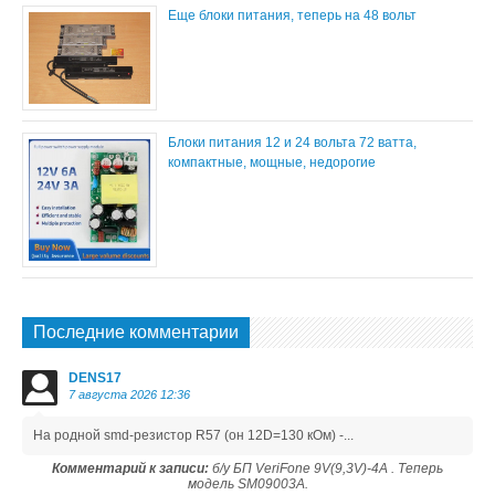
Еще блоки питания, теперь на 48 вольт
Блоки питания 12 и 24 вольта 72 ватта,
компактные, мощные, недорогие
Последние комментарии
DENS17
7 августа 2026 12:36
На родной smd-резистор R57 (он 12D=130 кОм) -...
Комментарий к записи:
б/у БП VeriFone 9V(9,3V)-4A . Теперь
модель SM09003A.