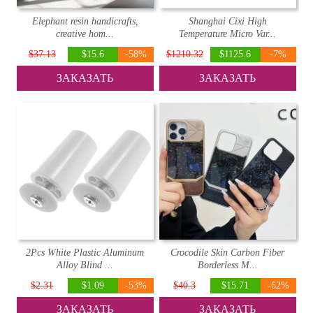
Elephant resin handicrafts,
Shanghai Cixi High
creative hom...
Temperature Micro Var...
$37.13
$15.6
-58%
$1210.32
$1125.6
-7%
ЗАКАЗАТЬ
ЗАКАЗАТЬ
2Pcs White Plastic Aluminum
Crocodile Skin Carbon Fiber
Alloy Blind ...
Borderless M...
$2.31
$1.09
-53%
$40.3
$15.71
-62%
ЗАКАЗАТЬ
ЗАКАЗАТЬ