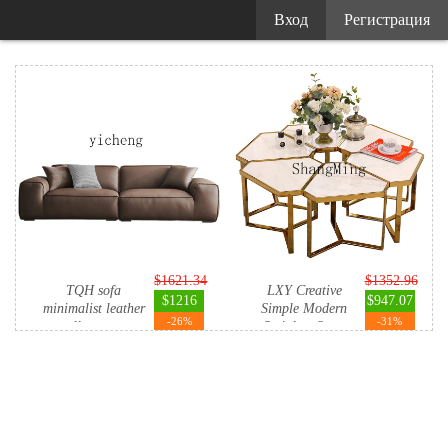
Вход
Регистрация
$1621.34
$1352.96
TQH sofa
LXY Creative
$1216
$947.07
minimalist leather
Simple Modern
-26%
-31%
small apartm...
Stainless Ste...