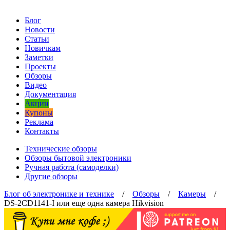
Блог
Новости
Статьи
Новичкам
Заметки
Проекты
Обзоры
Видео
Документация
Акции
Купоны
Реклама
Контакты
Технические обзоры
Обзоры бытовой электроники
Ручная работа (самоделки)
Другие обзоры
Блог об электронике и технике
/
Обзоры
/
Камеры
/
DS-2CD1141-I или еще одна камера Hikvision