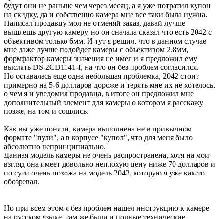
будут они не раньше чем через месяц, а я уже потратил купон
на скидку, да и собственно камера мне все таки была нужна.
Написал продавцу мол не отменяй заказ, давай лучше
вышлешь другую камеру, но он сначала сказал что есть 2042 с
объективом только 6мм. И тут я решил, что в данном случае
мне даже лучше подойдет камеры с объективом 2.8мм,
формфактор камеры значения не имел и я предложил ему
выслать DS-2CD1141-I, на что он без проблем согласился.
Но оставалась еще одна небольшая проблемка, 2042 стоит
примерно на 5-6 долларов дороже и терять мне их не хотелось,
о чем я и уведомил продавца, в итоге он предложил мне
дополнительный элемент для камеры о котором я расскажу
позже, на том и сошлись.
Как вы уже поняли, камера выполнена не в привычном
формате "пули", а в корпусе "купол", что для меня было
абсолютно непринципиально.
Данная модель камеры не очень распространена, хотя на мой
взгляд она имеет довольно неплохую цену ниже 70 долларов и
по сути очень похожа на модель 2042, которую я уже как-то
обозревал.
Но при всем этом я без проблем нашел инструкцию к камере
на русском языке, там же были и полные технические