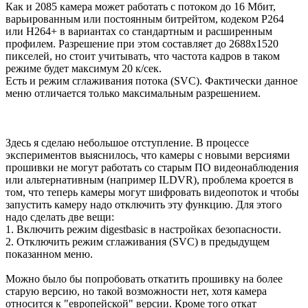
Как и 2085 камера может работать с потоком до 16 Мбит,
варьированным или постоянным битрейтом, кодеком Р264
или Н264+ в вариантах со стандартным и расширенным
профилем. Разрешение при этом составляет до 2688х1520
пикселей, но стоит учитывать, что частота кадров в таком
режиме будет максимум 20 к/сек.
Есть и режим сглаживания потока (SVC). Фактически данное
меню отличается только максимальным разрешением.
Здесь я сделаю небольшое отступление. В процессе
экспериментов выяснилось, что камеры с новыми версиями
прошивки не могут работать со старым ПО видеонаблюдения
или альтернативным (например ILDVR), проблема кроется в
том, что теперь камеры могут шифровать видеопоток и чтобы
запустить камеру надо отключить эту функцию. Для этого
надо сделать две вещи:
1. Включить режим digestbasic в настройках безопасности.
2. Отключить режим сглаживания (SVC) в предыдущем
показанном меню.
Можно было бы попробовать откатить прошивку на более
старую версию, но такой возможности нет, хотя камера
относится к "европейской" версии. Кроме того откат