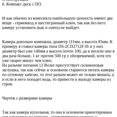
6. Компакт диск с ПО.
И как обычно из комплекта наибольшую ценность имеют две
вещи - гермоввод и шестигранный ключ, так как без него
камеру установить (как и снять) не выйдет.
Камера довольно компакна, диаметр 111мм, а высота 85мм. К
примеру я ставил камеры типа DS-2CD2712F-IS и у них
диаметр был уже 140мм а высота почти 100, да и весили они в
два раза больше, 1 кг против 500 гр у обозреваемой, хотя это
уже скорее минус чем плюс.
На разъеме питания 12 Вольт присутствует силиконовая
заглушка, так как сейчас в основном стараются питать камеры
по сетевому кабелю, то этот разъем может не только мешать, а
и если в него попадет вода, то привести к выходу камеры из
строя.
Чертеж с размерами камеры
Так как камера купольная, то она в основном ориентирована
для установки на потолок, соответственно надпись с