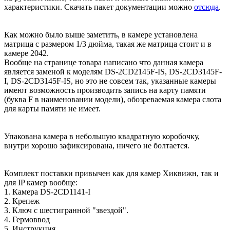
характеристики. Скачать пакет документации можно
отсюда
.
Как можно было выше заметить, в камере установлена
матрица с размером 1/3 дюйма, такая же матрица стоит и в
камере 2042.
Вообще на странице товара написано что данная камера
является заменой к моделям DS-2CD2145F-IS, DS-2CD3145F-
I, DS-2CD3145F-IS, но это не совсем так, указанные камеры
имеют возможность производить запись на карту памяти
(буква F в наименовании модели), обозреваемая камера слота
для карты памяти не имеет.
Упакована камера в небольшую квадратную коробочку,
внутри хорошо зафиксирована, ничего не болтается.
Комплект поставки привычен как для камер Хиквижн, так и
для IP камер вообще:
1. Камера DS-2CD1141-I
2. Крепеж
3. Ключ с шестигранной "звездой".
4. Гермоввод
5. Инструкция