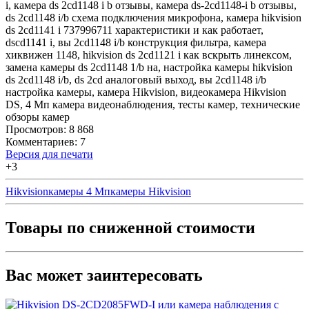
i
,
камера ds 2cd1148 i b отзывы
,
камера ds-2cd1148-i b отзывы
,
ds 2cd1148 i/b схема подключения микрофона
,
камера hikvision
ds 2cd1141 i 737996711 характеристики и как работает
,
dscd1141 i
,
вы 2cd1148 i/b конструкция фильтра
,
камера
хиквижен 1148
,
hikvision ds 2cd1121 i как вскрыть линексом
,
замена камеры ds 2cd1148 1/b на
,
настройка камеры hikvision
ds 2cd1148 i/b
,
ds 2cd аналоговый выход
,
вы 2cd1148 i/b
настройка камеры
,
камера Hikvision
,
видеокамера Hikvision
DS
,
4 Мп камера видеонаблюдения
,
тесты камер
,
технические
обзоры камер
Просмотров: 8 868
Комментариев: 7
Версия для печати
+3
Hikvision
камеры 4 Мп
камеры Hikvision
Товары по сниженной стоимости
Вас может заинтересовать