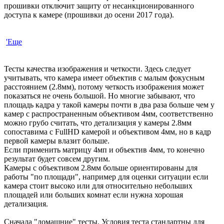
прошивки отключит защиту от несанкционированного
доступа к камере (прошивки до осени 2017 года).
'Еще
Тесты качества изображения и четкости. Здесь следует
учитывать, что камера имеет объектив с малым фокусным
расстоянием (2.8мм), потому четкость изображения может
показаться не очень большой. Но многие забывают, что
площадь кадра у такой камеры почти в два раза больше чем у
камер с распространенным объективом 4мм, соответственно
можно грубо считать, что детализация у камеры 2.8мм
сопоставима с FullHD камерой и объективом 4мм, но в кадр
первой камеры влазит больше.
Если применить матрицу 4мп и объектив 4мм, то конечно
результат будет совсем другим.
Камеры с объективом 2.8мм больше ориентированы для
работы "по площади", например для оценки ситуации если
камера стоит высоко или для относительно небольших
площадей или больших комнат если нужна хорошая
детализация.
Сначала "домашние" тесты. Условия теста стандартны для