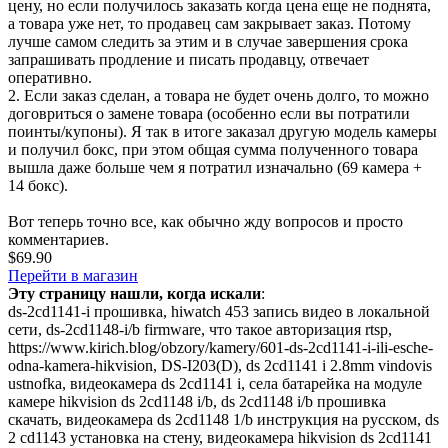
цену, но если получилось заказать когда цена еще не поднята,
а товара уже нет, то продавец сам закрывает заказ. Потому
лучше самом следить за этим и в случае завершения срока
запрашивать продление и писать продавцу, отвечает
оперативно.
2. Если заказ сделан, а товара не будет очень долго, то можно
договриться о замене товара (особенно если вы потратили
поинты/купоны). Я так в итоге заказал другую модель камеры
и получил бокс, при этом общая сумма полученного товара
вышла даже больше чем я потратил изначально (69 камера +
14 бокс).
Вот теперь точно все, как обычно жду вопросов и просто
комментариев.
$69.90
Перейти в магазин
Эту страницу нашли, когда искали
:
ds-2cd1141-i прошивка
,
hiwatch 453 запись видео в локальной
сети
,
ds-2cd1148-i/b firmware
,
что такое авторизация rtsp
,
https://www.kirich.blog/obzory/kamery/601-ds-2cd1141-i-ili-esche-
odna-kamera-hikvision
,
DS-I203(D)
,
ds 2cd1141 i 2.8mm vindovis
ustnofka
,
видеокамера ds 2cd1141 i
,
села батарейка на модуле
камере hikvision ds 2cd1148 i/b
,
ds 2cd1148 i/b прошивка
скачать
,
видеокамера ds 2cd1148 1/b инструкция на русском
,
ds
2 cd1143 установка на стену
,
видеокамера hikvision ds 2cd1141