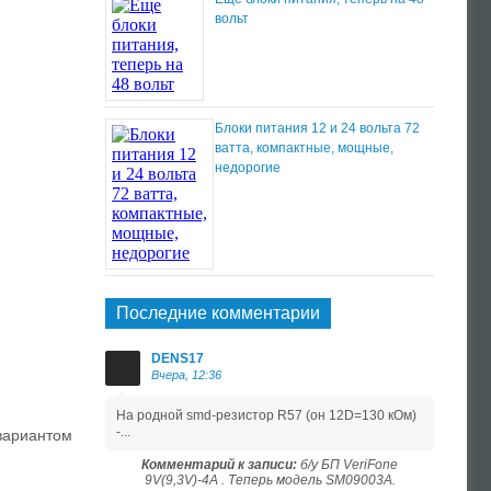
вольт
Блоки питания 12 и 24 вольта 72
ватта, компактные, мощные,
недорогие
Последние комментарии
DENS17
Вчера, 12:36
На родной smd-резистор R57 (он 12D=130 кОм)
-...
вариантом
Комментарий к записи:
б/у БП VeriFone
9V(9,3V)-4A . Теперь модель SM09003A.