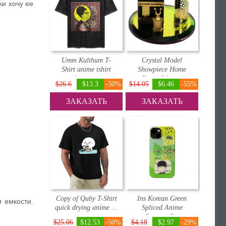
аки хочу ее
Umm Kulthum T-
Crystal Model
Shirt anime tshirt
Showpiece Home
funny s...
Decor Islam...
$26.6
$13.3
-50%
$14.05
$6.46
-55%
ЗАКАЗАТЬ
ЗАКАЗАТЬ
Copy of Quby T-Shirt
Ins Korean Green
 емкости.
quick drying anime ...
Spliced Anime
Pattern C...
$25.06
$12.53
-50%
$4.18
$2.97
-29%