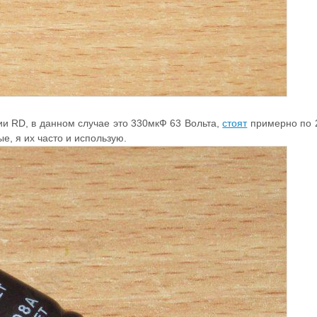
 RD, в данном случае это 330мкФ 63 Вольта,
стоят
примерно по 2
е, я их часто и использую.