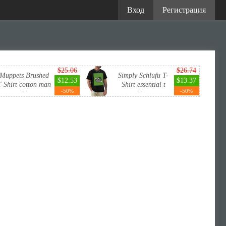
Вход
Регистрация
$25.06
$26.74
Muppets Brushed
Simply Schlufu T-
$12.53
$13.37
T-Shirt cotton man
Shirt essential t
-50%
-50%
t-shi...
shirt...