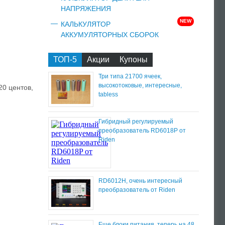
НАПРЯЖЕНИЯ
NEW
КАЛЬКУЛЯТОР
АККУМУЛЯТОРНЫХ СБОРОК
ТОП-5
Акции
Купоны
Три типа 21700 ячеек,
высокотоковые, интересные,
0 центов,
tabless
Гибридный регулируемый
преобразователь RD6018P от
Riden
RD6012H, очень интересный
преобразователь от Riden
Еще блоки питания, теперь на 48