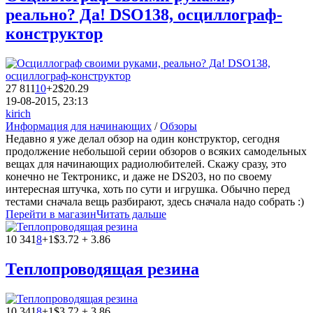
реально? Да! DSO138, осциллограф-
конструктор
27 811
10
+2
$20.29
19-08-2015, 23:13
kirich
Информация для начинающих
/
Обзоры
Недавно я уже делал обзор на один конструктор, сегодня
продолжение небольшой серии обзоров о всяких самодельных
вещах для начинающих радиолюбителей. Скажу сразу, это
конечно не Тектроникс, и даже не DS203, но по своему
интересная штучка, хоть по сути и игрушка. Обычно перед
тестами сначала вещь разбирают, здесь сначала надо собрать :)
Перейти в магазин
Читать дальше
10 341
8
+1
$3.72 + 3.86
Теплопроводящая резина
10 341
8
+1
$3.72 + 3.86