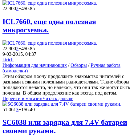
22 900
2
+4
$0.85
ICL7660, еще одна полезная
микросхемка.
22 900
2
+4
$0.85
9-03-2015, 04:37
kirich
Информация для начинающих
/
Обзоры
/
Ручная работа
(самоделки)
Этим обзором я хочу продолжить знакомство читателей с
разными всякими полезными радиодеталями. Такие обзоры
попадаются нечасто, но надеюсь, что они так же могут быть
полезны. В общем продолжение как всегда под катом.
Перейти в магазин
Читать дальше
51 061
3
+1
$6.40
SC6038 или зарядка для 7.4V батареи
своими руками.