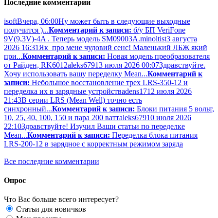
Последние комментарии
isoft
Вчера, 06:00
Ну может быть в следующие выходные
получится )...
Комментарий к записи:
б/у БП VeriFone
9V(9,3V)-4A . Теперь модель SM09003A.
minoltist
3 августа
2026 16:31
Як про мене чудовий сенс! Маленький ЛБЖ який
при...
Комментарий к записи:
Новая модель преобразователя
от Райден, RK6012
aleks679
13 июля 2026 00:07
Здравствуйте.
Хочу использовать вашу переделку Mean...
Комментарий к
записи:
Небольшое восстановление трех LRS-350-12 и
переделка их в зарядные устройства
dens17
12 июля 2026
21:43
В серии LRS (Mean Well) точно есть
синхронный...
Комментарий к записи:
Блоки питания 5 вольт,
10, 25, 40, 100, 150 и пара 200 ватт
aleks679
10 июля 2026
22:10
Здравствуйте! Изучил Ваши статьи по переделке
Mean...
Комментарий к записи:
Переделка блока питания
LRS-200-12 в зарядное с корректным режимом заряда
Все последние комментарии
Опрос
Что Вас больше всего интересует?
Статьи для новичков