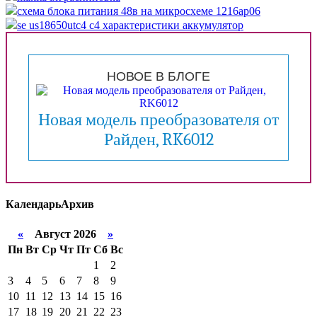
схема блока питания 48в на микросхеме 1216ap06
se us18650utc4 c4 характеристики аккумулятор
НОВОЕ В БЛОГЕ
Новая модель преобразователя от
Райден, RK6012
Календарь
Архив
«
Август 2026
»
Пн
Вт
Ср
Чт
Пт
Сб
Вс
1
2
3
4
5
6
7
8
9
10
11
12
13
14
15
16
17
18
19
20
21
22
23