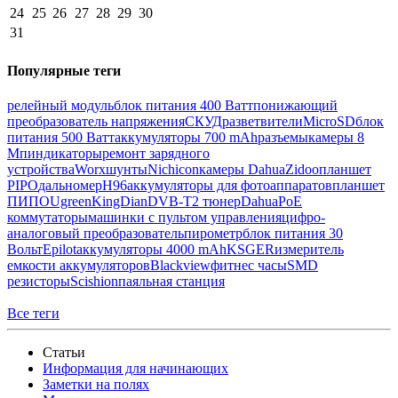
24
25
26
27
28
29
30
31
Популярные теги
релейный модуль
блок питания 400 Ватт
понижающий
преобразователь напряжения
СКУД
разветвители
MicroSD
блок
питания 500 Ватт
аккумуляторы 700 mAh
разъемы
камеры 8
Мп
индикаторы
ремонт зарядного
устройства
Worx
шунты
Nichicon
камеры Dahua
Zidoo
планшет
PIPO
дальномер
H96
аккумуляторы для фотоаппаратов
планшет
ПИПО
Ugreen
KingDian
DVB-T2 тюнер
Dahua
PoE
коммутаторы
машинки с пультом управления
цифро-
аналоговый преобразователь
пирометр
блок питания 30
Вольт
Epilot
аккумуляторы 4000 mAh
KSGER
измеритель
емкости аккумуляторов
Blackview
фитнес часы
SMD
резисторы
Scishion
паяльная станция
Все теги
Статьи
Информация для начинающих
Заметки на полях