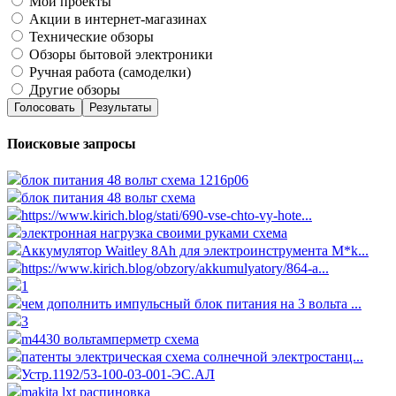
Мои проекты
Акции в интернет-магазинах
Технические обзоры
Обзоры бытовой электроники
Ручная работа (самоделки)
Другие обзоры
Голосовать
Результаты
Поисковые запросы
блок питания 48 вольт схема 1216p06
блок питания 48 вольт схема
https://www.kirich.blog/stati/690-vse-chto-vy-hote...
электронная нагрузка своими руками схема
Аккумулятор Waitley 8Ah для электроинструмента M*k...
https://www.kirich.blog/obzory/akkumulyatory/864-a...
1
чем дополнить импульсный блок питания на 3 вольта ...
3
m4430 вольтамперметр схема
патенты электрическая схема солнечной электростанц...
Устр.1192/53-100-03-001-ЭС.АЛ
makita lxt распиновка