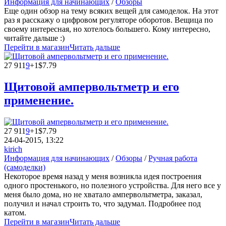
Информация для начинающих
/
Обзоры
Еще один обзор на тему всяких вещей для самоделок. На этот
раз я расскажу о цифровом регуляторе оборотов. Вещица по
своему интересная, но хотелось большего. Кому интересно,
читайте дальше :)
Перейти в магазин
Читать дальше
27 911
9
+1
$7.79
Щитовой ампервольтметр и его
применение.
27 911
9
+1
$7.79
24-04-2015, 13:22
kirich
Информация для начинающих
/
Обзоры
/
Ручная работа
(самоделки)
Некоторое время назад у меня возникла идея построения
одного простенького, но полезного устройства. Для него все у
меня было дома, но не хватало ампервольтметра, заказал,
получил и начал строить то, что задумал. Подробнее под
катом.
Перейти в магазин
Читать дальше