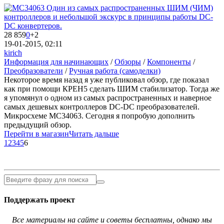
28 859
0
+2
19-01-2015, 02:11
kirich
Информация для начинающих
/
Обзоры
/
Компоненты
/
Преобразователи
/
Ручная работа (самоделки)
Некоторое время назад я уже публиковал обзор, где показал
как при помощи КРЕН5 сделать ШИМ стабилизатор. Тогда же
я упомянул о одном из самых распространенных и наверное
самых дешевых контроллеров DC-DC преобразователей.
Микросхеме МС34063. Сегодня я попробую дополнить
предыдущий обзор.
Перейти в магазин
Читать дальше
1
2
3
4
5
6
Поддержать проект
Все материалы на сайте и советы бесплатны, однако мы