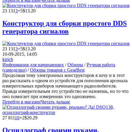
Перейти в магазин
Читать дальше
23 131
3
+5
$13.20
Конструктор для сборки простого DDS
генератора сигналов
23 131
3
+5
$13.20
10-09-2015, 14:05
kirich
Информация для начинающих
/
Обзоры
/
Ручная работа
(самоделки)
/
Обзоры товаров с GearBest
Продолжая тему электронных конструкторов я хочу и в этот
раз рассказать о одном из устройств для пополнения арсенала
измерительных приборов начинающего радиолюбителя.
Правда измерительным это устройство не назовешь, но то что
оно помогает при измерениях это однозначно.
Перейти в магазин
Читать дальше
27 811
10
+2
$20.29
Осциллограф своими руками,