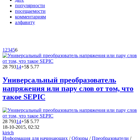
популярности
посещаемости
комментариям
алфавиту
1
2
3
4
5
6
28 793
14
+5
$ 5.77
Универсальный преобразователь
напряжения или пару слов от том, что
такое SEPIC
28 793
14
+5
$ 5.77
18-10-2015, 02:32
kirich
Информация для начинающих
/
Обзоры
/
Преобразователи
/