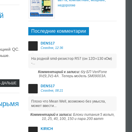
недорогие
й
Последние комментарии
DENS17
Сегодня, 12:36
нкцией QC.
ньше.
На родной smd-резистор R57 (он 12D=130 кОм)
-...
Комментарий к записи:
б/у БП VeriFone
9V(9,3V)-4A . Теперь модель SM09003A.
Ь ДАЛЬШЕ
DENS17
Сегодня, 08:21
Плохо что Mean Well, возможно без умысла,
тырьмя
может ввести...
Комментарий к записи:
Блоки питания 5 вольт,
10, 25, 40, 100, 150 и пара 200 ватт
KIRICH