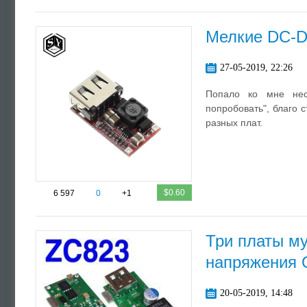
Мелкие DC-D
27-05-2019, 22:26
Попало ко мне нес
попробовать", благо 
разных плат.
$0.60
6 597
0
+1
Три платы м
напряжения 
20-05-2019, 14:48