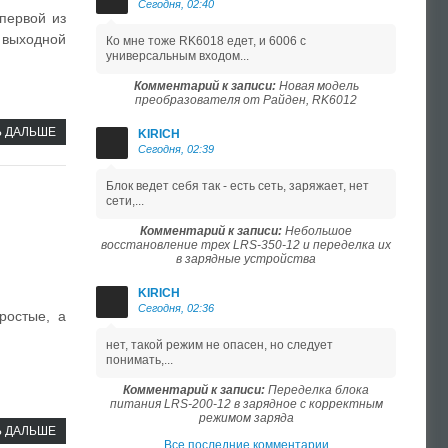
Сегодня, 02:40
первой из
 выходной
Ко мне тоже RK6018 едет, и 6006 с
универсальным входом...
Комментарий к записи:
Новая модель
преобразователя от Райден, RK6012
Ь ДАЛЬШЕ
KIRICH
Сегодня, 02:39
Блок ведет себя так - есть сеть, заряжает, нет
сети,...
Комментарий к записи:
Небольшое
восстановление трех LRS-350-12 и переделка их
в зарядные устройства
KIRICH
Сегодня, 02:36
ростые, а
нет, такой режим не опасен, но следует
понимать,...
Комментарий к записи:
Переделка блока
питания LRS-200-12 в зарядное с корректным
режимом заряда
Ь ДАЛЬШЕ
Все последние комментарии