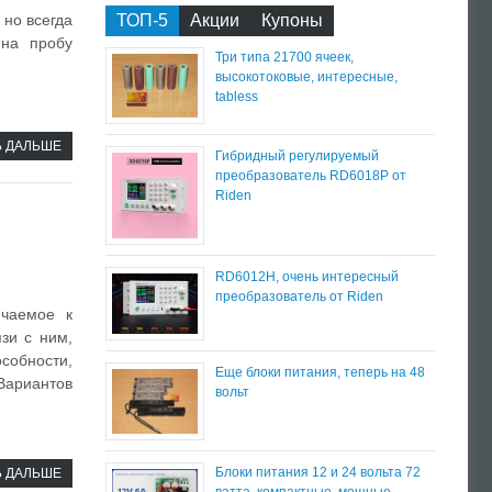
ТОП-5
Акции
Купоны
но всегда
 на пробу
Три типа 21700 ячеек,
высокотоковые, интересные,
tabless
Ь ДАЛЬШЕ
Гибридный регулируемый
преобразователь RD6018P от
Riden
RD6012H, очень интересный
преобразователь от Riden
ючаемое к
зи с ним,
собности,
Еще блоки питания, теперь на 48
Вариантов
вольт
Блоки питания 12 и 24 вольта 72
Ь ДАЛЬШЕ
ватта, компактные, мощные,