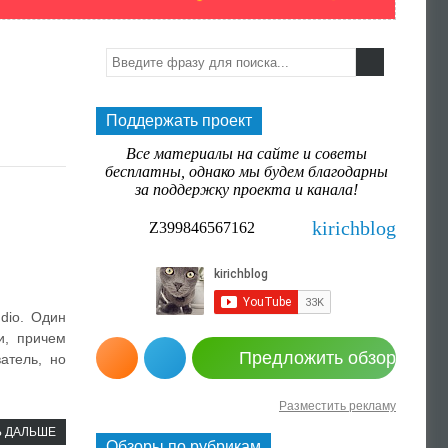
Поддержать проект
Все материалы на сайте и советы
бесплатны, однако мы будем благодарны
за поддержку проекта и канала!
kirichblog
Z399846567162
dio. Один
и, причем
Предложить обзор
атель, но
Разместить рекламу
Ь ДАЛЬШЕ
Обзоры по рубрикам