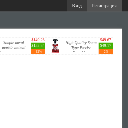
Вход
Регистрация
$149.26
$49.67
Simple metal
High Quality Screw
$132.84
$49.17
marble animal
Type Precise
-12%
-2%
horse ornamen...
Portable...