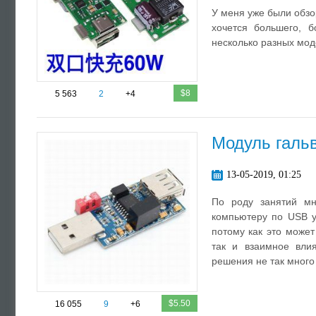
У меня уже были обзо
хочется большего, 
несколько разных моде
$8
5 563
2
+4
Модуль галь
13-05-2019, 01:25
По роду занятий мн
компьютеру по USB у
потому как это может
так и взаимное влия
решения не так много 
$5.50
16 055
9
+6