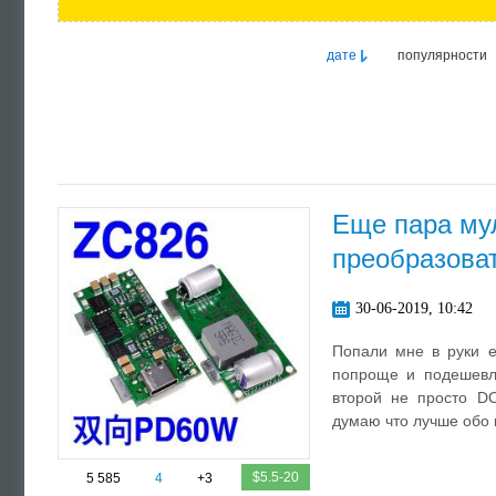
дате
популярности
Еще пара му
преобразоват
30-06-2019, 10:42
Попали мне в руки е
попроще и подешевле
второй не просто DC
думаю что лучше обо 
$5.5-20
5 585
4
+3