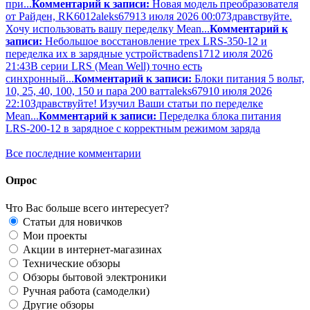
при...
Комментарий к записи:
Новая модель преобразователя
от Райден, RK6012
aleks679
13 июля 2026 00:07
Здравствуйте.
Хочу использовать вашу переделку Mean...
Комментарий к
записи:
Небольшое восстановление трех LRS-350-12 и
переделка их в зарядные устройства
dens17
12 июля 2026
21:43
В серии LRS (Mean Well) точно есть
синхронный...
Комментарий к записи:
Блоки питания 5 вольт,
10, 25, 40, 100, 150 и пара 200 ватт
aleks679
10 июля 2026
22:10
Здравствуйте! Изучил Ваши статьи по переделке
Mean...
Комментарий к записи:
Переделка блока питания
LRS-200-12 в зарядное с корректным режимом заряда
Все последние комментарии
Опрос
Что Вас больше всего интересует?
Статьи для новичков
Мои проекты
Акции в интернет-магазинах
Технические обзоры
Обзоры бытовой электроники
Ручная работа (самоделки)
Другие обзоры