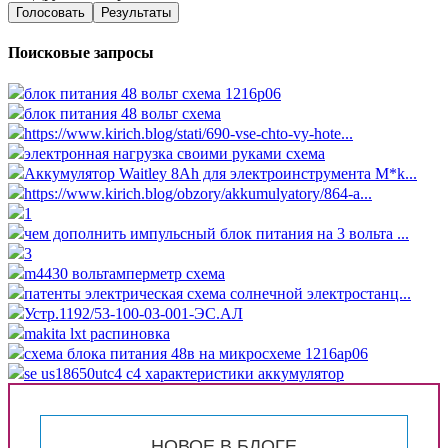
Голосовать
Результаты
Поисковые запросы
блок питания 48 вольт схема 1216p06
блок питания 48 вольт схема
https://www.kirich.blog/stati/690-vse-chto-vy-hote...
электронная нагрузка своими руками схема
Аккумулятор Waitley 8Ah для электроинструмента M*k...
https://www.kirich.blog/obzory/akkumulyatory/864-a...
1
чем дополнить импульсный блок питания на 3 вольта ...
3
m4430 вольтамперметр схема
патенты электрическая схема солнечной электростанц...
Устр.1192/53-100-03-001-ЭС.АЛ
makita lxt распиновка
схема блока питания 48в на микросхеме 1216ap06
se us18650utc4 c4 характеристики аккумулятор
НОВОЕ В БЛОГЕ