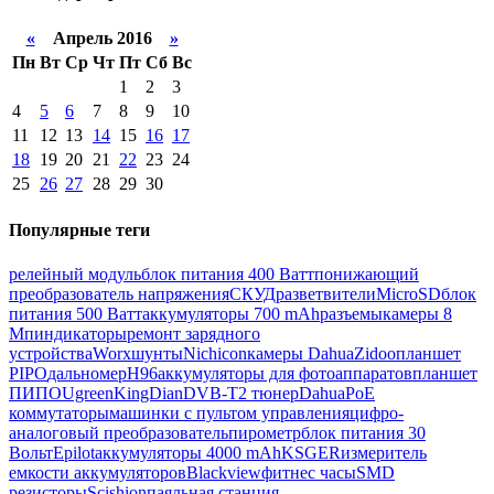
«
Апрель 2016
»
Пн
Вт
Ср
Чт
Пт
Сб
Вс
1
2
3
4
5
6
7
8
9
10
11
12
13
14
15
16
17
18
19
20
21
22
23
24
25
26
27
28
29
30
Популярные теги
релейный модуль
блок питания 400 Ватт
понижающий
преобразователь напряжения
СКУД
разветвители
MicroSD
блок
питания 500 Ватт
аккумуляторы 700 mAh
разъемы
камеры 8
Мп
индикаторы
ремонт зарядного
устройства
Worx
шунты
Nichicon
камеры Dahua
Zidoo
планшет
PIPO
дальномер
H96
аккумуляторы для фотоаппаратов
планшет
ПИПО
Ugreen
KingDian
DVB-T2 тюнер
Dahua
PoE
коммутаторы
машинки с пультом управления
цифро-
аналоговый преобразователь
пирометр
блок питания 30
Вольт
Epilot
аккумуляторы 4000 mAh
KSGER
измеритель
емкости аккумуляторов
Blackview
фитнес часы
SMD
резисторы
Scishion
паяльная станция