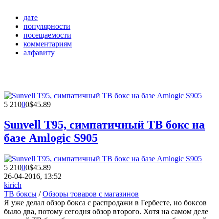
дате
популярности
посещаемости
комментариям
алфавиту
5 210
0
0
$45.89
Sunvell T95, симпатичный ТВ бокс на
базе Amlogic S905
5 210
0
0
$45.89
26-04-2016, 13:52
kirich
ТВ боксы
/
Обзоры товаров с магазинов
Я уже делал обзор бокса с распродажи в Гербесте, но боксов
было два, потому сегодня обзор второго. Хотя на самом деле