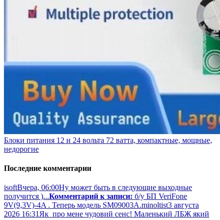
Блоки питания 12 и 24 вольта 72 ватта, компактные, мощные,
недорогие
Последние комментарии
isoft
Вчера, 06:00
Ну может быть в следующие выходные
получится )...
Комментарий к записи:
б/у БП VeriFone
9V(9,3V)-4A . Теперь модель SM09003A.
minoltist
3 августа
2026 16:31
Як про мене чудовий сенс! Маленький ЛБЖ який