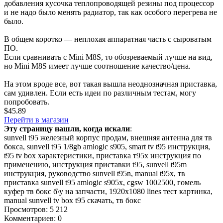
добавления кусочка теплопроводящей резины под процессор
и не надо было менять радиатор, так как особого перегрева не
было.
В общем коротко — неплохая аппаратная часть с сыроватым
ПО.
Если сравнивать с Mini M8S, то обозреваемый лучше на вид,
но Mini M8S имеет лучше соотношение качество/цена.
На этом вроде все, вот такая вышла неоднозначная приставка,
сам удивлен. Если есть идеи по различным тестам, могу
попробовать.
$45.89
Перейти в магазин
Эту страницу нашли, когда искали
:
sunvell t95 железный корпус продам
,
внешняя антенна для тв
бокса
,
sunvell t95 1/8gb amlogic s905
,
smart tv t95 инструкция
,
t95 tv box характеристики
,
приставка т95х инструкция по
применению
,
инструкция приставки t95
,
sunvell t95m
инструкция
,
руководство sunvell t95n
,
manual t95x
,
тв
приставка sunvell t95 amlogic s905x
,
cgsw 1002500
,
гомель
куфер тв бокс б\у на запчасти
,
1920x1080 lines тест картинка
,
manual sunvell tv box t95 скачать
,
тв бокс
Просмотров: 5 212
Комментариев: 0