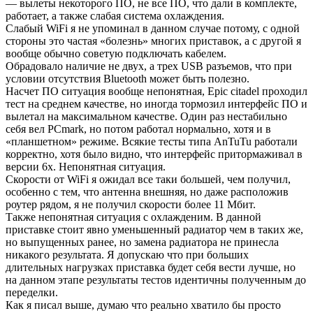
— вылеты некоторого ПО, не все ПО, что дали в комплекте,
работает, а также слабая система охлаждения.
Слабый WiFi я не упоминал в данном случае потому, с одной
стороны это частая «болезнь» многих приставок, а с другой я
вообще обычно советую подключать кабелем.
Обрадовало наличие не двух, а трех USB разъемов, что при
условии отсутствия Bluetooth может быть полезно.
Насчет ПО ситуация вообще непонятная, Epic citadel проходил
тест на среднем качестве, но иногда тормозил интерфейс ПО и
вылетал на максимальном качестве. Один раз нестабильно
себя вел PCmark, но потом работал нормально, хотя и в
«планшетном» режиме. Всякие тесты типа AnTuTu работали
корректно, хотя было видно, что интерфейс притормаживал в
версии 6х. Непонятная ситуация.
Скорости от WiFi я ожидал все таки большей, чем получил,
особенно с тем, что антенна внешняя, но даже расположив
роутер рядом, я не получил скорости более 11 Мбит.
Также непонятная ситуация с охлажденим. В данной
приставке стоит явно уменьшенный радиатор чем в таких же,
но выпущенных ранее, но замена радиатора не принесла
никакого результата. Я допускаю что при больших
длительных нагрузках приставка будет себя вести лучше, но
на данном этапе результаты тестов идентичны полученным до
переделки.
Как я писал выше, думаю что реально хватило бы просто