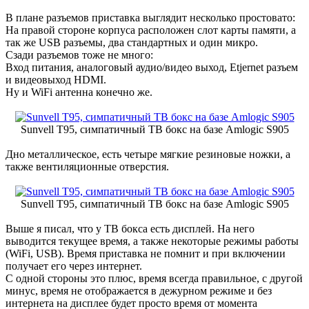
В плане разъемов приставка выглядит несколько простовато:
На правой стороне корпуса расположен слот карты памяти, а
так же USB разъемы, два стандартных и один микро.
Сзади разъемов тоже не много:
Вход питания, аналоговый аудио/видео выход, Etjernet разъем
и видеовыход HDMI.
Ну и WiFi антенна конечно же.
Sunvell T95, симпатичный ТВ бокс на базе Amlogic S905
Дно металлическое, есть четыре мягкие резиновые ножки, а
также вентиляционные отверстия.
Sunvell T95, симпатичный ТВ бокс на базе Amlogic S905
Выше я писал, что у ТВ бокса есть дисплей. На него
выводится текущее время, а также некоторые режимы работы
(WiFi, USB). Время приставка не помнит и при включении
получает его через интернет.
С одной стороны это плюс, время всегда правильное, с другой
минус, время не отображается в дежурном режиме и без
интернета на дисплее будет просто время от момента