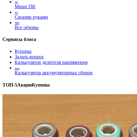
18
Мини ПК
44
Своими руками
380
Все обзоры
Сервисы блога
Купоны
Задать вопрос
Калькулятор делителя напряжения
new
Калькулятор аккумуляторных сборок
ТОП-5
Акции
Купоны