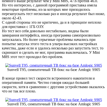
немного выше результат чем у Mini M8S, 47.6 против 46.0.
Но что интересно, с данной программой приставка имела
некоторые проблемы, из-за которых мне приходилось
перезапускать тест несколько раз и иногда результат был ниже,
около 42-43.
С одной стороны это не критично, да и в принципе неплохо
для приставки с 1ГБ ОЗУ.
Но тест вел себя довольно нестабильно, видны были
замирания интерфейса, иногда программа самопроизвольно
запускалась. Но более серьезные проблемы начались при
попытке запуска этого теста в ультра высоких настройках
качества, даже если и удалось несколько раз запустить тест, то
скриншот я сделать не мог, программа выключалась. У Mini
M8S этот тест проходил без проблем.
Sunvell T95, симпатичный ТВ бокс на базе Amlogic S905
В конце провел тест скорости встроенного накопителя и
оперативной памяти. Честно говоря ожидал большей
скорости, хотя в сравнении с другими устройствами оказалось
что не так все плохо.
Sunvell T95, симпатичный ТВ бокс на базе Amlogic S905