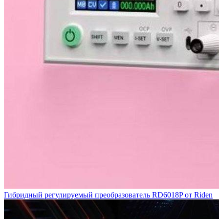
Гибридный регулируемый преобразователь RD6018P от Riden