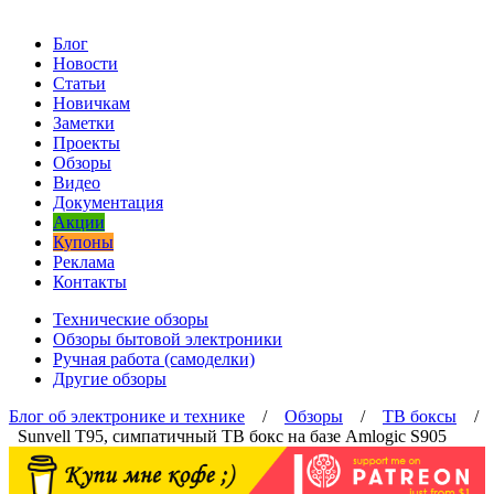
Блог
Новости
Статьи
Новичкам
Заметки
Проекты
Обзоры
Видео
Документация
Акции
Купоны
Реклама
Контакты
Технические обзоры
Обзоры бытовой электроники
Ручная работа (самоделки)
Другие обзоры
Блог об электронике и технике
/
Обзоры
/
ТВ боксы
/
Sunvell T95, симпатичный ТВ бокс на базе Amlogic S905