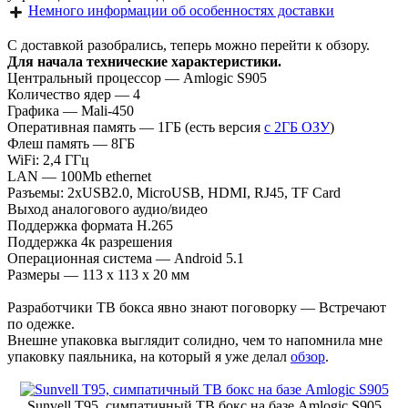
Немного информации об особенностях доставки
С доставкой разобрались, теперь можно перейти к обзору.
Для начала технические характеристики.
Центральный процессор — Amlogic S905
Количество ядер — 4
Графика — Mali-450
Оперативная память — 1ГБ (есть версия
с 2ГБ ОЗУ
)
Флеш память — 8ГБ
WiFi: 2,4 ГГц
LAN — 100Mb ethernet
Разъемы: 2хUSB2.0, MicroUSB, HDMI, RJ45, TF Card
Выход аналогового аудио/видео
Поддержка формата H.265
Поддержка 4к разрешения
Операционная система — Android 5.1
Размеры — 113 x 113 x 20 мм
Разработчики ТВ бокса явно знают поговорку — Встречают
по одежке.
Внешне упаковка выглядит солидно, чем то напомнила мне
упаковку паяльника, на который я уже делал
обзор
.
Sunvell T95, симпатичный ТВ бокс на базе Amlogic S905