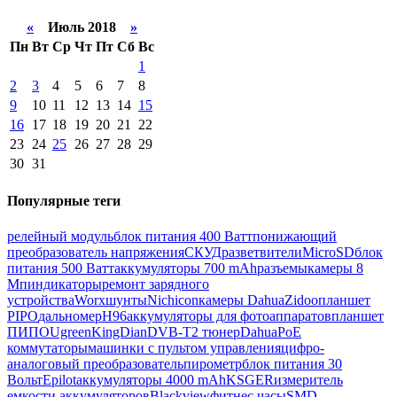
«
Июль 2018
»
Пн
Вт
Ср
Чт
Пт
Сб
Вс
1
2
3
4
5
6
7
8
9
10
11
12
13
14
15
16
17
18
19
20
21
22
23
24
25
26
27
28
29
30
31
Популярные теги
релейный модуль
блок питания 400 Ватт
понижающий
преобразователь напряжения
СКУД
разветвители
MicroSD
блок
питания 500 Ватт
аккумуляторы 700 mAh
разъемы
камеры 8
Мп
индикаторы
ремонт зарядного
устройства
Worx
шунты
Nichicon
камеры Dahua
Zidoo
планшет
PIPO
дальномер
H96
аккумуляторы для фотоаппаратов
планшет
ПИПО
Ugreen
KingDian
DVB-T2 тюнер
Dahua
PoE
коммутаторы
машинки с пультом управления
цифро-
аналоговый преобразователь
пирометр
блок питания 30
Вольт
Epilot
аккумуляторы 4000 mAh
KSGER
измеритель
емкости аккумуляторов
Blackview
фитнес часы
SMD