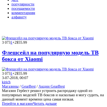
популярности
посещаемости
комментариям
алфавиту
3 073
1
+2
$55.99
Флешсейл на популярную модель ТВ
бокса от Xiaomi
3 073
1
+2
$55.99
3-07-2018, 00:07
kirich
Магазины
/
GearBest
/
Акции GearBest
Магазин Гербест решил устроить распродажу одной из
популярных моделей ТВ боксов и насколько я могу судить, на
данный момент времени цена самая низкая.
Перейти в магазин
Читать дальше