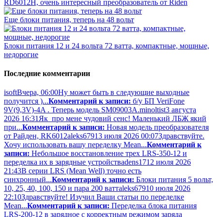
RD6012H, очень интересный преобразователь от Riden
Еще блоки питания, теперь на 48 вольт
Блоки питания 12 и 24 вольта 72 ватта, компактные, мощные,
недорогие
Последние комментарии
isoft
Вчера, 06:00
Ну может быть в следующие выходные
получится )...
Комментарий к записи:
б/у БП VeriFone
9V(9,3V)-4A . Теперь модель SM09003A.
minoltist
3 августа
2026 16:31
Як про мене чудовий сенс! Маленький ЛБЖ який
при...
Комментарий к записи:
Новая модель преобразователя
от Райден, RK6012
aleks679
13 июля 2026 00:07
Здравствуйте.
Хочу использовать вашу переделку Mean...
Комментарий к
записи:
Небольшое восстановление трех LRS-350-12 и
переделка их в зарядные устройства
dens17
12 июля 2026
21:43
В серии LRS (Mean Well) точно есть
синхронный...
Комментарий к записи:
Блоки питания 5 вольт,
10, 25, 40, 100, 150 и пара 200 ватт
aleks679
10 июля 2026
22:10
Здравствуйте! Изучил Ваши статьи по переделке
Mean...
Комментарий к записи:
Переделка блока питания
LRS-200-12 в зарядное с корректным режимом заряда