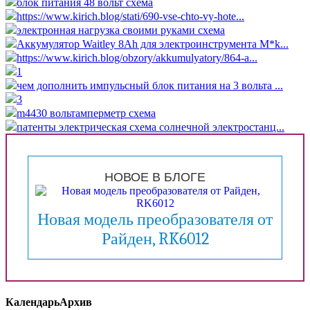
блок питания 48 вольт схема
https://www.kirich.blog/stati/690-vse-chto-vy-hote...
электронная нагрузка своими руками схема
Аккумулятор Waitley 8Ah для электроинструмента M*k...
https://www.kirich.blog/obzory/akkumulyatory/864-a...
1
чем дополнить импульсный блок питания на 3 вольта ...
3
m4430 вольтамперметр схема
патенты электрическая схема солнечной электростанц...
НОВОЕ В БЛОГЕ
Новая модель преобразователя от
Райден, RK6012
Календарь
Архив