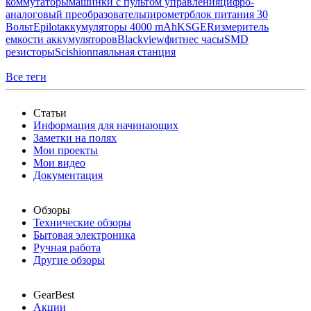
коммутаторы
машинки с пультом управления
цифро-
аналоговый преобразователь
пирометр
блок питания 30
Вольт
Epilot
аккумуляторы 4000 mAh
KSGER
измеритель
емкости аккумуляторов
Blackview
фитнес часы
SMD
резисторы
Scishion
паяльная станция
Все теги
Статьи
Информация для начинающих
Заметки на полях
Мои проекты
Мои видео
Документация
Обзоры
Технические обзоры
Бытовая электроника
Ручная работа
Другие обзоры
GearBest
Акции