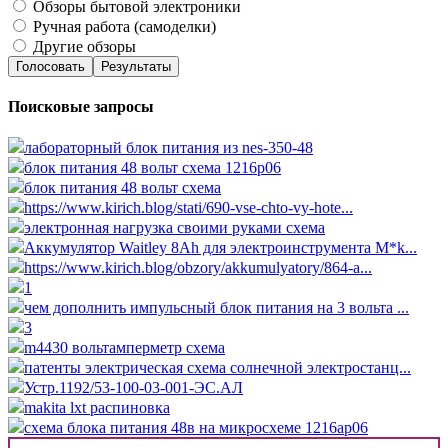
Обзоры бытовой электроники
Ручная работа (самоделки)
Другие обзоры
Голосовать
Результаты
Поисковые запросы
лабораторный блок питания из nes-350-48
блок питания 48 вольт схема 1216p06
блок питания 48 вольт схема
https://www.kirich.blog/stati/690-vse-chto-vy-hote...
электронная нагрузка своими руками схема
Аккумулятор Waitley 8Ah для электроинструмента M*k...
https://www.kirich.blog/obzory/akkumulyatory/864-a...
1
чем дополнить импульсный блок питания на 3 вольта ...
3
m4430 вольтамперметр схема
патенты электрическая схема солнечной электростанц...
Устр.1192/53-100-03-001-ЭС.АЛ
makita lxt распиновка
схема блока питания 48в на микросхеме 1216ap06