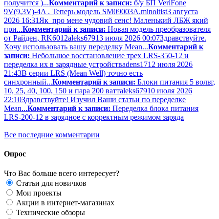
получится )...
Комментарий к записи:
б/у БП VeriFone
9V(9,3V)-4A . Теперь модель SM09003A.
minoltist
3 августа
2026 16:31
Як про мене чудовий сенс! Маленький ЛБЖ який
при...
Комментарий к записи:
Новая модель преобразователя
от Райден, RK6012
aleks679
13 июля 2026 00:07
Здравствуйте.
Хочу использовать вашу переделку Mean...
Комментарий к
записи:
Небольшое восстановление трех LRS-350-12 и
переделка их в зарядные устройства
dens17
12 июля 2026
21:43
В серии LRS (Mean Well) точно есть
синхронный...
Комментарий к записи:
Блоки питания 5 вольт,
10, 25, 40, 100, 150 и пара 200 ватт
aleks679
10 июля 2026
22:10
Здравствуйте! Изучил Ваши статьи по переделке
Mean...
Комментарий к записи:
Переделка блока питания
LRS-200-12 в зарядное с корректным режимом заряда
Все последние комментарии
Опрос
Что Вас больше всего интересует?
Статьи для новичков
Мои проекты
Акции в интернет-магазинах
Технические обзоры