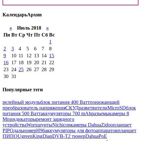
Календарь
Архив
«
Июль 2018
»
Пн
Вт
Ср
Чт
Пт
Сб
Вс
1
2
3
4
5
6
7
8
9
10
11
12
13
14
15
16
17
18
19
20
21
22
23
24
25
26
27
28
29
30
31
Популярные теги
релейный модуль
блок питания 400 Ватт
понижающий
преобразователь напряжения
СКУД
разветвители
MicroSD
блок
питания 500 Ватт
аккумуляторы 700 mAh
разъемы
камеры 8
Мп
индикаторы
ремонт зарядного
устройства
Worx
шунты
Nichicon
камеры Dahua
Zidoo
планшет
PIPO
дальномер
H96
аккумуляторы для фотоаппаратов
планшет
ПИПО
Ugreen
KingDian
DVB-T2 тюнер
Dahua
PoE