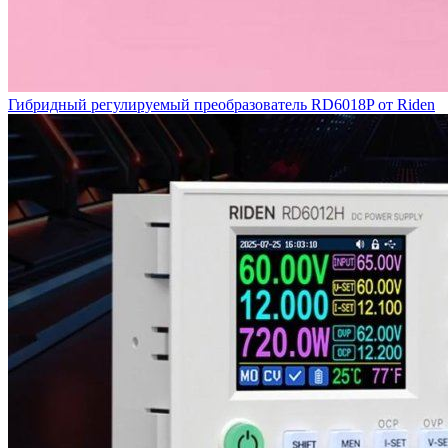
Гибридный регулируемый преобразователь RD6018P от Riden