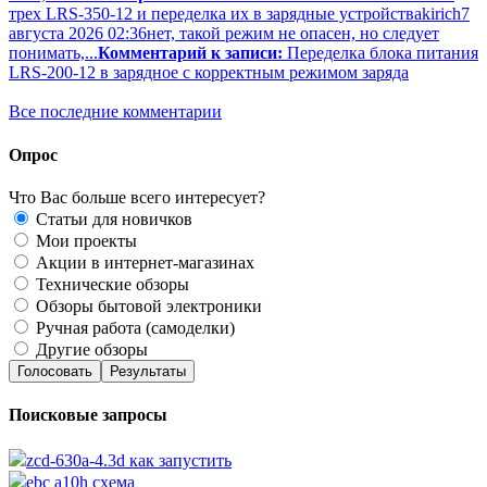
трех LRS-350-12 и переделка их в зарядные устройства
kirich
7
августа 2026 02:36
нет, такой режим не опасен, но следует
понимать,...
Комментарий к записи:
Переделка блока питания
LRS-200-12 в зарядное с корректным режимом заряда
Все последние комментарии
Опрос
Что Вас больше всего интересует?
Статьи для новичков
Мои проекты
Акции в интернет-магазинах
Технические обзоры
Обзоры бытовой электроники
Ручная работа (самоделки)
Другие обзоры
Голосовать
Результаты
Поисковые запросы
zcd-630a-4.3d как запустить
ebc a10h схема