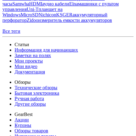
часы
Samwha
HDMI
аудио кабели
Elna
машинки с пультом
управления
Uni-T
планшет на
Windows
MicroSD
Nichicon
KSGER
аккумуляторный
перфоратор
Zidoo
измеритель емкости аккумуляторов
Все теги
Статьи
Информация для начинающих
Заметки на полях
Мои проекты
Мои видео
Документация
Обзоры
Технические обзоры
Бытовая электроника
Ручная работа
Другие обзоры
GearBest
Акции
Купоны
Обзоры товаров