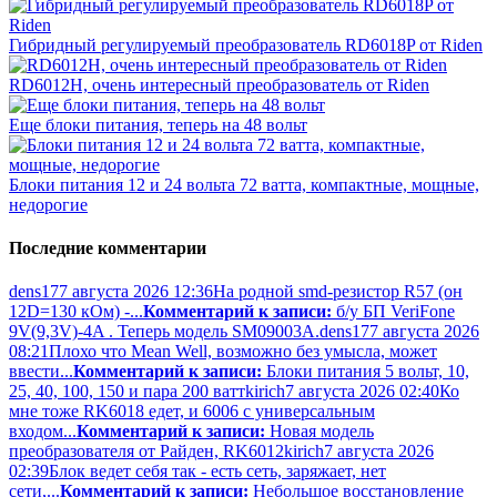
Гибридный регулируемый преобразователь RD6018P от Riden
RD6012H, очень интересный преобразователь от Riden
Еще блоки питания, теперь на 48 вольт
Блоки питания 12 и 24 вольта 72 ватта, компактные, мощные,
недорогие
Последние комментарии
dens17
7 августа 2026 12:36
На родной smd-резистор R57 (он
12D=130 кОм) -...
Комментарий к записи:
б/у БП VeriFone
9V(9,3V)-4A . Теперь модель SM09003A.
dens17
7 августа 2026
08:21
Плохо что Mean Well, возможно без умысла, может
ввести...
Комментарий к записи:
Блоки питания 5 вольт, 10,
25, 40, 100, 150 и пара 200 ватт
kirich
7 августа 2026 02:40
Ко
мне тоже RK6018 едет, и 6006 с универсальным
входом...
Комментарий к записи:
Новая модель
преобразователя от Райден, RK6012
kirich
7 августа 2026
02:39
Блок ведет себя так - есть сеть, заряжает, нет
сети,...
Комментарий к записи:
Небольшое восстановление