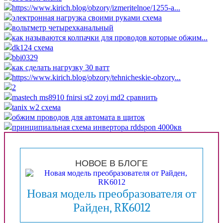
https://www.kirich.blog/obzory/izmeritelnoe/1255-a...
электронная нагрузка своими руками схема
вольтметр четырехканальный
как называются колпачки для проводов которые обжим...
dk124 схема
bbi0329
как сделать нагрузку 30 ватт
https://www.kirich.blog/obzory/tehnicheskie-obzory...
2
mastech ms8910 fnirsi st2 zoyi md2 сравнить
tanix w2 схема
обжим проводов для автомата в щиток
принципиальная схема инвертора rddspon 4000кв
НОВОЕ В БЛОГЕ
Новая модель преобразователя от
Райден, RK6012