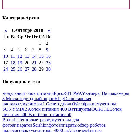
Календарь
Архив
«
Сентябрь 2018
»
Пн
Вт
Ср
Чт
Пт
Сб
Вс
1
2
3
4
5
6
7
8
9
10
11
12
13
14
15
16
17
18
19
20
21
22
23
24
25
26
27
28
29
30
Популярные теги
модульный блок питания
Epcos
SNDWAY
камеры Dahua
камеры
8 Мп
светодиодный экран
KingDian
паяльная
паста
аккумуляторы LG
светодиоды
Wechip
аккумуляторы
SONY
MIXZA
блок питания 400 Ватт
шунты
OUKITEL
блок
питания 500 Ватт
блок питания 60
Вольт
iLife
пирометр
аккумуляторы для
фотоаппаратов
Scishion
фотоаппараты
обзор роботов
пылесосов
аккумуляторы 4000 mAh
фрезер
фитнес