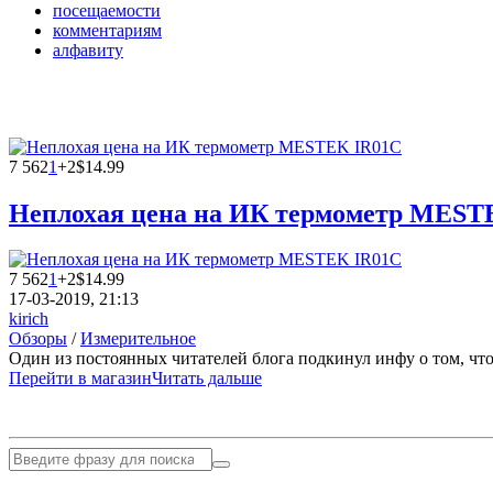
посещаемости
комментариям
алфавиту
7 562
1
+2
$14.99
Неплохая цена на ИК термометр MEST
7 562
1
+2
$14.99
17-03-2019, 21:13
kirich
Обзоры
/
Измерительное
Один из постоянных читателей блога подкинул инфу о том, что
Перейти в магазин
Читать дальше