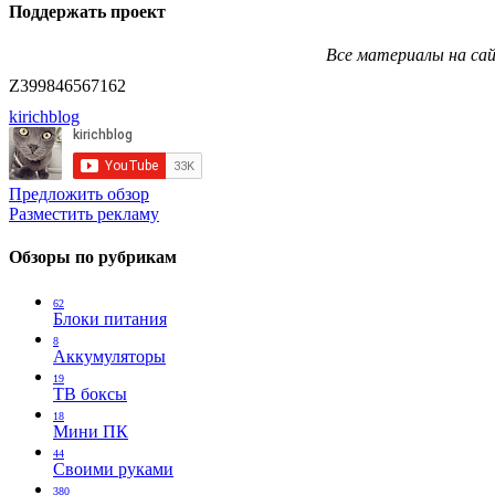
Поддержать проект
Все материалы на сай
Z399846567162
kirichblog
Предложить обзор
Разместить рекламу
Обзоры по рубрикам
62
Блоки питания
8
Аккумуляторы
19
ТВ боксы
18
Мини ПК
44
Своими руками
380