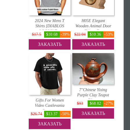
2024 New Mens T
H05E Elegant
Shirts [DIABLOS
Wooden Animal Door
LOCOS] T...
Chimes D...
$17.5
$10.68
-39%
$22.04
$10.36
-53%
ЗАКАЗАТЬ
ЗАКАЗАТЬ
7"Chinese Yixing
Purple Clay Teapot
Gifts For Women
Bles...
$93
$68.82
-27%
Video Castlevania
Games ...
ЗАКАЗАТЬ
$26.74
$13.37
-50%
ЗАКАЗАТЬ