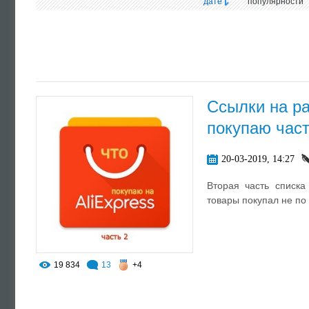
дате
популярности
Ссылки на ра
покупаю част
20-03-2019, 14:27
Вторая часть списка
товары покупал не по 
19 834
13
+4