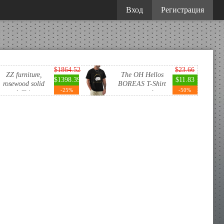
Вход
Регистрация
$1864.52
$23.66
ZZ furniture,
The OH Hellos
$1398.39
$11.83
rosewood solid
BOREAS T-Shirt
-25%
-50%
wood Chines...
custom t-sh...