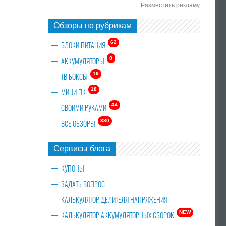
Разместить рекламу
Обзоры по рубрикам
62
БЛОКИ ПИТАНИЯ
8
АККУМУЛЯТОРЫ
19
ТВ БОКСЫ
18
МИНИ ПК
44
СВОИМИ РУКАМИ
380
ВСЕ ОБЗОРЫ
Сервисы блога
КУПОНЫ
ЗАДАТЬ ВОПРОС
КАЛЬКУЛЯТОР ДЕЛИТЕЛЯ НАПРЯЖЕНИЯ
NEW
КАЛЬКУЛЯТОР АККУМУЛЯТОРНЫХ СБОРОК