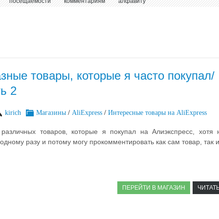
посещаемости
комментариям
алфавиту
зные товары, которые я часто покупал/
ь 2
kirich
Магазины
/
AliExpress
/
Интересные товары на AliExpress
 различных товаров, которые я покупал на Алиэкспресс, хотя 
одному разу и потому могу прокомментировать как сам товар, так и
ПЕРЕЙТИ В МАГАЗИН
ЧИТАТ