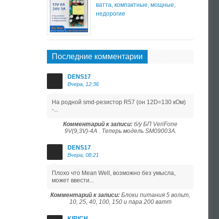
ватта, компактные, мощные,
недорогие
Последние комментарии
DENS17
Вчера, 12:36
На родной smd-резистор R57 (он 12D=130 кОм)
-...
Комментарий к записи:
б/у БП VeriFone
9V(9,3V)-4A . Теперь модель SM09003A.
DENS17
Вчера, 08:21
Плохо что Mean Well, возможно без умысла,
может ввести...
Комментарий к записи:
Блоки питания 5 вольт,
10, 25, 40, 100, 150 и пара 200 ватт
KIRICH