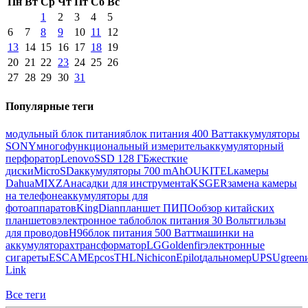
Пн
Вт
Ср
Чт
Пт
Сб
Вс
1
2
3
4
5
6
7
8
9
10
11
12
13
14
15
16
17
18
19
20
21
22
23
24
25
26
27
28
29
30
31
Популярные теги
модульный блок питания
блок питания 400 Ватт
аккумуляторы
SONY
многофункциональный измеритель
аккумуляторный
перфоратор
Lenovo
SSD 128 ГБ
жесткие
диски
MicroSD
аккумуляторы 700 mAh
OUKITEL
камеры
Dahua
MIXZA
насадки для инструмента
KSGER
замена камеры
на телефоне
аккумуляторы для
фотоаппаратов
KingDian
планшет ПИПО
обзор китайских
планшетов
электронное табло
блок питания 30 Вольт
гильзы
для проводов
H96
блок питания 500 Ватт
машинки на
аккумуляторах
трансформатор
LG
Goldenfir
электронные
сигареты
ESCAM
Epcos
THL
Nichicon
Epilot
дальномер
UPS
Ugreen
Link
Все теги