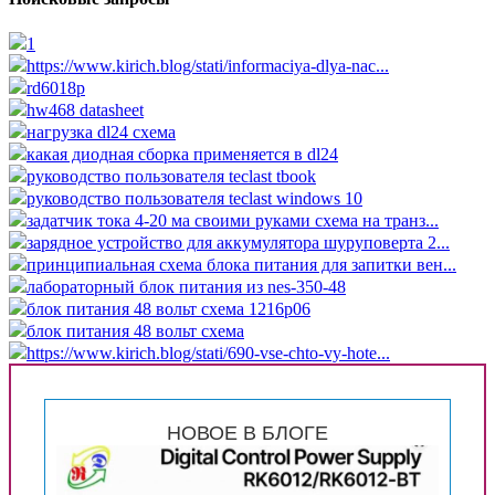
1
https://www.kirich.blog/stati/informaciya-dlya-nac...
rd6018p
hw468 datasheet
нагрузка dl24 схема
какая диодная сборка применяется в dl24
руководство пользователя teclast tbook
руководство пользователя teclast windows 10
задатчик тока 4-20 ма своими руками схема на транз...
зарядное устройство для аккумулятора шуруповерта 2...
принципиальная схема блока питания для запитки вен...
лабораторный блок питания из nes-350-48
блок питания 48 вольт схема 1216p06
блок питания 48 вольт схема
https://www.kirich.blog/stati/690-vse-chto-vy-hote...
НОВОЕ В БЛОГЕ