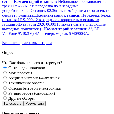
сети,...
Комментарий к записи:
Небольшое восстановление
трех LRS-350-12 и переделка их в зарядные
устройства
kirich
Сегодня, 02:36
нет, такой режим не опасен, но
следует понимать,...
Комментарий к записи:
Переделка блока
питания LRS-200-12 в зарядное с корректным режимом
заряда
isoft
5 августа 2026 06:00
Ну может быть в следующие
выходные получится )...
Комментарий к записи:
б/у БП
VeriFone 9V(9,3V)-4A . Теперь модель SM09003A.
Все последние комментарии
Опрос
Что Вас больше всего интересует?
Статьи для новичков
Мои проекты
Акции в интернет-магазинах
Технические обзоры
Обзоры бытовой электроники
Ручная работа (самоделки)
Другие обзоры
Голосовать
Результаты
Поисковые запросы