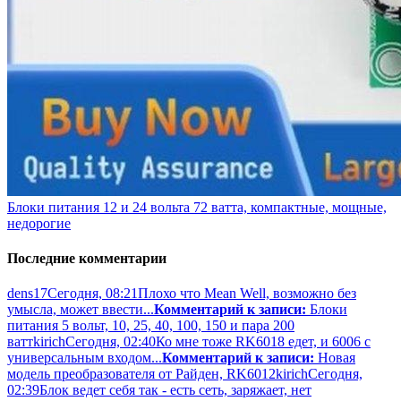
Блоки питания 12 и 24 вольта 72 ватта, компактные, мощные,
недорогие
Последние комментарии
dens17
Сегодня, 08:21
Плохо что Mean Well, возможно без
умысла, может ввести...
Комментарий к записи:
Блоки
питания 5 вольт, 10, 25, 40, 100, 150 и пара 200
ватт
kirich
Сегодня, 02:40
Ко мне тоже RK6018 едет, и 6006 с
универсальным входом...
Комментарий к записи:
Новая
модель преобразователя от Райден, RK6012
kirich
Сегодня,
02:39
Блок ведет себя так - есть сеть, заряжает, нет