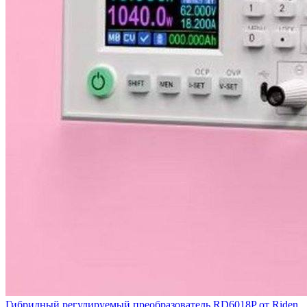
Гибридный регулируемый преобразователь RD6018P от Riden