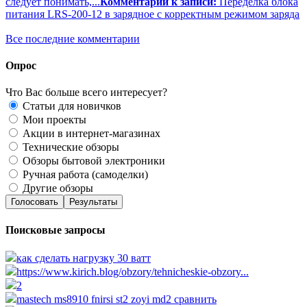
следует понимать,...
Комментарий к записи:
Переделка блока
питания LRS-200-12 в зарядное с корректным режимом заряда
Все последние комментарии
Опрос
Что Вас больше всего интересует?
Статьи для новичков
Мои проекты
Акции в интернет-магазинах
Технические обзоры
Обзоры бытовой электроники
Ручная работа (самоделки)
Другие обзоры
Голосовать
Результаты
Поисковые запросы
как сделать нагрузку 30 ватт
https://www.kirich.blog/obzory/tehnicheskie-obzory...
2
mastech ms8910 fnirsi st2 zoyi md2 сравнить