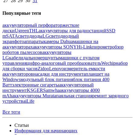
27
28
29
30
31
Популярные теги
аккумуляторный перфоратор
жесткие
диски
Ugreen
THL
аккумуляторы для радиостанций
SSD
mSATA
светодиоды
LG
светодиодный
экран
фотоаппараты
камеры Dahua
машинки на
аккумуляторах
аккумуляторы SONY
Hi-Link
пирометр
обзор
роботов пылесосов
аккумуляторы
LG
кабели
дальномер
шунты
машинки с пультом
управления
цифро-аналоговый преобразователь
Wechip
набор
для сборки часов
Zidoo
Lenovo
измеритель емкости
аккумуляторов
насадки для инструмента
планшет на
Windows
модульный блок питания
блок питания 400
Ватт
электронные сигареты
аккумуляторный
инструмент
KSGER
Samwha
аккумуляторы 4000
mAh
аккумуляторы Murata
паяльная станция
ремонт зарядного
устройства
iLife
Все теги
Статьи
Информация для начинающих