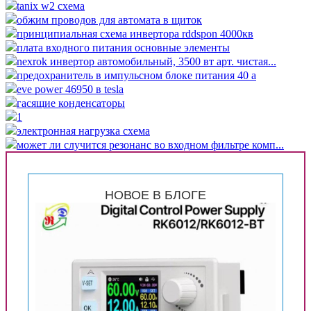
tanix w2 схема
обжим проводов для автомата в щиток
принципиальная схема инвертора rddspon 4000кв
плата входного питания основные элементы
nexrok инвертор автомобильный, 3500 вт арт. чистая...
предохранитель в импульсном блоке питания 40 а
eve power 46950 в tesla
гасящие конденсаторы
1
электронная нагрузка схема
может ли случится резонанс во входном фильтре комп...
НОВОЕ В БЛОГЕ