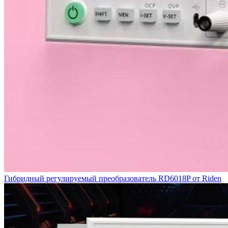
Гибридный регулируемый преобразователь RD6018P от Riden