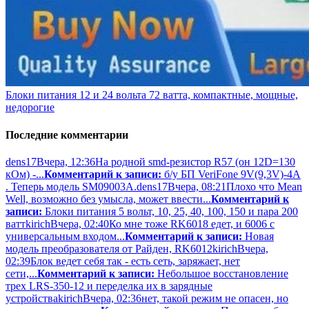
Блоки питания 12 и 24 вольта 72 ватта, компактные, мощные,
недорогие
Последние комментарии
dens17
Вчера, 12:36
На родной smd-резистор R57 (он 12D=130
кОм) -...
Комментарий к записи:
б/у БП VeriFone 9V(9,3V)-4A
. Теперь модель SM09003A.
dens17
Вчера, 08:21
Плохо что Mean
Well, возможно без умысла, может ввести...
Комментарий к
записи:
Блоки питания 5 вольт, 10, 25, 40, 100, 150 и пара 200
ватт
kirich
Вчера, 02:40
Ко мне тоже RK6018 едет, и 6006 с
универсальным входом...
Комментарий к записи:
Новая
модель преобразователя от Райден, RK6012
kirich
Вчера,
02:39
Блок ведет себя так - есть сеть, заряжает, нет
сети,...
Комментарий к записи:
Небольшое восстановление
трех LRS-350-12 и переделка их в зарядные
устройства
kirich
Вчера, 02:36
нет, такой режим не опасен, но