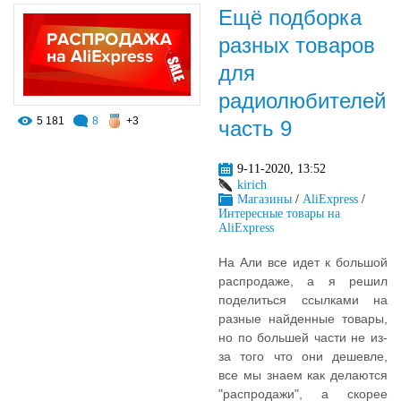
Ещё подборка
разных товаров
для
радиолюбителей,
5 181
8
+3
часть 9
9-11-2020, 13:52
kirich
Магазины
/
AliExpress
/
Интересные товары на
AliExpress
На Али все идет к большой
распродаже, а я решил
поделиться ссылками на
разные найденные товары,
но по большей части не из-
за того что они дешевле,
все мы знаем как делаются
"распродажи", а скорее