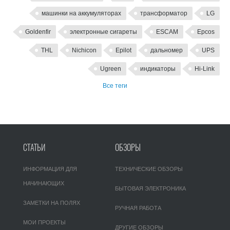
машинки на аккумуляторах
трансформатор
LG
Goldenfir
электронные сигареты
ESCAM
Epcos
THL
Nichicon
Epilot
дальномер
UPS
Ugreen
индикаторы
Hi-Link
Все теги
СТАТЬИ
ОБЗОРЫ
ИНФОРМАЦИЯ ДЛЯ
ТЕХНИЧЕСКИЕ ОБЗОРЫ
НАЧИНАЮЩИХ
БЫТОВАЯ ЭЛЕКТРОНИКА
ЗАМЕТКИ НА ПОЛЯХ
РУЧНАЯ РАБОТА
МОИ ПРОЕКТЫ
ДРУГИЕ ОБЗОРЫ