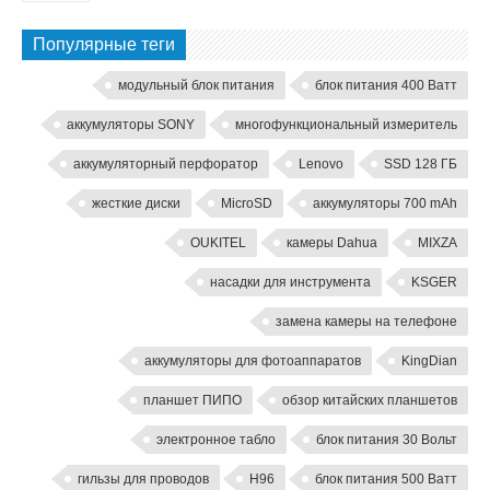
Популярные теги
модульный блок питания
блок питания 400 Ватт
аккумуляторы SONY
многофункциональный измеритель
аккумуляторный перфоратор
Lenovo
SSD 128 ГБ
жесткие диски
MicroSD
аккумуляторы 700 mAh
OUKITEL
камеры Dahua
MIXZA
насадки для инструмента
KSGER
замена камеры на телефоне
аккумуляторы для фотоаппаратов
KingDian
планшет ПИПО
обзор китайских планшетов
электронное табло
блок питания 30 Вольт
гильзы для проводов
H96
блок питания 500 Ватт