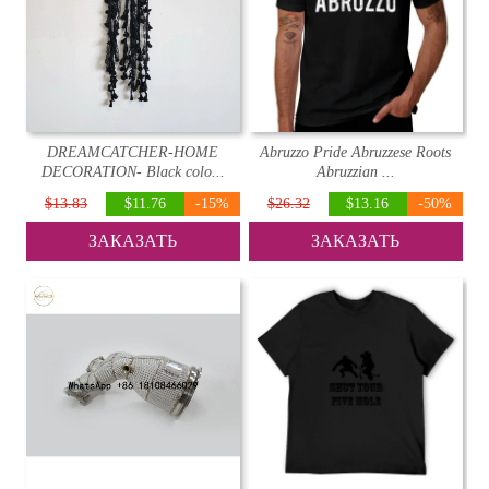
DREAMCATCHER-HOME
Abruzzo Pride Abruzzese Roots
DECORATION- Black colo...
Abruzzian ...
$13.83
$11.76
-15%
$26.32
$13.16
-50%
ЗАКАЗАТЬ
ЗАКАЗАТЬ