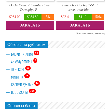
Ouchi Exhaust Stainless Steel
Funny Ice Hockey T-Shirt
Downpipe F...
street wear bla...
$984.02
$934.82
-5%
$22.4
$11.2
-50%
ЗАКАЗАТЬ
ЗАКАЗАТЬ
Разместить рекламу
Обзоры по рубрикам
62
БЛОКИ ПИТАНИЯ
8
АККУМУЛЯТОРЫ
19
ТВ БОКСЫ
18
МИНИ ПК
44
СВОИМИ РУКАМИ
380
ВСЕ ОБЗОРЫ
Сервисы блога