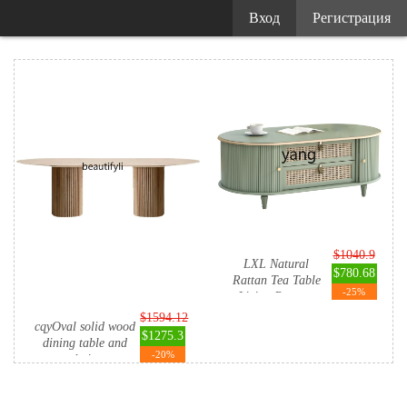
Вход
Регистрация
$1040.9
LXL Natural
$780.68
Rattan Tea Table
-25%
Living Room...
$1594.12
cqyOval solid wood
$1275.3
dining table and
-20%
chai...