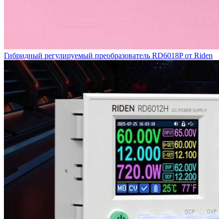
Гибридный регулируемый преобразователь RD6018P от Riden