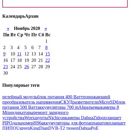
Календарь
Архив
«
Ноябрь 2020
»
Пн
Вт
Ср
Чт
Пт
Сб
Вс
1
2
3
4
5
6
7
8
9
10
11
12
13
14
15
16
17
18
19
20
21
22
23
24
25
26
27
28
29
30
Популярные теги
релейный модуль
блок питания 400 Ватт
понижающий
преобразователь напряжения
СКУД
разветвители
MicroSD
блок
питания 500 Ватт
аккумуляторы 700 mAh
разъемы
камеры 8
Мп
индикаторы
ремонт зарядного
устройства
Worx
шунты
Nichicon
камеры Dahua
Zidoo
планшет
PIPO
дальномер
H96
аккумуляторы для фотоаппаратов
планшет
ПИПО
Ugreen
KingDian
DVB-T2 тюнер
Dahua
PoE