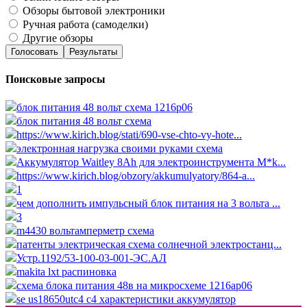
Обзоры бытовой электроники
Ручная работа (самоделки)
Другие обзоры
Голосовать
Результаты
Поисковые запросы
блок питания 48 вольт схема 1216p06
блок питания 48 вольт схема
https://www.kirich.blog/stati/690-vse-chto-vy-hote...
электронная нагрузка своими руками схема
Аккумулятор Waitley 8Ah для электроинструмента M*k...
https://www.kirich.blog/obzory/akkumulyatory/864-a...
1
чем дополнить импульсный блок питания на 3 вольта ...
3
m4430 вольтамперметр схема
патенты электрическая схема солнечной электростанц...
Устр.1192/53-100-03-001-ЭС.АЛ
makita lxt распиновка
схема блока питания 48в на микросхеме 1216ap06
se us18650utc4 c4 характеристики аккумулятор