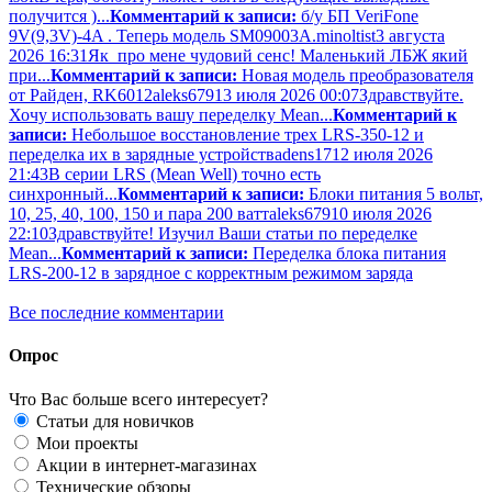
получится )...
Комментарий к записи:
б/у БП VeriFone
9V(9,3V)-4A . Теперь модель SM09003A.
minoltist
3 августа
2026 16:31
Як про мене чудовий сенс! Маленький ЛБЖ який
при...
Комментарий к записи:
Новая модель преобразователя
от Райден, RK6012
aleks679
13 июля 2026 00:07
Здравствуйте.
Хочу использовать вашу переделку Mean...
Комментарий к
записи:
Небольшое восстановление трех LRS-350-12 и
переделка их в зарядные устройства
dens17
12 июля 2026
21:43
В серии LRS (Mean Well) точно есть
синхронный...
Комментарий к записи:
Блоки питания 5 вольт,
10, 25, 40, 100, 150 и пара 200 ватт
aleks679
10 июля 2026
22:10
Здравствуйте! Изучил Ваши статьи по переделке
Mean...
Комментарий к записи:
Переделка блока питания
LRS-200-12 в зарядное с корректным режимом заряда
Все последние комментарии
Опрос
Что Вас больше всего интересует?
Статьи для новичков
Мои проекты
Акции в интернет-магазинах
Технические обзоры