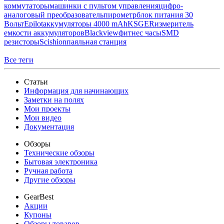
коммутаторы
машинки с пультом управления
цифро-
аналоговый преобразователь
пирометр
блок питания 30
Вольт
Epilot
аккумуляторы 4000 mAh
KSGER
измеритель
емкости аккумуляторов
Blackview
фитнес часы
SMD
резисторы
Scishion
паяльная станция
Все теги
Статьи
Информация для начинающих
Заметки на полях
Мои проекты
Мои видео
Документация
Обзоры
Технические обзоры
Бытовая электроника
Ручная работа
Другие обзоры
GearBest
Акции
Купоны
Обзоры товаров