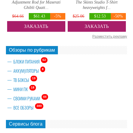
Adjustment Rod for Maserati
The Skints Studio T-Shirt
Ghibli Quatt...
heavyweights f...
$64.66
$61.43
-5%
$25.06
$12.53
-50%
ЗАКАЗАТЬ
ЗАКАЗАТЬ
Разместить рекламу
Обзоры по рубрикам
62
БЛОКИ ПИТАНИЯ
8
АККУМУЛЯТОРЫ
19
ТВ БОКСЫ
18
МИНИ ПК
44
СВОИМИ РУКАМИ
380
ВСЕ ОБЗОРЫ
Сервисы блога