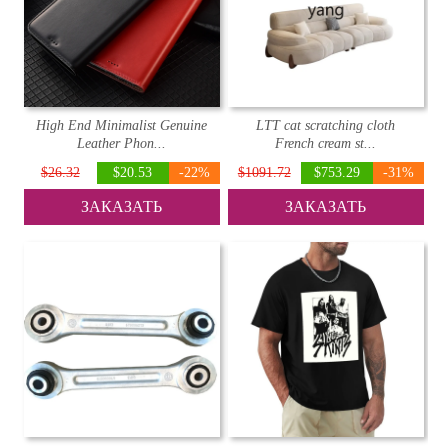
High End Minimalist Genuine
LTT cat scratching cloth
Leather Phon...
French cream st...
$26.32
$20.53
-22%
$1091.72
$753.29
-31%
ЗАКАЗАТЬ
ЗАКАЗАТЬ