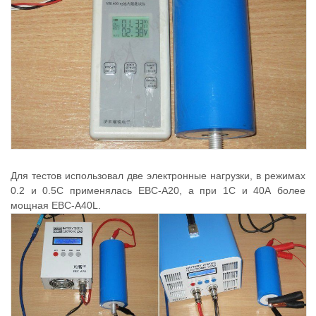
Для тестов использовал две электронные нагрузки, в режимах
0.2 и 0.5С применялась EBC-A20, а при 1С и 40А более
мощная EBC-A40L.