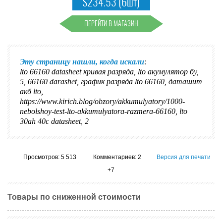
$234.53 (6шт)
ПЕРЕЙТИ В МАГАЗИН
Эту страницу нашли, когда искали
:
lto 66160 datasheet кривая разряда
,
lto акумулятор бу
,
5
,
66160 darashet
,
график разряда lto 66160
,
даташит
акб lto
,
https://www.kirich.blog/obzory/akkumulyatory/1000-
nebolshoy-test-lto-akkumulyatora-razmera-66160
,
lto
30ah 40c datasheet
,
2
Просмотров: 5 513
Комментариев: 2
Версия для печати
+7
Товары по сниженной стоимости