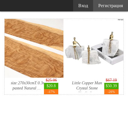
Вход
Регистрация
$25.06
$67.19
size:270x30cmT:0.3mmHand-
Little Copper Man
$20.8
$50.39
pasted Natural ...
Crystal Stone
-17%
-26%
Nordic L...