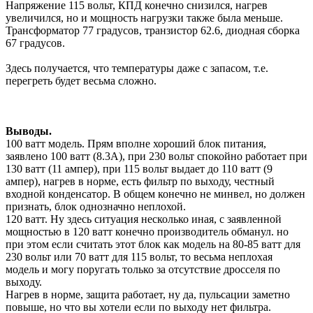
Напряжение 115 вольт, КПД конечно снизился, нагрев
увеличился, но и мощность нагрузки также была меньше.
Трансформатор 77 градусов, транзистор 62.6, диодная сборка
67 градусов.
Здесь получается, что температуры даже с запасом, т.е.
перегреть будет весьма сложно.
Выводы.
100 ватт модель. Прям вполне хороший блок питания,
заявлено 100 ватт (8.3А), при 230 вольт спокойно работает при
130 ватт (11 ампер), при 115 вольт выдает до 110 ватт (9
ампер), нагрев в норме, есть фильтр по выходу, честный
входной конденсатор. В общем конечно не минвел, но должен
признать, блок однозначно неплохой.
120 ватт. Ну здесь ситуация несколько иная, с заявленной
мощностью в 120 ватт конечно производитель обманул. но
при этом если считать этот блок как модель на 80-85 ватт для
230 вольт или 70 ватт для 115 вольт, то весьма неплохая
модель и могу поругать только за отсутствие дросселя по
выходу.
Нагрев в норме, защита работает, ну да, пульсации заметно
повыше, но что вы хотели если по выходу нет фильтра.