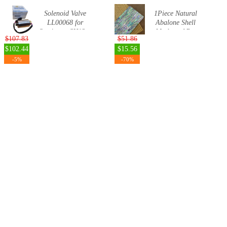
Solenoid Valve
1Piece Natural
LL00068 for
Abalone Shell
Sumitomo SH12...
Mother of P...
$107.83
$51.86
$102.44
$15.56
-5%
-70%