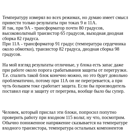
Температуру измерял во всех режимах, но думаю имеет смысл
привести только результаты при токах 9 и 11А.
И так, при 9А - трансформатор почти 80 градусов,
высоковольтный транзистор 65 градусов, выходная диодная
сборка 82 градуса.
При 11А - трансформатор 91 градус (температура сердечника
около обмотки), транзистор 82 градуса, диодная сборка 98
градусов.
На мой взгляд результаты отличные, у блока есть запас даже
при работе около порога срабатывания защиты от перегрузки.
Т.е. спалить такой блок конечно можно, но это будет довольно
проблематично, потому при 11А он не перегревается, а при
чуть большем токе сработает защита. Если бы производитель
поставил еще и защиту от перегрева, вообще было бы супер.
Человек, который прислал эти блоки, попросил попутно
проверить работу при входном 115 вольт, ну что, посмотрим.
Обычно пониженное напряжение сказывается на температуре
входного транзистора, температура остальных компонентов