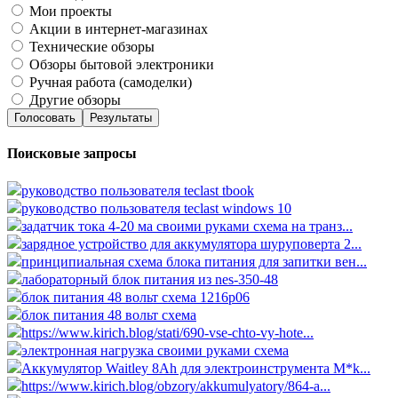
Мои проекты
Акции в интернет-магазинах
Технические обзоры
Обзоры бытовой электроники
Ручная работа (самоделки)
Другие обзоры
Голосовать
Результаты
Поисковые запросы
руководство пользователя teclast tbook
руководство пользователя teclast windows 10
задатчик тока 4-20 ма своими руками схема на транз...
зарядное устройство для аккумулятора шуруповерта 2...
принципиальная схема блока питания для запитки вен...
лабораторный блок питания из nes-350-48
блок питания 48 вольт схема 1216p06
блок питания 48 вольт схема
https://www.kirich.blog/stati/690-vse-chto-vy-hote...
электронная нагрузка своими руками схема
Аккумулятор Waitley 8Ah для электроинструмента M*k...
https://www.kirich.blog/obzory/akkumulyatory/864-a...