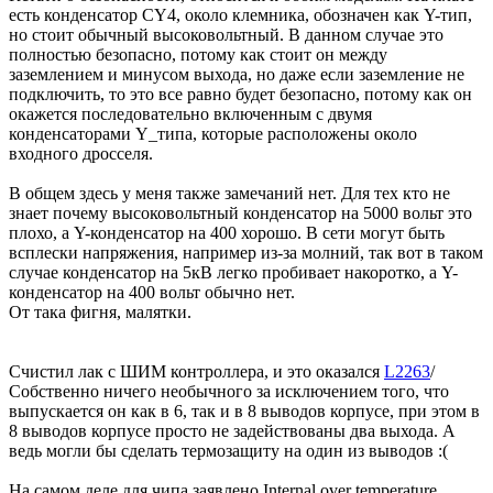
есть конденсатор CY4, около клемника, обозначен как Y-тип,
но стоит обычный высоковольтный. В данном случае это
полностью безопасно, потому как стоит он между
заземлением и минусом выхода, но даже если заземление не
подключить, то это все равно будет безопасно, потому как он
окажется последовательно включенным с двумя
конденсаторами Y_типа, которые расположены около
входного дросселя.
В общем здесь у меня также замечаний нет. Для тех кто не
знает почему высоковольтный конденсатор на 5000 вольт это
плохо, а Y-конденсатор на 400 хорошо. В сети могут быть
всплески напряжения, например из-за молний, так вот в таком
случае конденсатор на 5кВ легко пробивает накоротко, а Y-
конденсатор на 400 вольт обычно нет.
От така фигня, малятки.
Счистил лак с ШИМ контроллера, и это оказался
L2263
/
Собственно ничего необычного за исключением того, что
выпускается он как в 6, так и в 8 выводов корпусе, при этом в
8 выводов корпусе просто не задействованы два выхода. А
ведь могли бы сделать термозащиту на один из выводов :(
На самом деле для чипа заявлено Internal over temperature