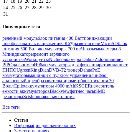
17
18
19
20
21
22
23
24
25
26
27
28
29
30
31
Популярные теги
релейный модуль
блок питания 400 Ватт
понижающий
преобразователь напряжения
СКУД
разветвители
MicroSD
блок
питания 500 Ватт
аккумуляторы 700 mAh
разъемы
камеры 8
Мп
индикаторы
ремонт зарядного
устройства
Worx
шунты
Nichicon
камеры Dahua
Zidoo
планшет
PIPO
дальномер
H96
аккумуляторы для фотоаппаратов
планшет
ПИПО
Ugreen
KingDian
DVB-T2 тюнер
Dahua
PoE
коммутаторы
машинки с пультом управления
цифро-
аналоговый преобразователь
пирометр
блок питания 30
Вольт
Epilot
аккумуляторы 4000 mAh
KSGER
измеритель
емкости аккумуляторов
Blackview
фитнес часы
SMD
резисторы
Scishion
паяльная станция
Все теги
Статьи
Информация для начинающих
Заметки на полях