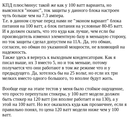
КПД плюс/минус такой же как у 100 ватт варианта, но
выяснился "нюанс", ток защиты у данного блока настроен
чуть больше чем на 7.3 ампера.
Т.е. в данном случае перед нами не "эконом вариант" блока
питания на 100 ватт, а блок питания на условные 80-85 ватт.
И я должен сказать, что это куда как лучше, чем если бы
производитель изменил элементную базу в меньшую сторону,
но ток защиты сделал допустим на 11А. Да, это обман,
согласен, но обман по указанной мощности, не влияющий на
надежность.
Также здесь я вернусь к выходным конденсаторам. Как я
писал выше, их 3 вместо 5, но и ток меньше, потому
получается что они работают в том же режиме что и у
предыдущего. Да, хотелось бы на 25 вольт, но если их три
мелких вместо одного большого, то вполне будут жить.
Вообще еще на этапе тестов у меня было стойкое ощущение,
что просто перепутали стикеры, у 100 ватт модели должен
быть стикер на 120 ватт (он вполне работает и на 130), а у
этой на 100 ватт. Но все оказалось куда как прозаичнее, если я
правильно понял, то цена 120 ватт модели ниже чем у 100
ватт.