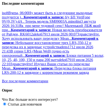
Последние комментарии
isoft
Вчера, 06:00
Ну может быть в следующие выходные
получится )...
Комментарий к записи:
б/у БП VeriFone
9V(9,3V)-4A . Теперь модель SM09003A.
minoltist
3 августа
2026 16:31
Як про мене чудовий сенс! Маленький ЛБЖ який
при...
Комментарий к записи:
Новая модель преобразователя
от Райден, RK6012
aleks679
13 июля 2026 00:07
Здравствуйте.
Хочу использовать вашу переделку Mean...
Комментарий к
записи:
Небольшое восстановление трех LRS-350-12 и
переделка их в зарядные устройства
dens17
12 июля 2026
21:43
В серии LRS (Mean Well) точно есть
синхронный...
Комментарий к записи:
Блоки питания 5 вольт,
10, 25, 40, 100, 150 и пара 200 ватт
aleks679
10 июля 2026
22:10
Здравствуйте! Изучил Ваши статьи по переделке
Mean...
Комментарий к записи:
Переделка блока питания
LRS-200-12 в зарядное с корректным режимом заряда
Все последние комментарии
Опрос
Что Вас больше всего интересует?
Статьи для новичков