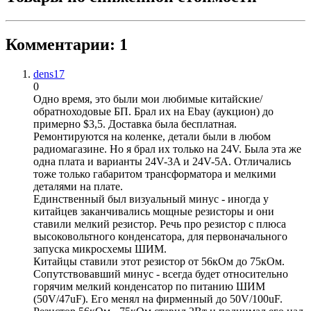
Комментарии: 1
dens17
0
Одно время, это были мои любимые китайские/
обратноходовые БП. Брал их на Ebay (аукцион) до
примерно $3,5. Доставка была бесплатная.
Ремонтируются на коленке, детали были в любом
радиомагазине. Но я брал их только на 24V. Была эта же
одна плата и варианты 24V-3A и 24V-5A. Отличались
тоже только габаритом трансформатора и мелкими
деталями на плате.
Единственный был визуальный минус - иногда у
китайцев заканчивались мощные резисторы и они
ставили мелкий резистор. Речь про резистор с плюса
высоковольтного конденсатора, для первоначального
запуска микросхемы ШИМ.
Китайцы ставили этот резистор от 56кОм до 75кОм.
Сопутствовавший минус - всегда будет относительно
горячим мелкий конденсатор по питанию ШИМ
(50V/47uF). Его менял на фирменный до 50V/100uF.