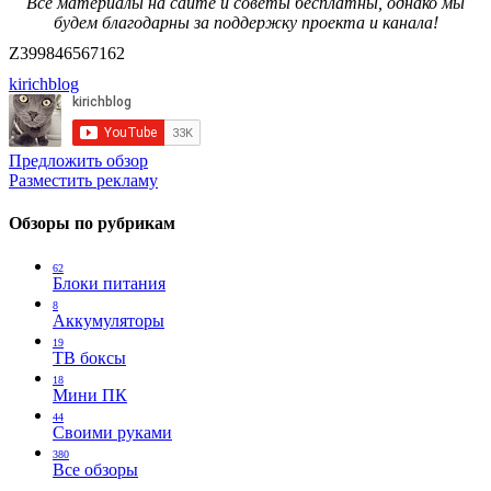
Все материалы на сайте и советы бесплатны, однако мы
будем благодарны за поддержку проекта и канала!
Z399846567162
kirichblog
Предложить обзор
Разместить рекламу
Обзоры по рубрикам
62
Блоки питания
8
Аккумуляторы
19
ТВ боксы
18
Мини ПК
44
Своими руками
380
Все обзоры