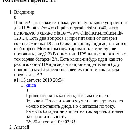
Владимир
0
Привет! Подскажите. пожалуйста, есть такое устройство
для UPS https://www.chipdip.ru/product/dr-ups40, я его
использую в связке с https://www.chipdip.ru/product/ndr-
120-24. Есть два вопроса 1) при питании от батареи
горит лампочка DC на блоке питания, видимо, питается
от батареи. Можно эксплуатировать так или лучше
поставить диод? 2) В описании UPS написано, что макс
ток заряда батареи 2А. Есть какие-нибудь идеи как это
реализовано? НАпример, что произойдет если я буду
пользоваться батареей большей емкости и ток заряда
превысит 2А?
#1: 13 августа 2019 20:54
kirich
0
Проще оставить как есть, ток там не очень
большой. Но если хочется уменьшить до нуля, то
можно поставить диод. но с запасом по току.
Емкость батареи не влияет на ток заряда, а только
на его длительность.
#2: 20 августа 2019 02:33
Андрей