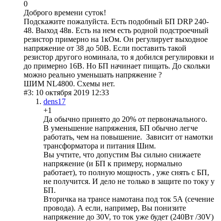
0
Доброго времени суток!
Подскажите пожалуйста. Есть подобный БП DRP 240-
48. Выход 48в. Есть на нем есть родной подстроечный
резистор примерно на 1кОм. Он регулирует выходное
напряжение от 38 до 50В. Если поставить такой
резистор другого номинала, то я добился регулировки и
до примерно 16В. Но БП начинает пищать. До скольки
можно реально уменьшать напряжение ?
ШИМ NL4800. Схемы нет.
#3: 10 октября 2019 12:33
dens17
+1
Да обычно принято до 20% от первоначального.
В уменьшение напряжения, БП обычно легче
работать, чем на повышение. Зависит от намотки
трансформатора и питания Шим.
Вы учтите, что допустим Вы сильно снижаете
напряжение (и БП к примеру, нормально
работает), то полную мощность , уже снять с БП,
не получится. И дело не только в защите по току у
БП.
Вторичка на трансе намотана под ток 5А (сечение
провода). А если, например, Вы понизите
напряжение до 30V, то ток уже будет (240Вт /30V)