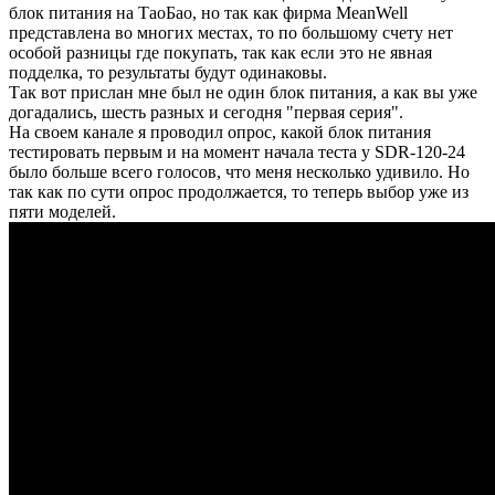
блок питания на ТаоБао, но так как фирма MeanWell
представлена во многих местах, то по большому счету нет
особой разницы где покупать, так как если это не явная
подделка, то результаты будут одинаковы.
Так вот прислан мне был не один блок питания, а как вы уже
догадались, шесть разных и сегодня "первая серия".
На своем канале я проводил опрос, какой блок питания
тестировать первым и на момент начала теста у SDR-120-24
было больше всего голосов, что меня несколько удивило. Но
так как по сути опрос продолжается, то теперь выбор уже из
пяти моделей.