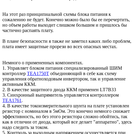
На этот раз принципиальной схемы блока питания к
сожалению не будет. Конечно можно было бы ее перечертить,
но объем работы выходит слишком большим и пришлось бы
частично распаять плату.
В плане безопасности я также не заметил каких либо проблем,
плата имеет защитные прорези во всех опасных местах.
Немного о примененных компонентах.
1. Управляет блоком питания специализированный ШИМ
контроллер
TEA1750T
объединяющий в себе как схему
управления обратноходовым инвертором, так и управление
активным ККМ.
2. В качестве защитного диода ККМ применен LT7B33
3. Синхронный выпрямитель управляется контроллером
TEA1761
.
4. В качестве токоизмерительного шунта на плате установлен
резистор с номиналом в 5мОм. Это конечно немного снижает
эффективность, но без этого резистора сложно обойтись, так
как в отличии от диода, который все делает "аппаратно", здесь
надо следить за током.
5. Контроль за выходным напряжением осуществляется при