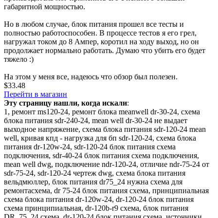
габаритной мощностью.
Но в любом случае, блок питания прошел все тесты и
полностью работоспособен. В процессе тестов я его грел,
нагружал током до 8 Ампер, коротил на ходу выход, но он
продолжает нормально работать. Думаю что убить его будет
тяжело :)
На этом у меня все, надеюсь что обзор был полезен.
$33.48
Перейти в магазин
Эту страницу нашли, когда искали
:
1
,
ремонт ms120-24
,
ремонт блока meanwell dr-30-24
,
схема
блока питания sdr-240-24
,
mean well dr-30-24 не выдает
выходное напряжение
,
схема блока питания sdr-120-24 mean
well
,
кривая кпд - нагрузка для бп sdr-120-24
,
схема блока
питания dr-120w-24
,
sdr-120-24 блок питания схема
подключения
,
sdr-40-24 блок питания схема подключения
,
mean well dwg
,
подключение ndr-120-24
,
отличие ndr-75-24 от
sdr-75-24
,
sdr-120-24 чертеж dwg
,
cхема блока питания
вельдмюллер
,
блок питания dr75_24 нужна схема для
ремонтасхема
,
dr 75-24 блок питания схема
,
принципиальная
схема блока питания dr-120w-24
,
dr-120-24 блок питания
схема принципиальная
,
dr-120b-r9 схема
,
блок питания
DR_75_24 схема
,
dr-120-24 блок питания схема
,
источники