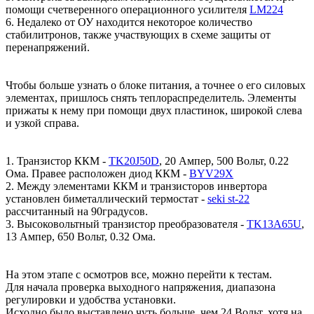
помощи счетверенного операционного усилителя
LM224
6. Недалеко от ОУ находится некоторое количество
стабилитронов, также участвующих в схеме защиты от
перенапряжений.
Чтобы больше узнать о блоке питания, а точнее о его силовых
элементах, пришлось снять теплораспределитель. Элементы
прижаты к нему при помощи двух пластинок, широкой слева
и узкой справа.
1. Транзистор ККМ -
TK20J50D
, 20 Ампер, 500 Вольт, 0.22
Ома. Правее расположен диод ККМ -
BYV29X
2. Между элементами ККМ и транзисторов инвертора
установлен биметаллический термостат -
seki st-22
рассчитанный на 90градусов.
3. Высоковольтный транзистор преобразователя -
TK13A65U
,
13 Ампер, 650 Вольт, 0.32 Ома.
На этом этапе с осмотров все, можно перейти к тестам.
Для начала проверка выходного напряжения, диапазона
регулировки и удобства установки.
Исходно было выставлено чуть больше, чем 24 Вольт, хотя на