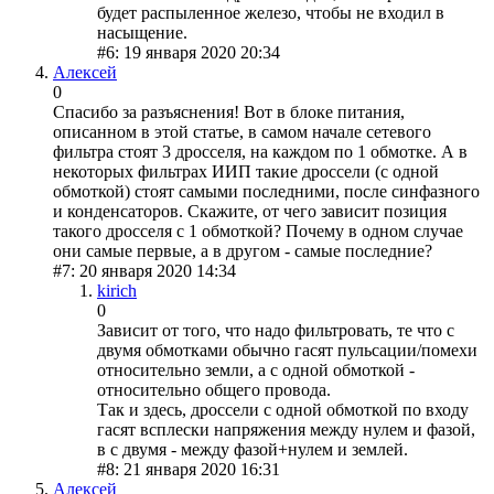
будет распыленное железо, чтобы не входил в
насыщение.
#6: 19 января 2020 20:34
Алексей
0
Спасибо за разъяснения! Вот в блоке питания,
описанном в этой статье, в самом начале сетевого
фильтра стоят 3 дросселя, на каждом по 1 обмотке. А в
некоторых фильтрах ИИП такие дроссели (с одной
обмоткой) стоят самыми последними, после синфазного
и конденсаторов. Скажите, от чего зависит позиция
такого дросселя с 1 обмоткой? Почему в одном случае
они самые первые, а в другом - самые последние?
#7: 20 января 2020 14:34
kirich
0
Зависит от того, что надо фильтровать, те что с
двумя обмотками обычно гасят пульсации/помехи
относительно земли, а с одной обмоткой -
относительно общего провода.
Так и здесь, дроссели с одной обмоткой по входу
гасят всплески напряжения между нулем и фазой,
в с двумя - между фазой+нулем и землей.
#8: 21 января 2020 16:31
Алексей