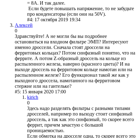
= 8A. И так далее.
Если будете повышать напряжение, то не забудьте
про конденсаторы (если они на 50V).
#4: 17 октября 2019 19:34
Алексей
0
Здравствуйте! А не могли бы вы подробнее
остановиться на входном фильтре ЭМП? Интересуют
именно дроссели. Сначала стоят дроссели на
ферритовых кольцах? Потом синфазный понятно, что на
феррите. А потом Z-образный дроссель на кольце из
распыленного железа, наверно (красного цвета)? И на
выходе дроссель на ферритовом кольце намотан или на
распыленном железе? Его функционал такой же как у
выходного дроссела, намотанного на ферритовом
стержне или на гантельке?
#5: 15 января 2020 17:00
kirich
0
Здесь надо разделять фильтры с разными типами
дросселей, например по выходу стоит синфазный
дроссель, а так как это синфазный, то скорее всего
феррит, причем зачастую с большой
проницаемостью.
Если обмотка на дросселе одна, то скорее всего это