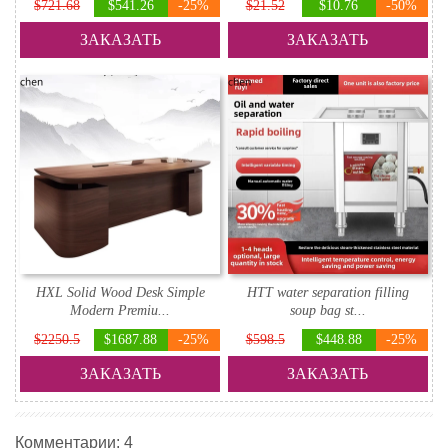
$721.68
$541.26
-25%
$21.52
$10.76
-50%
ЗАКАЗАТЬ
ЗАКАЗАТЬ
HXL Solid Wood Desk Simple
HTT water separation filling
Modern Premiu...
soup bag st...
$2250.5
$1687.88
-25%
$598.5
$448.88
-25%
ЗАКАЗАТЬ
ЗАКАЗАТЬ
Комментарии: 4