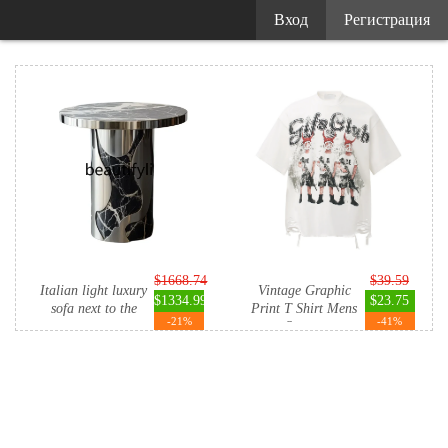
Вход
Регистрация
$1668.74
$39.59
Italian light luxury
Vintage Graphic
$1334.99
$23.75
sofa next to the
Print T Shirt Mens
-21%
-41%
ma...
Stree...