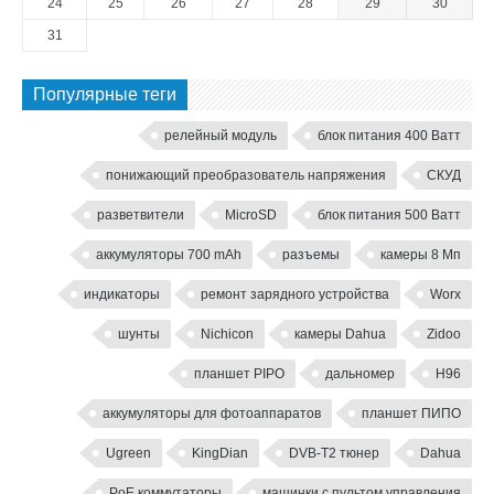
24
25
26
27
28
29
30
31
Популярные теги
релейный модуль
блок питания 400 Ватт
понижающий преобразователь напряжения
СКУД
разветвители
MicroSD
блок питания 500 Ватт
аккумуляторы 700 mAh
разъемы
камеры 8 Мп
индикаторы
ремонт зарядного устройства
Worx
шунты
Nichicon
камеры Dahua
Zidoo
планшет PIPO
дальномер
H96
аккумуляторы для фотоаппаратов
планшет ПИПО
Ugreen
KingDian
DVB-T2 тюнер
Dahua
PoE коммутаторы
машинки с пультом управления