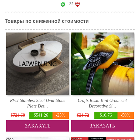
+22
Товары по сниженной стоимости
RWJ Stainless Steel Oval Stone
Crafts Resin Bird Ornament
Plate Des...
Decorative Si...
$721.68
$541.26
-25%
$21.52
$10.76
-50%
ЗАКАЗАТЬ
ЗАКАЗАТЬ