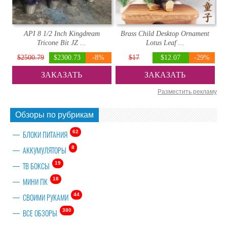
API 8 1/2 Inch Kingdream
Brass Child Desktop Ornament
Tricone Bit JZ ...
Lotus Leaf ...
$2500.79
$2300.73
-8%
$17
$12.07
-29%
ЗАКАЗАТЬ
ЗАКАЗАТЬ
Разместить рекламу
Обзоры по рубрикам
62
БЛОКИ ПИТАНИЯ
8
АККУМУЛЯТОРЫ
19
ТВ БОКСЫ
18
МИНИ ПК
44
СВОИМИ РУКАМИ
380
ВСЕ ОБЗОРЫ