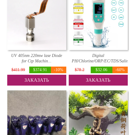
UV 405nm 220mw lase Diode
Digital
for Ctp Machin...
PH/Chlorine/ORP/EC/TDS/Salinity/.
$411.99
$374.91
-10%
$78.2
$32.06
-60%
ЗАКАЗАТЬ
ЗАКАЗАТЬ