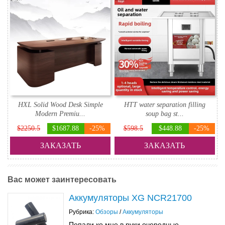
HXL Solid Wood Desk Simple
HTT water separation filling
Modern Premiu...
soup bag st...
$2250.5
$1687.88
-25%
$598.5
$448.88
-25%
ЗАКАЗАТЬ
ЗАКАЗАТЬ
Вас может заинтересовать
Аккумуляторы XG NCR21700
Рубрика:
Обзоры
/
Аккумуляторы
Попали ко мне в руки очередные