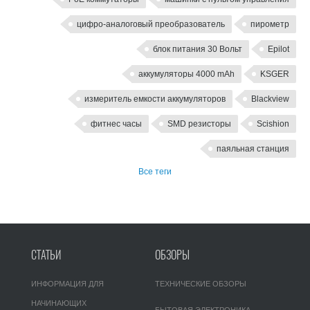
цифро-аналоговый преобразователь
пирометр
блок питания 30 Вольт
Epilot
аккумуляторы 4000 mAh
KSGER
измеритель емкости аккумуляторов
Blackview
фитнес часы
SMD резисторы
Scishion
паяльная станция
Все теги
СТАТЬИ
ОБЗОРЫ
ИНФОРМАЦИЯ ДЛЯ
ТЕХНИЧЕСКИЕ ОБЗОРЫ
НАЧИНАЮЩИХ
БЫТОВАЯ ЭЛЕКТРОНИКА