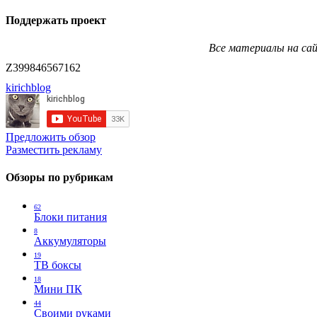
Поддержать проект
Все материалы на сай
Z399846567162
kirichblog
Предложить обзор
Разместить рекламу
Обзоры по рубрикам
62
Блоки питания
8
Аккумуляторы
19
ТВ боксы
18
Мини ПК
44
Своими руками