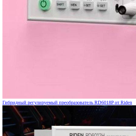
Гибридный регулируемый преобразователь RD6018P от Riden