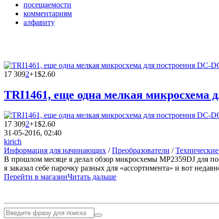
посещаемости
комментариям
алфавиту
17 309
2
+1
$2.60
TRI1461, еще одна мелкая микросхема 
17 309
2
+1
$2.60
31-05-2016, 02:40
kirich
Информация для начинающих
/
Преобразователи
/
Технические
В прошлом месяце я делал обзор микросхемы MP2359DJ для по
я заказал себе парочку разных для «ассортимента» и вот недав
Перейти в магазин
Читать дальше