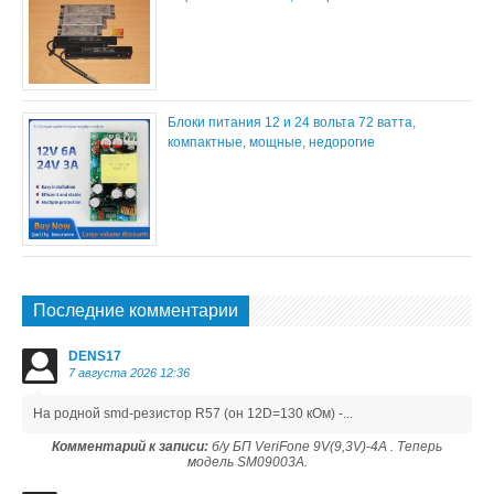
Блоки питания 12 и 24 вольта 72 ватта,
компактные, мощные, недорогие
Последние комментарии
DENS17
7 августа 2026 12:36
На родной smd-резистор R57 (он 12D=130 кОм) -...
Комментарий к записи:
б/у БП VeriFone 9V(9,3V)-4A . Теперь
модель SM09003A.