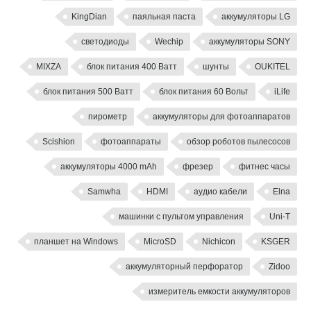
KingDian
паяльная паста
аккумуляторы LG
светодиоды
Wechip
аккумуляторы SONY
MIXZA
блок питания 400 Ватт
шунты
OUKITEL
блок питания 500 Ватт
блок питания 60 Вольт
iLife
пирометр
аккумуляторы для фотоаппаратов
Scishion
фотоаппараты
обзор роботов пылесосов
аккумуляторы 4000 mAh
фрезер
фитнес часы
Samwha
HDMI
аудио кабели
Elna
машинки с пультом управления
Uni-T
планшет на Windows
MicroSD
Nichicon
KSGER
аккумуляторный перфоратор
Zidoo
измеритель емкости аккумуляторов