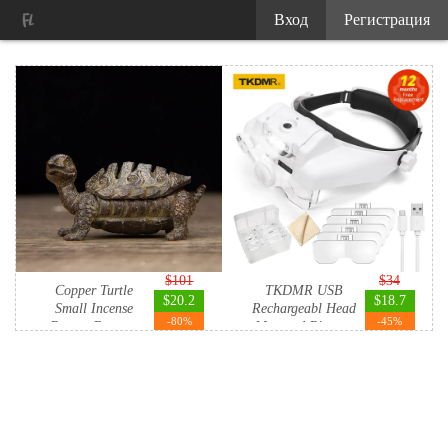
Вход
Регистрация
$101
$34
Copper Turtle
TKDMR USB
$20.2
$18.7
Small Incense
Rechargeabl Head
-80%
-45%
Burner Decor...
Mounted Binoc...