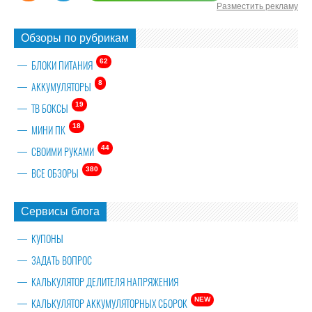
Разместить рекламу
Обзоры по рубрикам
62
БЛОКИ ПИТАНИЯ
8
АККУМУЛЯТОРЫ
19
ТВ БОКСЫ
18
МИНИ ПК
44
СВОИМИ РУКАМИ
380
ВСЕ ОБЗОРЫ
Сервисы блога
КУПОНЫ
ЗАДАТЬ ВОПРОС
КАЛЬКУЛЯТОР ДЕЛИТЕЛЯ НАПРЯЖЕНИЯ
NEW
КАЛЬКУЛЯТОР АККУМУЛЯТОРНЫХ СБОРОК