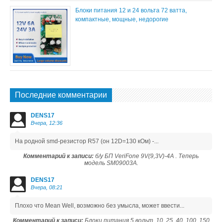
Блоки питания 12 и 24 вольта 72 ватта,
компактные, мощные, недорогие
Последние комментарии
DENS17
Вчера, 12:36
На родной smd-резистор R57 (он 12D=130 кОм) -...
Комментарий к записи:
б/у БП VeriFone 9V(9,3V)-4A . Теперь
модель SM09003A.
DENS17
Вчера, 08:21
Плохо что Mean Well, возможно без умысла, может ввести...
Комментарий к записи:
Блоки питания 5 вольт, 10, 25, 40, 100, 150