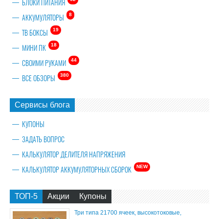
БЛОКИ ПИТАНИЯ
8
АККУМУЛЯТОРЫ
19
ТВ БОКСЫ
18
МИНИ ПК
44
СВОИМИ РУКАМИ
380
ВСЕ ОБЗОРЫ
Сервисы блога
КУПОНЫ
ЗАДАТЬ ВОПРОС
КАЛЬКУЛЯТОР ДЕЛИТЕЛЯ НАПРЯЖЕНИЯ
NEW
КАЛЬКУЛЯТОР АККУМУЛЯТОРНЫХ СБОРОК
ТОП-5
Акции
Купоны
Три типа 21700 ячеек, высокотоковые,