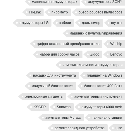
машинки на аккумуляторах
аккумуляторы SONY
Hi-Link
пирометр
обзор роботов пылесосов
аккумуляторы LG
кабели
дальномер
шунты
машинки с пультом управления
цифро-аналоговый преобразователь
Wechip
набор для сборки часов
Zidoo
Lenovo
измеритель емкости аккумуляторов
насадки для инструмента
планшет на Windows
модульный блок питания
блок питания 400 Ватт
электронные сигареты
аккумуляторный инструмент
KSGER
Samwha
аккумуляторы 4000 mAh
аккумуляторы Murata
паяльная станция
ремонт зарядного устройства
iLife