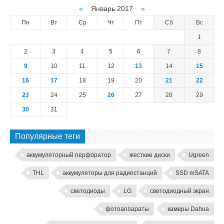
«
Январь 2017
»
Пн
Вт
Ср
Чт
Пт
Сб
Вс
1
2
3
4
5
6
7
8
9
10
11
12
13
14
15
16
17
18
19
20
21
22
23
24
25
26
27
28
29
30
31
Популярные теги
аккумуляторный перфоратор
жесткие диски
Ugreen
THL
аккумуляторы для радиостанций
SSD mSATA
светодиоды
LG
светодиодный экран
фотоаппараты
камеры Dahua