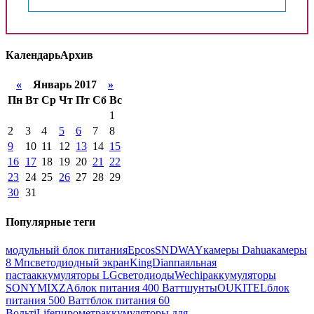
Календарь
Архив
«
Январь 2017
»
Пн
Вт
Ср
Чт
Пт
Сб
Вс
1
2
3
4
5
6
7
8
9
10
11
12
13
14
15
16
17
18
19
20
21
22
23
24
25
26
27
28
29
30
31
Популярные теги
модульный блок питания
Epcos
SNDWAY
камеры Dahua
камеры
8 Мп
светодиодный экран
KingDian
паяльная
паста
аккумуляторы LG
светодиоды
Wechip
аккумуляторы
SONY
MIXZA
блок питания 400 Ватт
шунты
OUKITEL
блок
питания 500 Ватт
блок питания 60
Вольт
iLife
пирометр
аккумуляторы для