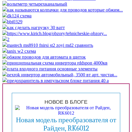
вольтметр четырехканальный
как называются колпачки для проводов которые обжим...
dk124 схема
bbi0329
как сделать нагрузку 30 ватт
https://www.kirich.blog/obzory/tehnicheskie-obzory...
2
mastech ms8910 fnirsi st2 zoyi md2 сравнить
tanix w2 схема
обжим проводов для автомата в щиток
принципиальная схема инвертора rddspon 4000кв
плата входного питания основные элементы
nexrok инвертор автомобильный, 3500 вт арт. чистая...
предохранитель в импульсном блоке питания 40 а
НОВОЕ В БЛОГЕ
Новая модель преобразователя от
Райден, RK6012