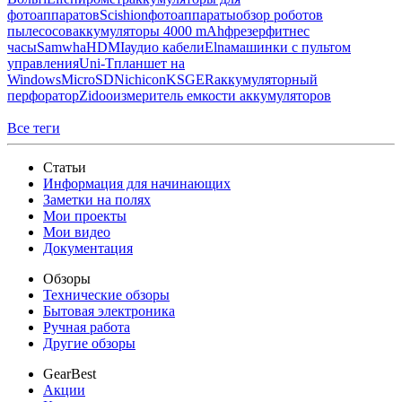
фотоаппаратов
Scishion
фотоаппараты
обзор роботов
пылесосов
аккумуляторы 4000 mAh
фрезер
фитнес
часы
Samwha
HDMI
аудио кабели
Elna
машинки с пультом
управления
Uni-T
планшет на
Windows
MicroSD
Nichicon
KSGER
аккумуляторный
перфоратор
Zidoo
измеритель емкости аккумуляторов
Все теги
Статьи
Информация для начинающих
Заметки на полях
Мои проекты
Мои видео
Документация
Обзоры
Технические обзоры
Бытовая электроника
Ручная работа
Другие обзоры
GearBest
Акции