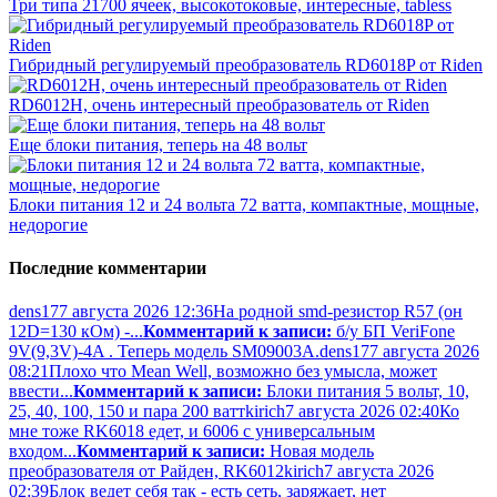
Три типа 21700 ячеек, высокотоковые, интересные, tabless
Гибридный регулируемый преобразователь RD6018P от Riden
RD6012H, очень интересный преобразователь от Riden
Еще блоки питания, теперь на 48 вольт
Блоки питания 12 и 24 вольта 72 ватта, компактные, мощные,
недорогие
Последние комментарии
dens17
7 августа 2026 12:36
На родной smd-резистор R57 (он
12D=130 кОм) -...
Комментарий к записи:
б/у БП VeriFone
9V(9,3V)-4A . Теперь модель SM09003A.
dens17
7 августа 2026
08:21
Плохо что Mean Well, возможно без умысла, может
ввести...
Комментарий к записи:
Блоки питания 5 вольт, 10,
25, 40, 100, 150 и пара 200 ватт
kirich
7 августа 2026 02:40
Ко
мне тоже RK6018 едет, и 6006 с универсальным
входом...
Комментарий к записи:
Новая модель
преобразователя от Райден, RK6012
kirich
7 августа 2026
02:39
Блок ведет себя так - есть сеть, заряжает, нет