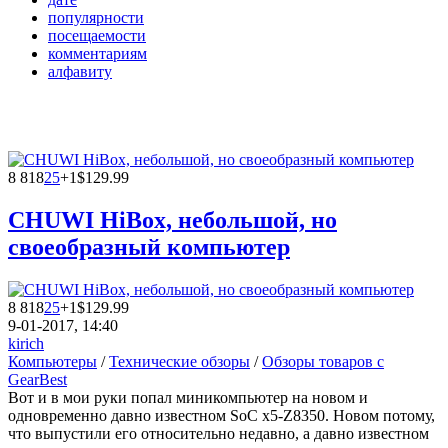
популярности
посещаемости
комментариям
алфавиту
8 818
25
+1
$129.99
CHUWI HiBox, небольшой, но
своеобразный компьютер
8 818
25
+1
$129.99
9-01-2017, 14:40
kirich
Компьютеры
/
Технические обзоры
/
Обзоры товаров с
GearBest
Вот и в мои руки попал миникомпьютер на новом и
одновременно давно известном SoC x5-Z8350. Новом потому,
что выпустили его относительно недавно, а давно известном