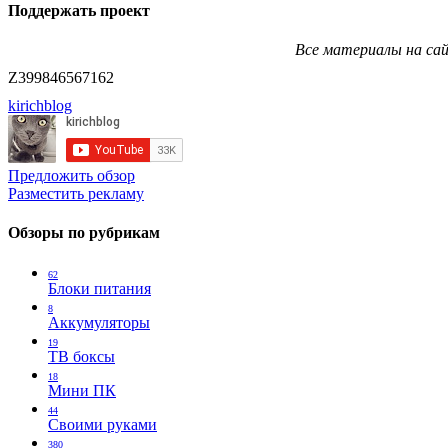
Поддержать проект
Все материалы на сай
Z399846567162
kirichblog
Предложить обзор
Разместить рекламу
Обзоры по рубрикам
62
Блоки питания
8
Аккумуляторы
19
ТВ боксы
18
Мини ПК
44
Своими руками
380