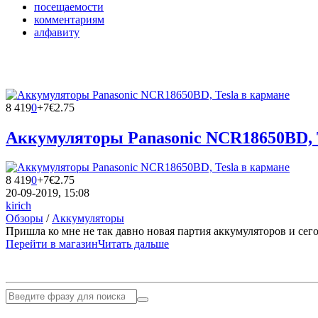
посещаемости
комментариям
алфавиту
8 419
0
+7
€2.75
Аккумуляторы Panasonic NCR18650BD, T
8 419
0
+7
€2.75
20-09-2019, 15:08
kirich
Обзоры
/
Аккумуляторы
Пришла ко мне не так давно новая партия аккумуляторов и сег
Перейти в магазин
Читать дальше