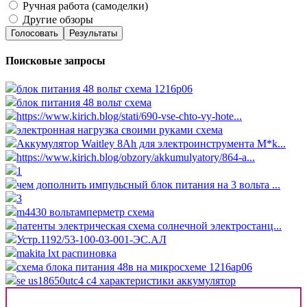
Ручная работа (самоделки)
Другие обзоры
Голосовать
Результаты
Поисковые запросы
блок питания 48 вольт схема 1216p06
блок питания 48 вольт схема
https://www.kirich.blog/stati/690-vse-chto-vy-hote...
электронная нагрузка своими руками схема
Аккумулятор Waitley 8Ah для электроинструмента M*k...
https://www.kirich.blog/obzory/akkumulyatory/864-a...
1
чем дополнить импульсный блок питания на 3 вольта ...
3
m4430 вольтамперметр схема
патенты электрическая схема солнечной электростанц...
Устр.1192/53-100-03-001-ЭС.АЛ
makita lxt распиновка
схема блока питания 48в на микросхеме 1216ap06
se us18650utc4 c4 характеристики аккумулятор