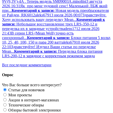
9V(9,3V)-4A . Теперь модель SM09003A.
minoltist
3 августа
2026 16:31
Як про мене чудовий сенс! Маленький ЛБЖ який
при...
Комментарий к записи:
Новая модель преобразователя
от Райден, RK6012
aleks679
13 июля 2026 00:07
Здравствуйте.
Хочу использовать вашу переделку Mean...
Комментарий к
записи:
Небольшое восстановление трех LRS-350-12 и
переделка их в зарядные устройства
dens17
12 июля 2026
21:43
В серии LRS (Mean Well) точно есть
синхронный...
Комментарий к записи:
Блоки питания 5 вольт,
10, 25, 40, 100, 150 и пара 200 ватт
aleks679
10 июля 2026
22:10
Здравствуйте! Изучил Ваши статьи по переделке
Mean...
Комментарий к записи:
Переделка блока питания
LRS-200-12 в зарядное с корректным режимом заряда
Все последние комментарии
Опрос
Что Вас больше всего интересует?
Статьи для новичков
Мои проекты
Акции в интернет-магазинах
Технические обзоры
Обзоры бытовой электроники