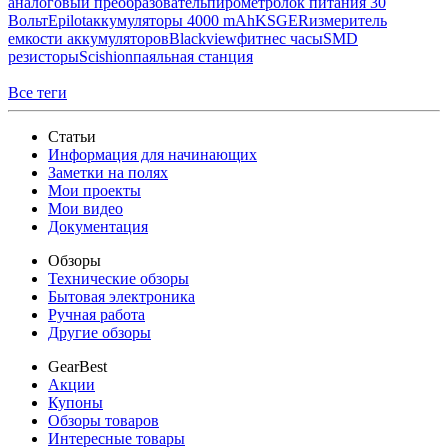
аналоговый преобразователь
пирометр
блок питания 30
Вольт
Epilot
аккумуляторы 4000 mAh
KSGER
измеритель
емкости аккумуляторов
Blackview
фитнес часы
SMD
резисторы
Scishion
паяльная станция
Все теги
Статьи
Информация для начинающих
Заметки на полях
Мои проекты
Мои видео
Документация
Обзоры
Технические обзоры
Бытовая электроника
Ручная работа
Другие обзоры
GearBest
Акции
Купоны
Обзоры товаров
Интересные товары