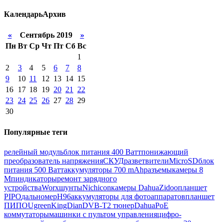
Календарь
Архив
«
Сентябрь 2019
»
Пн
Вт
Ср
Чт
Пт
Сб
Вс
1
2
3
4
5
6
7
8
9
10
11
12
13
14
15
16
17
18
19
20
21
22
23
24
25
26
27
28
29
30
Популярные теги
релейный модуль
блок питания 400 Ватт
понижающий
преобразователь напряжения
СКУД
разветвители
MicroSD
блок
питания 500 Ватт
аккумуляторы 700 mAh
разъемы
камеры 8
Мп
индикаторы
ремонт зарядного
устройства
Worx
шунты
Nichicon
камеры Dahua
Zidoo
планшет
PIPO
дальномер
H96
аккумуляторы для фотоаппаратов
планшет
ПИПО
Ugreen
KingDian
DVB-T2 тюнер
Dahua
PoE
коммутаторы
машинки с пультом управления
цифро-