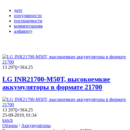
дате
популярности
посещаемости
комментариям
алфавиту
13 297
0
+5
€4.25
LG INR21700-M50T, высокоемкие
аккумуляторы в формате 21700
13 297
0
+5
€4.25
25-09-2019, 01:34
kirich
Обзоры
/
Аккумуляторы