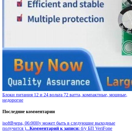
Блоки питания 12 и 24 вольта 72 ватта, компактные, мощные,
недорогие
Последние комментарии
isoft
Вчера, 06:00
Ну может быть в следующие выходные
получится )...
Комментарий к записи:
б/у БП VeriFone