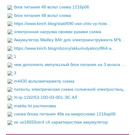
блок питания 48 вольт схема 1216p06
блок питания 48 вольт схема
https://www.kirich.blog/stati/690-vse-chto-vy-hote...
электронная нагрузка своими руками схема
Аккумулятор Waitley 8Ah для электроинструмента M*k...
https://www.kirich.blog/obzory/akkumulyatory/864-a...
1
чем дополнить импульсный блок питания на 3 вольта ...
3
m4430 вольтамперметр схема
патенты электрическая схема солнечной электростанц...
Устр.1192/53-100-03-001-ЭС.АЛ
makita lxt распиновка
схема блока питания 48в на микросхеме 1216ap06
se us18650utc4 c4 характеристики аккумулятор