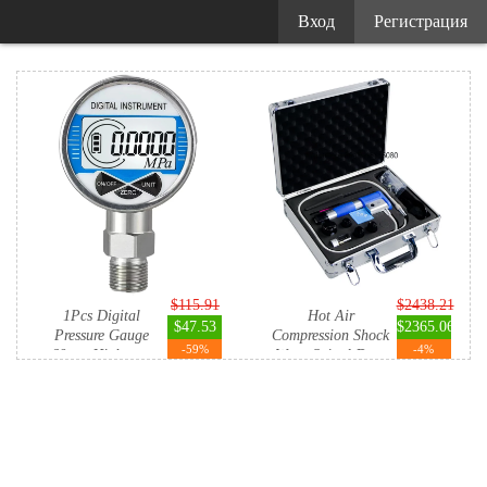
Вход
Регистрация
$115.91
$2438.21
1Pcs Digital
Hot Air
$47.53
$2365.06
Pressure Gauge
Compression Shock
-59%
-4%
60mm High-pr...
Wave Spinal De...