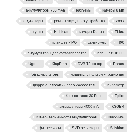
аккумуляторы 700 mAh
разъемы
камеры 8 Мп
индикаторы
ремонт зарядного устройства
Worx
шунты
Nichicon
камеры Dahua
Zidoo
планшет PIPO
дальномер
H96
аккумуляторы для фотоаппаратов
планшет ПИПО
Ugreen
KingDian
DVB-T2 тюнер
Dahua
PoE коммутаторы
машинки с пультом управления
цифро-аналоговый преобразователь
пирометр
блок питания 30 Вольт
Epilot
аккумуляторы 4000 mAh
KSGER
измеритель емкости аккумуляторов
Blackview
фитнес часы
SMD резисторы
Scishion