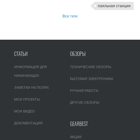
паяльная станция
Все теги
СТАТЬИ
ОБЗОРЫ
ИНФОРМАЦИЯ ДЛЯ
ТЕХНИЧЕСКИЕ ОБЗОРЫ
НАЧИНАЮЩИХ
БЫТОВАЯ ЭЛЕКТРОНИКА
ЗАМЕТКИ НА ПОЛЯХ
РУЧНАЯ РАБОТА
МОИ ПРОЕКТЫ
ДРУГИЕ ОБЗОРЫ
МОИ ВИДЕО
GEARBEST
ДОКУМЕНТАЦИЯ
АКЦИИ