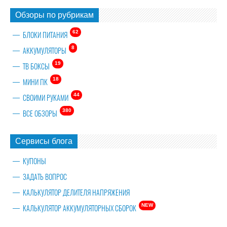
Обзоры по рубрикам
62
БЛОКИ ПИТАНИЯ
8
АККУМУЛЯТОРЫ
19
ТВ БОКСЫ
18
МИНИ ПК
44
СВОИМИ РУКАМИ
380
ВСЕ ОБЗОРЫ
Сервисы блога
КУПОНЫ
ЗАДАТЬ ВОПРОС
КАЛЬКУЛЯТОР ДЕЛИТЕЛЯ НАПРЯЖЕНИЯ
NEW
КАЛЬКУЛЯТОР АККУМУЛЯТОРНЫХ СБОРОК