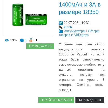
1400мАч и 3А в
размере 18350
20-07-2021, 10:32
kirich
Аккумуляторы
/
Обзоры
товаров с AliExpress
1 939
0
+1
У меня уже был обзор
$12.99 (лот 2шт)
аккумуляторов размера
18350 от Vapcell, но если
тогда были относительно
высокотоковые ячейки, то у
данных ориентир на
емкость, потому ток
ограничен на уровне 3
ампера. Осмотр, тесты,
выводы.
ПЕРЕЙТИ В МАГАЗИН
ЧИТАТЬ ДАЛЬШЕ