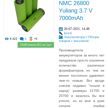
NMC 26800
Yuliang 3.7 V
7000mAh
20-07-2021, 14:48
kirich
Аккумуляторы
/
Обзоры
6 422
0
+5
товаров с магазинов
192₴ (около $7) за 1шт
Производители
аккумуляторов за много лет
придумали просто огромное
количество различных
формфакторов, но тем не
менее постоянно удивляют
чем-то новым. Вот вроде
совсем недавно "пошли в
народ" размеры 21700 и
20700 и казалось бы все
утихло, но ко мне в руки
попали ячейки