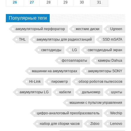
26
27
28
29
30
31
Популярные теги
аккумуляторный перфоратор
жесткие диски
Ugreen
THL
аккумуляторы для радиостанций
SSD mSATA
светодиоды
LG
светодиодный экран
фотоаппараты
камеры Dahua
машинки на аккумуляторах
аккумуляторы SONY
Hi-Link
пирометр
обзор роботов пылесосов
аккумуляторы LG
кабели
дальномер
шунты
машинки с пультом управления
цифро-аналоговый преобразователь
Wechip
набор для сборки часов
Zidoo
Lenovo