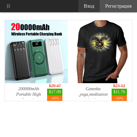
Вход
Регистрация
$29.47
$23.52
200000mAh
Ganesha
$17.09
$11.76
Portable High
,yoga,meditation
-43%
-50%
Capacity
,spiritual art ...
Magneti...