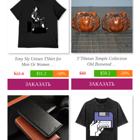
3"Tibetan Temple Collection
Tony Sly Unisex TShirt for
Old Boxwood ...
Men Or Women ...
$80
$59.2
-26%
$22.4
$11.2
-50%
ЗАКАЗАТЬ
ЗАКАЗАТЬ