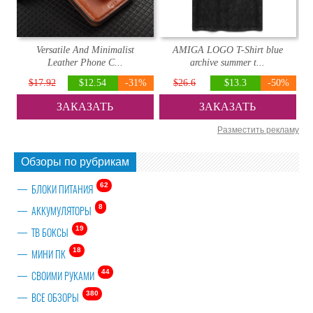
Versatile And Minimalist
AMIGA LOGO T-Shirt blue
Leather Phone C...
archive summer t...
$17.92
$12.54
-31%
$26.6
$13.3
-50%
ЗАКАЗАТЬ
ЗАКАЗАТЬ
Разместить рекламу
Обзоры по рубрикам
62
БЛОКИ ПИТАНИЯ
8
АККУМУЛЯТОРЫ
19
ТВ БОКСЫ
18
МИНИ ПК
44
СВОИМИ РУКАМИ
380
ВСЕ ОБЗОРЫ