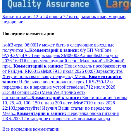
Блоки питания 12 и 24 вольта 72 ватта, компактные, мощные,
недорогие
Последние комментарии
isoft
Вчера, 06:00
Ну может быть в следующие выходные
получится )...
Комментарий к записи:
б/у БП VeriFone
9V(9,3V)-4A . Теперь модель SM09003A.
minoltist
3 августа
2026 16:31
Як про мене чудовий сенс! Маленький ЛБЖ який
при...
Комментарий к записи:
Новая модель преобразователя
от Райден, RK6012
aleks679
13 июля 2026 00:07
Здравствуйте.
Хочу использовать вашу переделку Mean...
Комментарий к
записи:
Небольшое восстановление трех LRS-350-12 и
переделка их в зарядные устройства
dens17
12 июля 2026
21:43
В серии LRS (Mean Well) точно есть
синхронный...
Комментарий к записи:
Блоки питания 5 вольт,
10, 25, 40, 100, 150 и пара 200 ватт
aleks679
10 июля 2026
22:10
Здравствуйте! Изучил Ваши статьи по переделке
Mean...
Комментарий к записи:
Переделка блока питания
LRS-200-12 в зарядное с корректным режимом заряда
Все последние комментарии