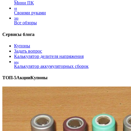
Мини ПК
44
Своими руками
380
Все обзоры
Сервисы блога
Купоны
Задать вопрос
Калькулятор делителя напряжения
new
Калькулятор аккумуляторных сборок
ТОП-5
Акции
Купоны