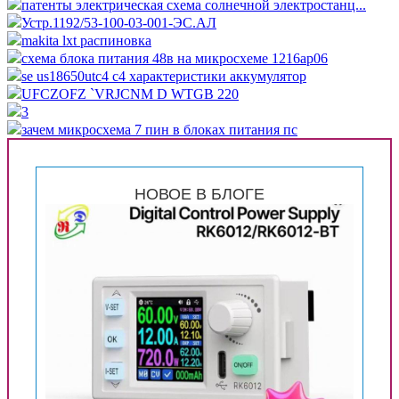
патенты электрическая схема солнечной электростанц...
Устр.1192/53-100-03-001-ЭС.АЛ
makita lxt распиновка
схема блока питания 48в на микросхеме 1216ap06
se us18650utc4 c4 характеристики аккумулятор
UFCZOFZ `VRJCNM D WTGB 220
3
зачем микросхема 7 пин в блоках питания пс
НОВОЕ В БЛОГЕ