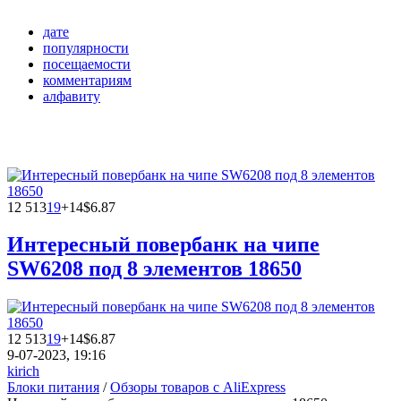
дате
популярности
посещаемости
комментариям
алфавиту
12 513
19
+14
$6.87
Интересный повербанк на чипе
SW6208 под 8 элементов 18650
12 513
19
+14
$6.87
9-07-2023, 19:16
kirich
Блоки питания
/
Обзоры товаров с AliExpress