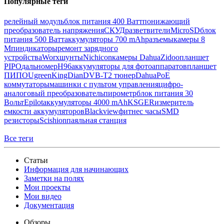
Популярные теги
релейный модуль
блок питания 400 Ватт
понижающий
преобразователь напряжения
СКУД
разветвители
MicroSD
блок
питания 500 Ватт
аккумуляторы 700 mAh
разъемы
камеры 8
Мп
индикаторы
ремонт зарядного
устройства
Worx
шунты
Nichicon
камеры Dahua
Zidoo
планшет
PIPO
дальномер
H96
аккумуляторы для фотоаппаратов
планшет
ПИПО
Ugreen
KingDian
DVB-T2 тюнер
Dahua
PoE
коммутаторы
машинки с пультом управления
цифро-
аналоговый преобразователь
пирометр
блок питания 30
Вольт
Epilot
аккумуляторы 4000 mAh
KSGER
измеритель
емкости аккумуляторов
Blackview
фитнес часы
SMD
резисторы
Scishion
паяльная станция
Все теги
Статьи
Информация для начинающих
Заметки на полях
Мои проекты
Мои видео
Документация
Обзоры