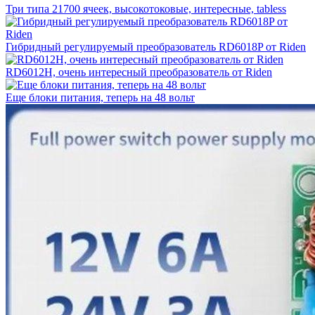
Три типа 21700 ячеек, высокотоковые, интересные, tabless
Гибридный регулируемый преобразователь RD6018P от Riden
RD6012H, очень интересный преобразователь от Riden
Еще блоки питания, теперь на 48 вольт