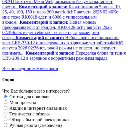
08:21
Плохо что Mean Well, возможно без умысла, может
ввести...
Комментарий к записи:
Блоки питания 5 вольт, 10,
25, 40, 100, 150 и пара 200 ватт
kirich
7 августа 2026 02:40
Ко
мне тоже RK6018 едет, и 6006 с универсальным
входом...
Комментарий к записи:
Новая модель
преобразователя от Райден, RK6012
kirich
7 августа 2026
02:39
Блок ведет себя так - есть сеть, заряжает, нет
сети,...
Комментарий к записи:
Небольшое восстановление
трех LRS-350-12 и переделка их в зарядные устройства
kirich
7
августа 2026 02:36
нет, такой режим не опасен, но следует
понимать,...
Комментарий к записи:
Переделка блока питания
LRS-200-12 в зарядное с корректным режимом заряда
Все последние комментарии
Опрос
Что Вас больше всего интересует?
Статьи для новичков
Мои проекты
Акции в интернет-магазинах
Технические обзоры
Обзоры бытовой электроники
Ручная работа (самоделки)