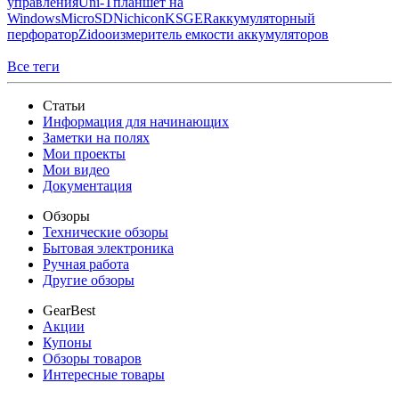
управления
Uni-T
планшет на
Windows
MicroSD
Nichicon
KSGER
аккумуляторный
перфоратор
Zidoo
измеритель емкости аккумуляторов
Все теги
Статьи
Информация для начинающих
Заметки на полях
Мои проекты
Мои видео
Документация
Обзоры
Технические обзоры
Бытовая электроника
Ручная работа
Другие обзоры
GearBest
Акции
Купоны
Обзоры товаров
Интересные товары