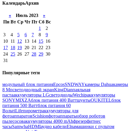
Календарь
Архив
«
Июль 2023
»
Пн
Вт
Ср
Чт
Пт
Сб
Вс
1
2
3
4
5
6
7
8
9
10
11
12
13
14
15
16
17
18
19
20
21
22
23
24
25
26
27
28
29
30
31
Популярные теги
модульный блок питания
Epcos
SNDWAY
камеры Dahua
камеры
8 Мп
светодиодный экран
KingDian
паяльная
паста
аккумуляторы LG
светодиоды
Wechip
аккумуляторы
SONY
MIXZA
блок питания 400 Ватт
шунты
OUKITEL
блок
питания 500 Ватт
блок питания 60
Вольт
iLife
пирометр
аккумуляторы для
фотоаппаратов
Scishion
фотоаппараты
обзор роботов
пылесосов
аккумуляторы 4000 mAh
фрезер
фитнес
часы
Samwha
HDMI
аудио кабели
Elna
машинки с пультом