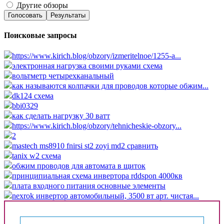
Другие обзоры
Голосовать
Результаты
Поисковые запросы
https://www.kirich.blog/obzory/izmeritelnoe/1255-a...
электронная нагрузка своими руками схема
вольтметр четырехканальный
как называются колпачки для проводов которые обжим...
dk124 схема
bbi0329
как сделать нагрузку 30 ватт
https://www.kirich.blog/obzory/tehnicheskie-obzory...
2
mastech ms8910 fnirsi st2 zoyi md2 сравнить
tanix w2 схема
обжим проводов для автомата в щиток
принципиальная схема инвертора rddspon 4000кв
плата входного питания основные элементы
nexrok инвертор автомобильный, 3500 вт арт. чистая...