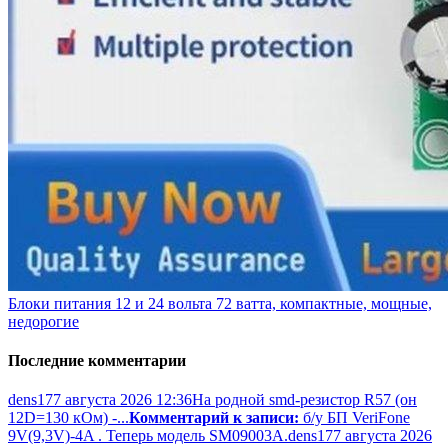
Блоки питания 12 и 24 вольта 72 ватта, компактные, мощные,
недорогие
Последние комментарии
dens17
7 августа 2026 12:36
На родной smd-резистор R57 (он
12D=130 кОм) -...
Комментарий к записи:
б/у БП VeriFone
9V(9,3V)-4A . Теперь модель SM09003A.
dens17
7 августа 2026