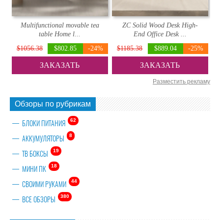
Multifunctional movable tea
ZC Solid Wood Desk High-
table Home l...
End Office Desk ...
$1056.38
$802.85
-24%
$1185.38
$889.04
-25%
ЗАКАЗАТЬ
ЗАКАЗАТЬ
Разместить рекламу
Обзоры по рубрикам
62
БЛОКИ ПИТАНИЯ
8
АККУМУЛЯТОРЫ
19
ТВ БОКСЫ
18
МИНИ ПК
44
СВОИМИ РУКАМИ
380
ВСЕ ОБЗОРЫ