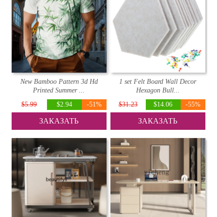
New Bamboo Pattern 3d Hd
1 set Felt Board Wall Decor
Printed Summer ...
Hexagon Bull...
$5.99
$2.94
-51%
$31.23
$14.06
-55%
ЗАКАЗАТЬ
ЗАКАЗАТЬ