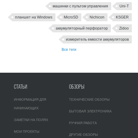
машинки с пультом управления
Uni-T
планшет на Windows
MicroSD
Nichicon
KSGER
аккумуляторный перфоратор
Zidoo
измеритель емкости аккумуляторов
Все теги
СТАТЬИ
ОБЗОРЫ
ИНФОРМАЦИЯ ДЛЯ
ТЕХНИЧЕСКИЕ ОБЗОРЫ
НАЧИНАЮЩИХ
БЫТОВАЯ ЭЛЕКТРОНИКА
ЗАМЕТКИ НА ПОЛЯХ
РУЧНАЯ РАБОТА
МОИ ПРОЕКТЫ
ДРУГИЕ ОБЗОРЫ