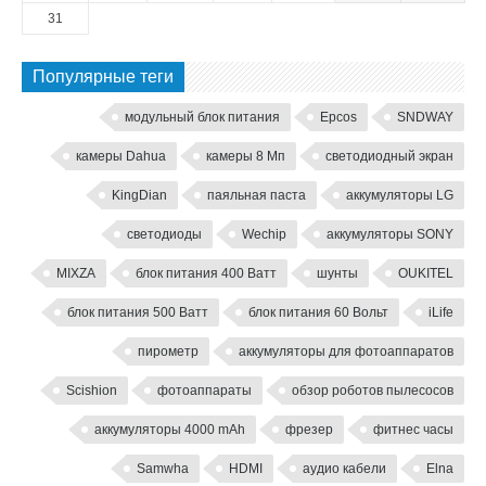
31
Популярные теги
модульный блок питания
Epcos
SNDWAY
камеры Dahua
камеры 8 Мп
светодиодный экран
KingDian
паяльная паста
аккумуляторы LG
светодиоды
Wechip
аккумуляторы SONY
MIXZA
блок питания 400 Ватт
шунты
OUKITEL
блок питания 500 Ватт
блок питания 60 Вольт
iLife
пирометр
аккумуляторы для фотоаппаратов
Scishion
фотоаппараты
обзор роботов пылесосов
аккумуляторы 4000 mAh
фрезер
фитнес часы
Samwha
HDMI
аудио кабели
Elna