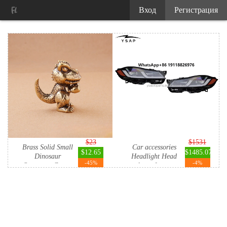
Вход
Регистрация
$23
$1531
Brass Solid Small
Car accessories
$12.65
$1485.07
Dinosaur
Headlight Head
-45%
-4%
Ornament Crea...
lamp for ...