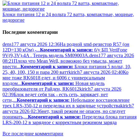
Блоки питания 12 и 24 вольта 72 ватта, компактные, мощные,
недорогие
Последние комментарии
dens17
7 августа 2026 12:36
На родной smd-резистор R57 (он
12D=130 кОм) -...
Комментарий к записи:
б/у БП VeriFone
9V(9,3V)-4A . Теперь модель SM09003A.
dens17
7 августа 2026
08:21
Плохо что Mean Well, возможно без умысла, может
ввести...
Комментарий к записи:
Блоки питания 5 вольт, 10,
25, 40, 100, 150 и пара 200 ватт
kirich
7 августа 2026 02:40
Ко
мне тоже RK6018 едет, и 6006 с универсальным
входом...
Комментарий к записи:
Новая модель
преобразователя от Райден, RK6012
kirich
7 августа 2026
02:39
Блок ведет себя так - есть сеть, заряжает, нет
сети,...
Комментарий к записи:
Небольшое восстановление
трех LRS-350-12 и переделка их в зарядные устройства
kirich
7
августа 2026 02:36
нет, такой режим не опасен, но следует
понимать,...
Комментарий к записи:
Переделка блока питания
LRS-200-12 в зарядное с корректным режимом заряда
Все последние комментарии