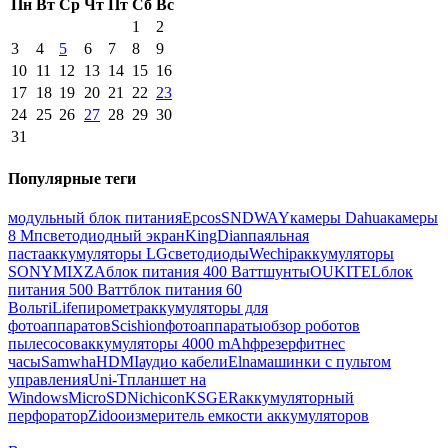
Пн
Вт
Ср
Чт
Пт
Сб
Вс
1
2
3
4
5
6
7
8
9
10
11
12
13
14
15
16
17
18
19
20
21
22
23
24
25
26
27
28
29
30
31
Популярные теги
модульный блок питания
Epcos
SNDWAY
камеры Dahua
камеры
8 Мп
светодиодный экран
KingDian
паяльная
паста
аккумуляторы LG
светодиоды
Wechip
аккумуляторы
SONY
MIXZA
блок питания 400 Ватт
шунты
OUKITEL
блок
питания 500 Ватт
блок питания 60
Вольт
iLife
пирометр
аккумуляторы для
фотоаппаратов
Scishion
фотоаппараты
обзор роботов
пылесосов
аккумуляторы 4000 mAh
фрезер
фитнес
часы
Samwha
HDMI
аудио кабели
Elna
машинки с пультом
управления
Uni-T
планшет на
Windows
MicroSD
Nichicon
KSGER
аккумуляторный
перфоратор
Zidoo
измеритель емкости аккумуляторов