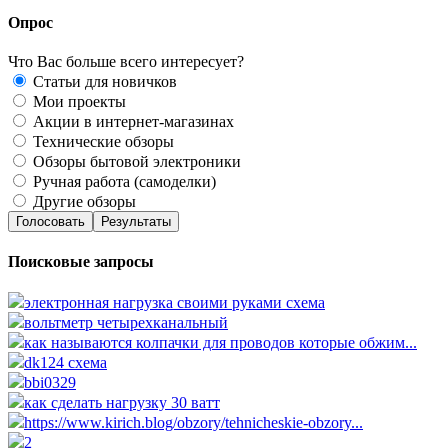
Опрос
Что Вас больше всего интересует?
Статьи для новичков
Мои проекты
Акции в интернет-магазинах
Технические обзоры
Обзоры бытовой электроники
Ручная работа (самоделки)
Другие обзоры
Голосовать
Результаты
Поисковые запросы
электронная нагрузка своими руками схема
вольтметр четырехканальный
как называются колпачки для проводов которые обжим...
dk124 схема
bbi0329
как сделать нагрузку 30 ватт
https://www.kirich.blog/obzory/tehnicheskie-obzory...
2