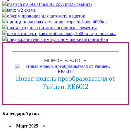
mastech ms8910 fnirsi st2 zoyi md2 сравнить
tanix w2 схема
обжим проводов для автомата в щиток
принципиальная схема инвертора rddspon 4000кв
плата входного питания основные элементы
nexrok инвертор автомобильный, 3500 вт арт. чистая...
предохранитель в импульсном блоке питания 40 а
НОВОЕ В БЛОГЕ
Новая модель преобразователя от
Райден, RK6012
Календарь
Архив
«
Март 2025
»