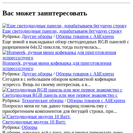
Вас может заинтересовать
Еще светодиодные панели, дорабатываем бегущую строку
Рубрика:
Другие обзоры
/
Обзоры товаров с AliExpress
Еще зимой я выкладывал обзор светодиодных RGB панелей с
разрешением 64х32 пикселя, тогда получилась...
Homgeek, ручная мини кофеварка для приготовления
эспрессо/лунго
Рубрика:
Другие обзоры
/
Обзоры товаров с AliExpress
Сегодня я с небольшим обзором компактной кофеварки
эспрессо. Вещь по своему интересная, а в...
Светодиодная RGB панель или мое первое знакомство с
Рубрика:
Технические обзоры
/
Обзоры товаров с AliExpress
Попросил меня не так давно товарищ помочь ему с
приобретением компонентов для бегущей строки, при...
Светодиодные модули 10 Ватт.
Рубрика:
Обзоры
В общем, началось всё с того, что я решил переделать дома