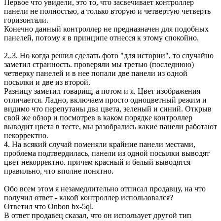
Первое что увидели, это то, что засвечивает контроллер
панели не полностью, а только вторую и четвертую четверть
горизонтали.
Конечно данный контроллер не предназначен для подобных
панелей, потому я в принципе отнесся к этому спокойно.
2,.3. Но когда решил сделать фото "для истории", то случайно
заметил странность. проверяли мы третью (последнюю)
четверку панелей и в нее попали две панели из одной
посылки и две из второй.
Разницу заметил товарищ, а потом и я. Цвет изображения
отличается. Ладно, включаем просто одноцветный режим и
видимо что перепутаны два цвета, зеленый и синий. Открыв
свой же обзор и посмотрев в каком порядке контроллер
выводит цвета в тесте, мы разобрались какие панели работают
некорректно.
4. На всякий случай поменяли крайние панели местами,
проблема подтвердилась, панели из одной посылки выводят
цвет некорректно. причем красный и белый выводятся
правильно, что вполне понятно.
Обо всем этом я незамедлительно отписал продавцу, на что
получил ответ - какой контроллер использовался?
Ответил что Onbon bx-5ql.
В ответ продавец сказал, что он использует другой тип