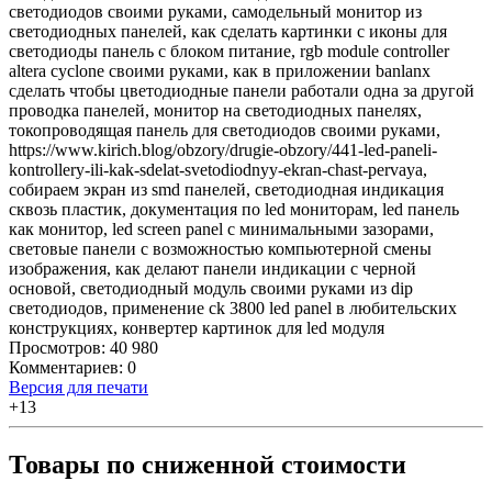
светодиодов своими руками
,
самодельный монитор из
светодиодных панелей
,
как сделать картинки с иконы для
светодиоды панель с блоком питание
,
rgb module controller
altera cyclone своими руками
,
как в приложении banlanx
сделать чтобы цветодиодные панели работали одна за другой
проводка панелей
,
монитор на светодиодных панелях
,
токопроводящая панель для светодиодов своими руками
,
https://www.kirich.blog/obzory/drugie-obzory/441-led-paneli-
kontrollery-ili-kak-sdelat-svetodiodnyy-ekran-chast-pervaya
,
собираем экран из smd панелей
,
светодиодная индикация
сквозь пластик
,
документация по led мониторам
,
led панель
как монитор
,
led screen panel с минимальными зазорами
,
световые панели с возможностью компьютерной смены
изображения
,
как делают панели индикации с черной
основой
,
светодиодный модуль своими руками из dip
светодиодов
,
применение ck 3800 led panel в любительских
конструкциях
,
конвертер картинок для led модуля
Просмотров: 40 980
Комментариев: 0
Версия для печати
+13
Товары по сниженной стоимости