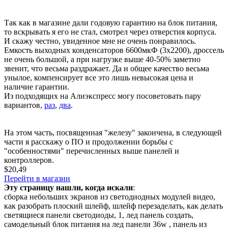
Так как в магазине дали годовую гарантию на блок питания,
то вскрывать я его не стал, смотрел через отверстия корпуса.
И скажу честно, увиденное мне не очень понравилось.
Емкость выходных конденсаторов 6600мкФ (3х2200), дроссель
не очень большой, а при нагрузке выше 40-50% заметно
звенит, что весьма раздражает. Да и общее качество весьма
унылое, компенсирует все это лишь невысокая цена и
наличие гарантии.
Из подходящих на Алиэкспресс могу посоветовать пару
вариантов,
раз
,
два
.
На этом часть, посвященная "железу" закончена, в следующей
части я расскажу о ПО и продолжении борьбы с
"особенностями" перечисленных выше панелей и
контроллеров.
$20,49
Перейти в магазин
Эту страницу нашли, когда искали
:
сборка небольших экранов из светодиодных модулей видео
,
как разобрать плоский шлейф
,
шлейф перезаделать
,
как делать
светящиеся панели светодиоды
,
1
,
лед панель создать
,
самодельный блок питания на лед панели 36w
,
панель из