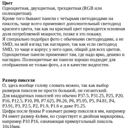
Цвет
Одноцветная, двухцветная, трехцветная (RGB или
полноцветная).
Кроме того бывают панели с четырьмя светодиодами на
пиксель, чаще всего применяют дополнительный светодиод
красного цвета, так как на красный цвет приходится основная
доля потребляемой мощности, позже я это покажу.
Я специально подобрал фото с обычными светодиодами, а не
SMD, на мой взгляд так нагляднее, так как если светодиод
SMD, то чаще и корпус у него один, общий для всех цветов.
Одноцветные панели применяют там, где надо ярко, дешево и
наглядно. Полноцветные же панели хорошо подходят для
отображения не только фото, а и в качестве видеостен.
Размер пикселя
О, здесь вообще голову сломать можно, так как выбор
размеров пикселя не просто большой, он гигантский.
Для квадратных пикселей это обычно Р37.5, P31.25, Р25, Р20,
Р16, Р12.5, Р10, Р8, Р7.625, Р6.26, Р6, Р5.95, Р5, Р4.81, Р4,
Р3.91, Р3, Р2.5, Р2, Р1.9, Р1.6 и даже Р1.25.
Цифра после буквы Р означает размер пикселя в мм, например
Р4 имеет размер 4х4мм, но существует и двойная маркировка,
например Р10 Р16, означающая прямоугольный пиксель
10х16мм.