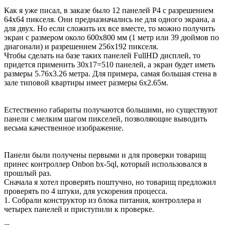
Как я уже писал, в заказе было 12 панелей Р4 с разрешением
64х64 пикселя. Они предназначались не для одного экрана, а
для двух. Но если сложить их все вместе, то можно получить
экран с размером около 600х800 мм (1 метр или 39 дюймов по
диагонали) и разрешением 256х192 пикселя.
Чтобы сделать на базе таких панелей FullHD дисплей, то
придется применить 30х17=510 панелей, а экран будет иметь
размеры 5.76х3.26 метра. Для примера, самая большая стена в
зале типовой квартиры имеет размеры 6х2.65м.
Естественно габариты получаются большими, но существуют
панели с мелким шагом пикселей, позволяющие выводить
весьма качественное изображение.
Панели были получены первыми и для проверки товарищ
принес контроллер Onbon bx-5ql, который использовался в
прошлый раз.
Сначала я хотел проверять поштучно, но товарищ предложил
проверять по 4 штуки, для ускорения процесса.
1. Собрали конструктор из блока питания, контроллера и
четырех панелей и приступили к проверке.