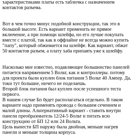
характеристиками платы есть табличка с назначением
контактов разъема.
Вот в чем точно минус подобной конструкции, так это в
большой высоте. Есть вариант применить не прямое
включение, а при помощи шлейфа, но его лучше покупать
вместе с платой, так как в оффлайне не всегда можно купить
"папу", который обжимается на шлейфе. Как вариант, обжат
50 контактов разъем, а плату хаба припаять уже к шлейфу.
Насколько мне известно, подавляющее большинство панелей
питается напряжением 5 Вольт, как и контроллеры. потому
для проекта были куплен блок питания 5 Вольт 40 Ампер. Да,
токи тут большие, ничего не поделаешь.
Второй блок питания был куплен после успешного теста
первого.
В нашем случае Бп будет располагаться отдельно. В таком
варианте надо применять провода с большим сечением и
малой длины. Альтернативный вариант - ставить внутри
панели преобразователь 12/24-5 Вольт и питать всю
конструкцию от БП 12 или 24 Вольта.
Цель вынести БП наружу была двойная, меньше нагрев
панели и меньше толщина корпуса.