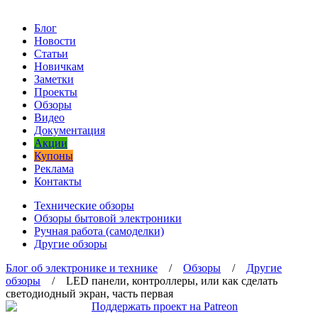
Блог
Новости
Статьи
Новичкам
Заметки
Проекты
Обзоры
Видео
Документация
Акции
Купоны
Реклама
Контакты
Технические обзоры
Обзоры бытовой электроники
Ручная работа (самоделки)
Другие обзоры
Блог об электронике и технике
/
Обзоры
/
Другие
обзоры
/ LED панели, контроллеры, или как сделать
светодиодный экран, часть первая