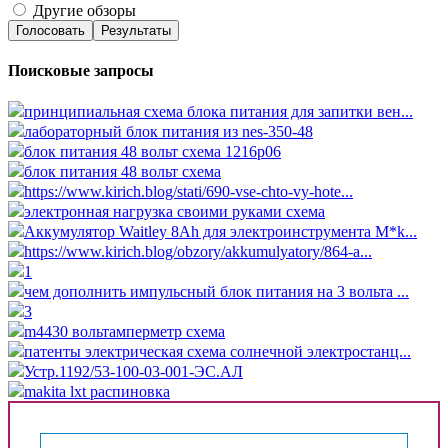
Другие обзоры
Голосовать
Результаты
Поисковые запросы
принципиальная схема блока питания для запитки вен...
лабораторный блок питания из nes-350-48
блок питания 48 вольт схема 1216p06
блок питания 48 вольт схема
https://www.kirich.blog/stati/690-vse-chto-vy-hote...
электронная нагрузка своими руками схема
Аккумулятор Waitley 8Ah для электроинструмента M*k...
https://www.kirich.blog/obzory/akkumulyatory/864-a...
1
чем дополнить импульсный блок питания на 3 вольта ...
3
m4430 вольтамперметр схема
патенты электрическая схема солнечной электростанц...
Устр.1192/53-100-03-001-ЭС.АЛ
makita lxt распиновка