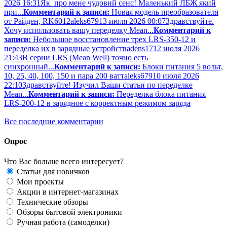
2026 16:31
Як про мене чудовий сенс! Маленький ЛБЖ який
при...
Комментарий к записи:
Новая модель преобразователя
от Райден, RK6012
aleks679
13 июля 2026 00:07
Здравствуйте.
Хочу использовать вашу переделку Mean...
Комментарий к
записи:
Небольшое восстановление трех LRS-350-12 и
переделка их в зарядные устройства
dens17
12 июля 2026
21:43
В серии LRS (Mean Well) точно есть
синхронный...
Комментарий к записи:
Блоки питания 5 вольт,
10, 25, 40, 100, 150 и пара 200 ватт
aleks679
10 июля 2026
22:10
Здравствуйте! Изучил Ваши статьи по переделке
Mean...
Комментарий к записи:
Переделка блока питания
LRS-200-12 в зарядное с корректным режимом заряда
Все последние комментарии
Опрос
Что Вас больше всего интересует?
Статьи для новичков
Мои проекты
Акции в интернет-магазинах
Технические обзоры
Обзоры бытовой электроники
Ручная работа (самоделки)