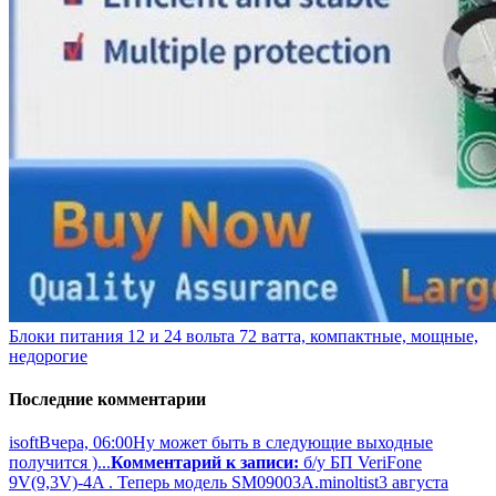
Блоки питания 12 и 24 вольта 72 ватта, компактные, мощные,
недорогие
Последние комментарии
isoft
Вчера, 06:00
Ну может быть в следующие выходные
получится )...
Комментарий к записи:
б/у БП VeriFone
9V(9,3V)-4A . Теперь модель SM09003A.
minoltist
3 августа