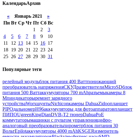
Календарь
Архив
«
Январь 2021
»
Пн
Вт
Ср
Чт
Пт
Сб
Вс
1
2
3
4
5
6
7
8
9
10
11
12
13
14
15
16
17
18
19
20
21
22
23
24
25
26
27
28
29
30
31
Популярные теги
релейный модуль
блок питания 400 Ватт
понижающий
преобразователь напряжения
СКУД
разветвители
MicroSD
блок
питания 500 Ватт
аккумуляторы 700 mAh
разъемы
камеры 8
Мп
индикаторы
ремонт зарядного
устройства
Worx
шунты
Nichicon
камеры Dahua
Zidoo
планшет
PIPO
дальномер
H96
аккумуляторы для фотоаппаратов
планшет
ПИПО
Ugreen
KingDian
DVB-T2 тюнер
Dahua
PoE
коммутаторы
машинки с пультом управления
цифро-
аналоговый преобразователь
пирометр
блок питания 30
Вольт
Epilot
аккумуляторы 4000 mAh
KSGER
измеритель
емкости аккумуляторов
Blackview
фитнес часы
SMD